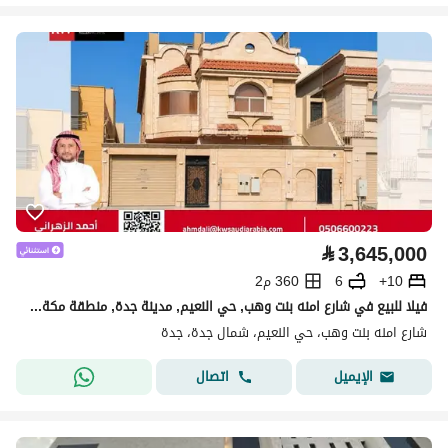
⃁
3,645,000
10+
6
360 م2
فيلا للبيع في شارع امنه بنت وهب, حي النعيم, مدينة جدة, منطقة مكة المكرمة
شارع امنه بنت وهب، حي النعيم، شمال جدة، جدة
اتصال
الإيميل