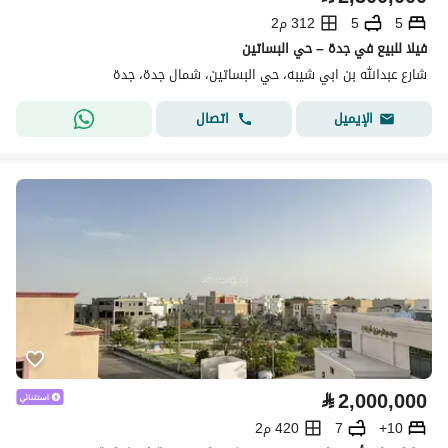
5
5
312 م2
فيلا للبيع في جدة – حي البساتين
شارع عبدالله بن ابي شيبه، حي البساتين، شمال جدة، جدة
اتصال
الإيميل
⃁
2,000,000
10+
7
420 م2