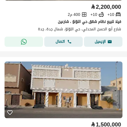
⃁
2,200,000
10+
10+
400 م2
فيلا للبيع نظام شقق حي اللؤلؤ ، شارعين
شارع أبو الحسن المحدثي، حي اللؤلؤ، شمال جدة، جدة
اتصال
الإيميل
⃁
1,500,000