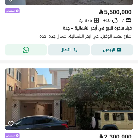
⃁
5,500,000
7
10+
875 م2
فيلا فاخرة للبيع في أبحر الشمالية – جدة
شارع محمد الوكيل، حي ابحر الشمالية، شمال جدة، جدة
اتصال
الإيميل
⃁
2,300,000