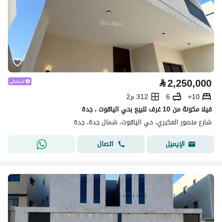
⃁
2,250,000
10+
6
312 م2
فيلا مكونة من 10 غرف للبيع بحي الياقوت ، جدة
شارع منصور العكبري، حي الياقوت، شمال جدة، جدة
اتصال
الإيميل