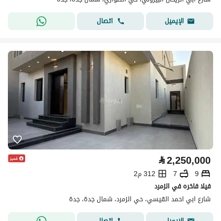
اتصال
الإيميل
⃁
2,250,000
9
7
312 م2
فيلا فاخره في الزمرد
شارع ابي احمد القيسي، حي الزمرد، شمال جدة، جدة
اتصال
الإيميل