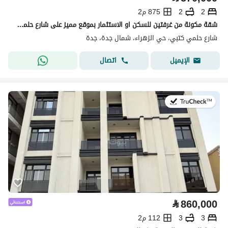
2
2
875 م2
شقة مكونة من غرفتين للسكن او الاستثمار بموقع مميز على شارع حلمي كتبي بحي الزهراء
شارع حلمي كتبي، حي الزهراء، شمال جدة، جدة
اتصال
الإيميل
في:13 يوليو 2026
⃁
860,000
3
3
112 م2