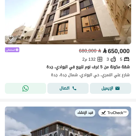
⃁
650,000
680,000
⃁
5
3
132 م2
شقة مكونة من 5 غرف نوم للبيع في البوادي، جدة
شارع علي النمري، حي البوادي، شمال جدة، جدة
اتصال
الإيميل
قيد الإنشاء
في: