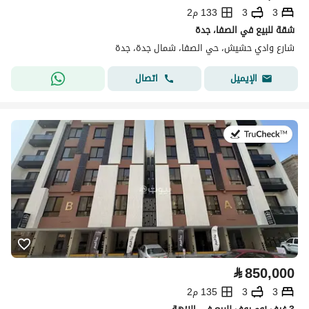
3
3
133 م2
شقة للبيع في الصفا، جدة
شارع وادي حشيش، حي الصفا، شمال جدة، جدة
اتصال
الإيميل
في:2 أغسطس 2026
⃁
850,000
3
3
135 م2