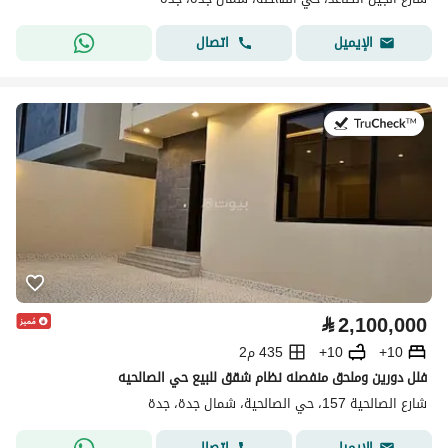
اتصال
الإيميل
في:5 أغسطس 2026
⃁
2,100,000
10+
10+
435 م2
فلل دورين وملحق منفصله نظام شقق للبيع حي الصالحيه
شارع الصالحية 157، حي الصالحية، شمال جدة، جدة
اتصال
الإيميل