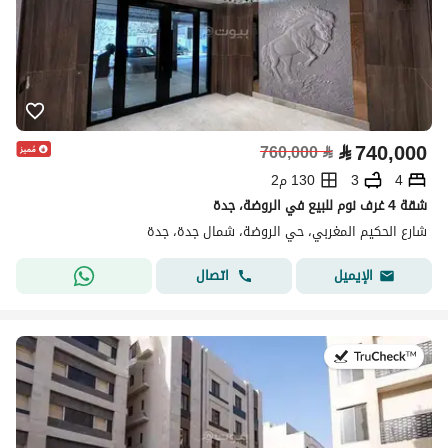
⃁
740,000
760,000
⃁
4
3
130 م2
شقة 4 غرف نوم للبيع في الروضة، جدة
شارع الحكيم المغربي، حي الروضة، شمال جدة، جدة
اتصال
الإيميل
في:12 يوليو 2026