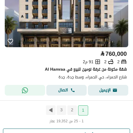
⃁
760,000
2
2
91 م2
شقة مكونة من غرفة نومين للبيع في Al Hamraa
شارع الحمراء، حي الحمراء، وسط جدة، جدة
اتصال
الإيميل
3
2
1
1 - 25 من 19,352 عقار