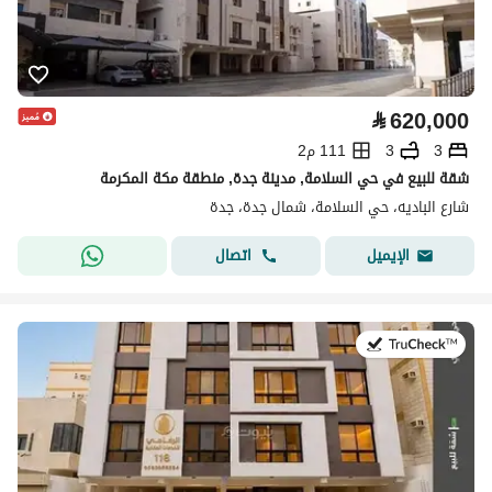
⃁
620,000
3
3
111 م2
شقة للبيع في حي السلامة, مدينة جدة, منطقة مكة المكرمة
شارع الباديه، حي السلامة، شمال جدة، جدة
اتصال
الإيميل
في:22 يوليو 2026