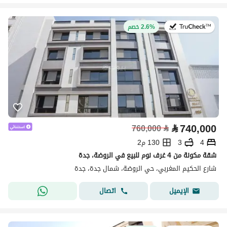
في:22 يوليو 2026
2.6% خصم
⃁
740,000
760,000
⃁
4
3
130 م2
شقة مكونة من 4 غرف نوم للبيع في الروضة، جدة
شارع الحكيم المغربي، حي الروضة، شمال جدة، جدة
اتصال
الإيميل