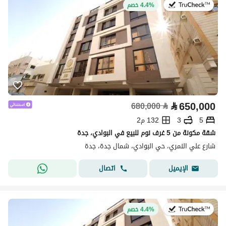
في:12 يوليو 2026
4.4% خصم
⃁
650,000
680,000
⃁
5
3
132 م2
شقة مكونة من 5 غرف نوم للبيع في البوادي، جدة
شارع علي النمري، حي البوادي، شمال جدة، جدة
اتصال
الإيميل
في:22 يوليو 2026
4.4% خصم