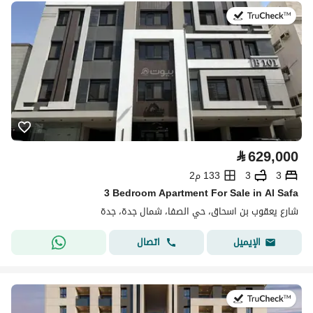
في:2 أغسطس 2026
⃁
629,000
3
3
133 م2
3 Bedroom Apartment For Sale in Al Safa
شارع يعقوب بن اسحاق، حي الصفا، شمال جدة، جدة
اتصال
الإيميل
في:2 أغسطس 2026