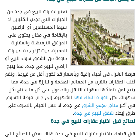
تعتبر عقارات للبيع في جدة من
الخيارات التي تجذب الكثيرين لا
سيما المستثمرين أو الراغبين
بالإقامة في مكان يحتوي على
المرافق الترفيهية والعقارية
المميزة. حيث تزخر جدة بخيارات
منوعة من الشقق سواء للبيع أو
اراضي للبيع في جدة، مما يتيح
فرصة الشراء في أحياء راقية وبأسعار قد تكون أقل من غيرها. وتقع
أغلب العقارات بالقرب من المعالم المهمة والبارزة في جدة، مما
يتيح لمن يتملكها سهولة التنقل والحصول على كل ما يحتاج بكل
سهولة، مثل
نافورة الملك فهد
الشهيرة، إلى جانب فرصة التسوق
في أكبر
متاجر مجمع الشرق
في جدة. لا تنسَ القيام بالتعرف على
طرق إيجاد
شقق للبيع في جدة
.
نصائح قبل اختيار عقارات للبيع في جدة
قبل قيامك باختيار عقارات للبيع في جدة هناك بعض النصائح التي