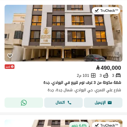
في:22 يوليو 2026
⃁
490,000
3
3
101 م2
شقة مكونة من 3 غرف نوم للبيع في البوادي، جدة
شارع علي النمري، حي البوادي، شمال جدة، جدة
اتصال
الإيميل
في:22 يوليو 2026
4.4% خصم