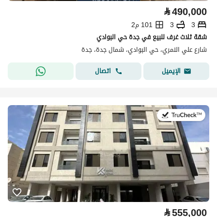
⃁
490,000
3
3
101 م2
شقة ثلاث غرف للبيع في جدة حي البوادي
شارع علي النمري، حي البوادي، شمال جدة، جدة
اتصال
الإيميل
في:2 أغسطس 2026
⃁
555,000