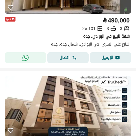
⃁
490,000
3
3
101 م2
شقة للبيع في البوادي، جدة
شارع علي النمري، حي البوادي، شمال جدة، جدة
اتصال
الإيميل
في:22 يوليو 2026