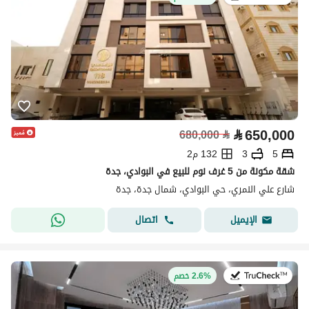
⃁
650,000
680,000
⃁
5
3
132 م2
شقة مكونة من 5 غرف نوم للبيع في البوادي، جدة
شارع علي النمري، حي البوادي، شمال جدة، جدة
اتصال
الإيميل
في:22 يوليو 2026
2.6% خصم