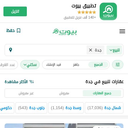
تطبيق بيوت
تنزيل
+140 ألف تنزيل للتطبيق
حفظ
جدة
للبيع
سكني
عدد الغرف
الجميع
جاهز
قيد الإنشاء
عقارات للبيع في جدة
الأكثر مشاهدة
جميع العقارات
مفروش
غير مفروش
شمال جدة
(
17,036
)
وسط جدة
(
1,154
)
جنوب جدة
(
543
)
حكومي1