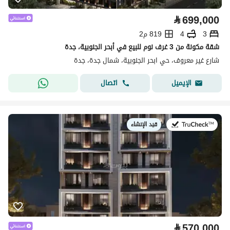
⃁
699,000
3
4
819 م2
شقة مكونة من 3 غرف نوم للبيع في أبحر الجنوبية، جدة
شارع غير معروف، حي ابحر الجنوبية، شمال جدة، جدة
اتصال
الإيميل
قيد الإنشاء
في:
⃁
570,000