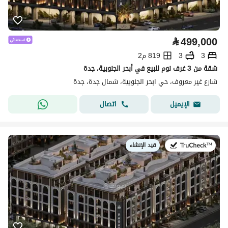
⃁
499,000
3
3
819 م2
شقة من 3 غرف نوم للبيع في أبحر الجنوبية، جدة
شارع غير معروف، حي ابحر الجنوبية، شمال جدة، جدة
اتصال
الإيميل
قيد الإنشاء
في: