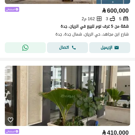
⃁
600,000
5
3
162 م2
شقة من 5 غرف نوم للبيع في الريان، جدة
شارع ابن مجاهد، حي الريان، شمال جدة، جدة
اتصال
الإيميل
⃁
410,000