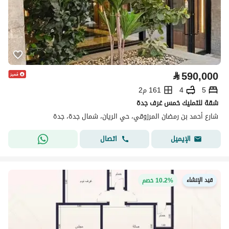
⃁
590,000
5
4
161 م2
شقة للتمليك خمس غرف جدة
شارع أحمد بن رمضان المرزوقي، حي الريان، شمال جدة، جدة
اتصال
الإيميل
قيد الإنشاء
10.2% خصم