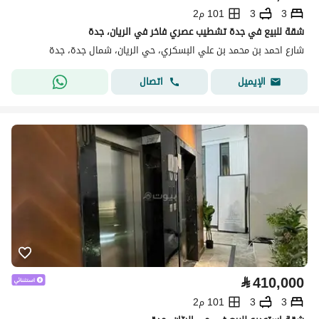
3
3
101 م2
شقة للبيع في جدة تشطيب عصري فاخر في الريان، جدة
شارع احمد بن محمد بن علي البسكري، حي الريان، شمال جدة، جدة
اتصال
الإيميل
⃁
410,000
3
3
101 م2