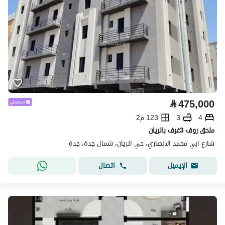
⃁
475,000
4
3
123 م2
ملحق روف 3غرف بالريان
شارع ابي محمد الانصاري، حي الريان، شمال جدة، جدة
اتصال
الإيميل