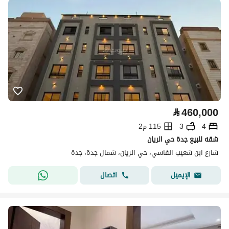
⃁
460,000
4
3
115 م2
شقه للبيع جدة حي الريان
شارع ابن شعيب الفاسي، حي الريان، شمال جدة، جدة
اتصال
الإيميل