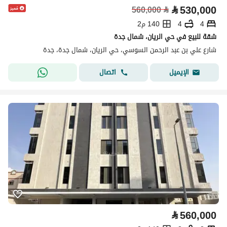
⃁
530,000
560,000
⃁
4
4
140 م2
شقة للبيع في حي الريان، شمال جدة
شارع علي بن عبد الرحمن السوسي، حي الريان، شمال جدة، جدة
اتصال
الإيميل
⃁
560,000