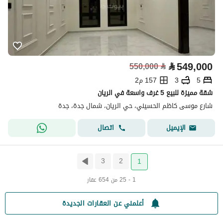
⃁
549,000
550,000
⃁
5
3
157 م2
شقة مميزة للبيع 5 غرف واسعة في الريان
شارع موسى كاظم الحسيني، حي الريان، شمال جدة، جدة
اتصال
الإيميل
3
2
1
1 - 25 من 654 عقار
أعلمني عن العقارات الجديدة