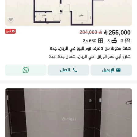
⃁
255,000
284,000
⃁
3
3
660 م2
شقة مكونة من 3 غرف نوم للبيع في الريان، جدة
شارع أبي عمر الوراق، حي الريان، شمال جدة، جدة
اتصال
الإيميل