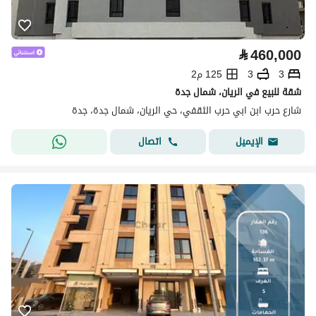
⃁
460,000
3
3
125 م2
شقة للبيع في الريان، شمال جدة
شارع حرب ابن ابي حرب الثقفي، حي الريان، شمال جدة، جدة
اتصال
الإيميل