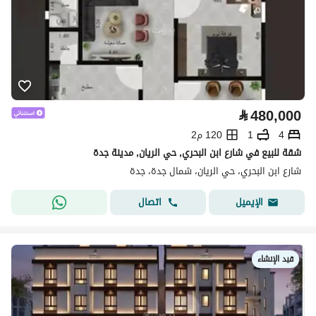
⃁
480,000
4
1
120 م2
شقة للبيع في شارع ابن البحري, حي الريان, مدينة جدة
شارع ابن البحري، حي الريان، شمال جدة، جدة
اتصال
الإيميل
قيد الإنشاء