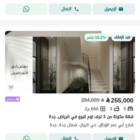
اتصال
الإيميل
قيد الإنشاء
10.2% خصم
⃁
255,000
284,000
⃁
3
3
660 م2
شقة مكونة من 3 غرف نوم للبيع في الرياض, جدة
شارع أبي عمر الوراق، حي الريان، شمال جدة، جدة
اتصال
الإيميل