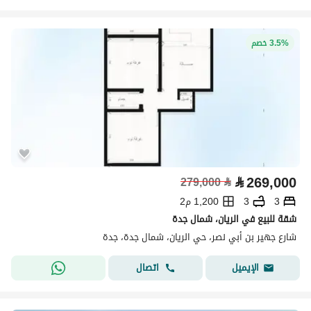
3.5% خصم
⃁
269,000
279,000
⃁
3
3
1,200 م2
شقة للبيع في الريان، شمال جدة
شارع جهير بن أبي نصر، حي الريان، شمال جدة، جدة
اتصال
الإيميل