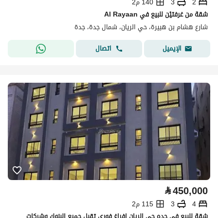
2
3
140 م2
شقة من غرفتيْن للبيع في Al Rayaan
شارع هشام بن هبيرة، حي الريان، شمال جدة، جدة
اتصال
الإيميل
⃁
450,000
4
3
115 م2
شقة للبيع في جده حي الريان افراغ فوري تقبل جميع البنوك وشركات