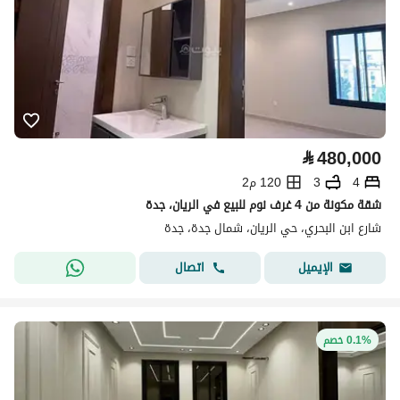
⃁
480,000
4
3
120 م2
شقة مكونة من 4 غرف نوم للبيع في الريان، جدة
شارع ابن البحري، حي الريان، شمال جدة، جدة
اتصال
الإيميل
0.1% خصم