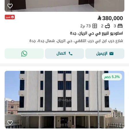
⃁
380,000
3
2
73 م2
استوديو للبيع في حي الريان، جدة
شارع حرب ابن ابي حرب الثقفي، حي الريان، شمال جدة، جدة
اتصال
الإيميل
5.3% خصم