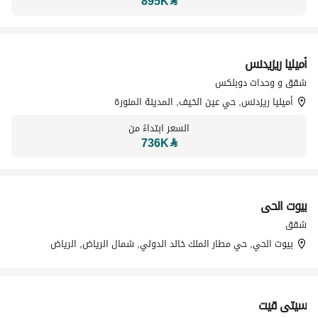
895K
⃁
تسويق بواسطة
أميليا ريزيدنس
شقق و وحدات دوبلكس
أميليا ريزدنس, حي عين الخيف, المدينة المنورة
السعر ابتداءً من
736K
⃁
بيوت الحي
تسويق بواسطة
شقق
بيوت الحي, حي مطار الملك خالد الدولي, شمال الرياض, الرياض
سيتي قيت
تسويق بواسطة