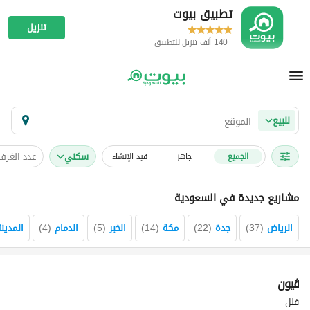
تطبيق بيوت
تنزيل
+140 ألف تنزيل للتطبيق
للبيع
سكني
عدد الغرف
الجميع
جاهز
قيد الإنشاء
مشاريع جديدة في السعودية
الرياض
(
37
)
جدة
(
22
)
مكة
(
14
)
الخبر
(
5
)
الدمام
(
4
)
المدينة
ڤيون
تسويق بواسطة
فلل