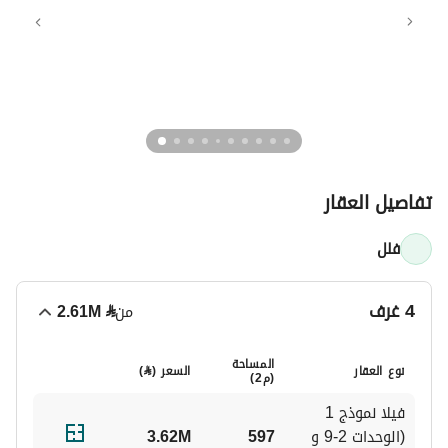
استثماري ذو إمكانيات عالية، فإن "ڤيون" يُمثل عنوان مستدام بني
لمستقبلٍ مشرق.
أبرز مميزات المشروع
• مجمع سكني فاخر مُسوّر يضم 24 فيلا فقط
• يقع في حي العارض، أحد أسرع الأحياء السكنية نموًا في شمال
تفاصيل العقار
الرياض
فلل
• ستة تصاميم فلل مميزة تناسب أنماط الحياة العائلية المختلفة
• مساحة إجمالية تتراوح ما بين 421 إلى 704 متر مربع
4 غرف
من
⃁
2.61M
• حدائق خاصة واسعة ومساحات معيشة خارجية
المساحة
نوع العقار
السعر (
⃁
)
(م2)
• مساحات معيشية في الطابق الأرضي والأول والسطح
فيلا نموذج 1 
(الوحدات 2-9 و 
597
3.62M
• تصميم معماري عصري بتشطيبات فاخرة