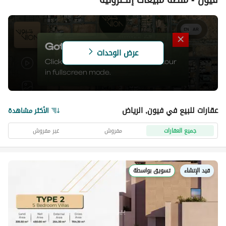
عرض الوحدات
14
1
السعر ابتداءً من
عقارات للبيع في فيون, الرياض
الأكثر مشاهدة
2.61M
⃁
جميع العقارات
مفروش
غير مفروش
التسليم
الربع 4 من عام 2027
قيد الإنشاء
تسويق بواسطة
مشروع ڤيون من بيوت للتطوير العقاري، وهو عبارة عن مجموعة
حصرية تضم 24 فيلا عصرية فقط في حي العارض، أحد أكثر الأحياء
السكنية شهرة في شمال الرياض، والذي يشهد نموًا متسارعًا في
قيمته.