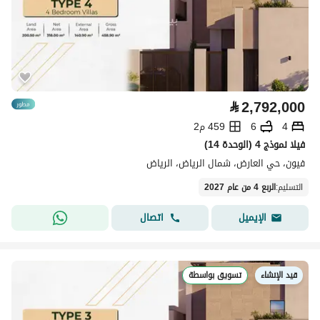
⃁
2,792,000
4
6
459 م2
فيلا نموذج 4 (الوحدة 14)
فيون، حي العارض، شمال الرياض، الرياض
التسليم
:
الربع 4 من عام 2027
اتصال
الإيميل
قيد الإنشاء
تسويق بواسطة