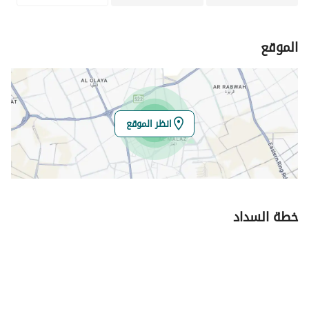
صُممت كل فيلا لتحقيق أقصى استفادة من الإضاءة الطبيعية،
والوظائف العملية، والراحة اليومية، بينما تخلق المساحات الخارجية
الخاصة الواسعة اتصالًا سلسًا بين الحياة الداخلية والخارجية. من
الموقع
التجمعات العائلية الرحبة إلى لحظات الاسترخاء الهادئة، صُمم كل
تفصيل لتعزيز جودة الحياة للأجيال القادمة.
انظر الموقع
مشروع ڤيون من بيوت للتطوير العقاري، وهو عبارة عن مجموعة
حصرية تضم 24 فيلا عصرية فقط في حي العارض، أحد أكثر الأحياء
السكنية شهرة في شمال الرياض، والذي يشهد نموًا متسارعًا. مع
توفر 24 فيلا فقط، يُتيح مشروع "ڤيون" فرصة نادرة لامتلاك مسكن
فاخر في أحد أرقى مجمعات الفلل في الرياض، محاطاً ببنية تحتية
خطة السداد
متطورة، ومؤسسات تعليمية رائدة، ومرافق رعاية صحية، وعوامل
نمو مستقبلية تتماشى مع رؤية السعودية 2030.
سواء كنت تبحث عن منزل أحلامك العائلي أو ترغب في اقتناء أصل