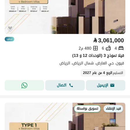
⃁
3,061,000
4
6
480 م2
فيلا نموذج 3 (الوحدات 12 و 13)
فيون، حي العارض، شمال الرياض، الرياض
التسليم
:
الربع 4 من عام 2027
اتصال
الإيميل
قيد الإنشاء
تسويق بواسطة