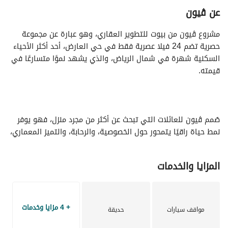
عن ڤيون
مشروع ڤيون من بيوت للتطوير العقاري، وهو عبارة عن مجموعة
حصرية تضم 24 فيلا عصرية فقط في حي العارض، أحد أكثر الأحياء
السكنية شهرة في شمال الرياض، والذي يشهد نموًا متسارعًا في
قيمته.
صُمم ڤيون للعائلات التي تبحث عن أكثر من مجرد منزل، فهو يوفر
نمط حياة راقيًا يتمحور حول الخصوصية، والرحابة، والتميز المعماري،
والقيمة طويلة المدة. يقع المشروع في قلب منطقة النمو
الشمالي المزدهرة في الرياض، ويجمع بين التصميم العصري الأنيق
المزايا والخدمات
ومساحات المعيشة المصممة بعناية لتلبية احتياجات العائلات
السعودية الحديثة.
+ 4 مزايا وخدمات
مواقف سيارات
حديقة