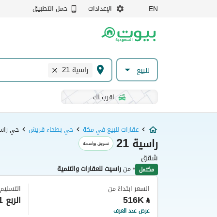
الإعدادات
حمل التطبيق
EN
راسية 21
للبيع
اقرب لك
عقارات للبيع في مكة
حي بطحاء قريش
حي راسية
راسية 21
تسويق بواسطة
شقق
•
من
راسيت للعقارات والتنمية
مكتمل
السعر ابتداءً من
التسليم
516K
الربع 1 من عام 2026
⃁
عرض عدد الغرف