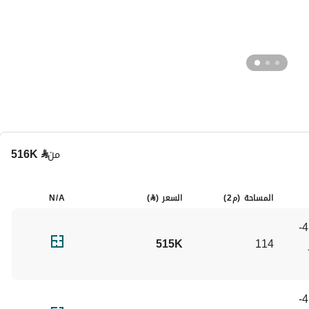
من
⃁
516K
المساحة (م2)
السعر (
⃁
)
N/A
الوحدات (1-4، 2-4، 3-4، 4-
4) (الدور الأول إلى الدور 
114
515K
الوحدات (1-1، 2-1، 3-1، 4-