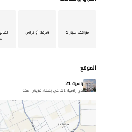
مواقف سيارات
شرفة أو تراس
نظام 
مر
الموقع
راسية 21
حي راسية 21, حي بطحاء قريش, مكة