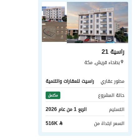
راسية 21
بطحاء قريش, مكة
مطور عقاري
راسيت للعقارات والتنمية
حالة المشروع
مكتمل
التسليم
الربع 1 من عام 2026
السعر ابتداءً من
⃁
516K