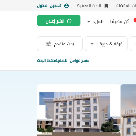
نات المفضلة
البحث المحفوظ
تسجيل الدخول
كن مضيفًا
المزيد
انشر إعلان
غرفة & دورة مياه
بحث متقدم
مسح عوامل التصفية
حفظ البحث