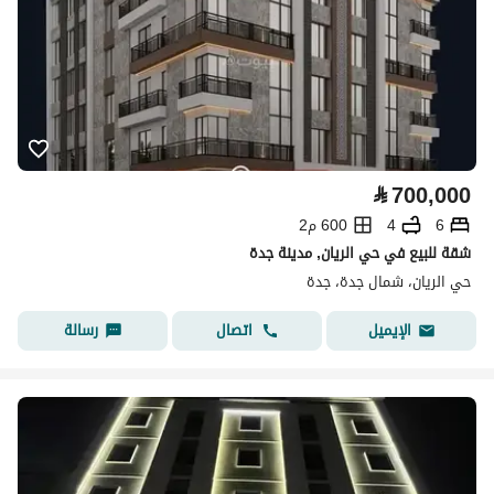
⃁
700,000
6
4
600 م2
شقة للبيع في حي الريان, مدينة جدة
حي الريان، شمال جدة، جدة
اتصال
رسالة
الإيميل