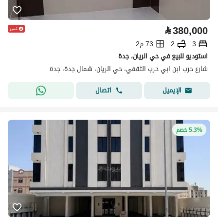
⃁
380,000
3
2
73 م2
استوديو للبيع في حي الريان، جدة
شارع حرب ابن ابي حرب الثقفي، حي الريان، شمال جدة، جدة
اتصال
الإيميل
5.3% خصم