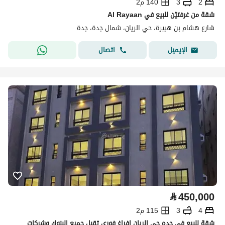
2
3
140 م2
شقة من غرفتيْن للبيع في Al Rayaan
شارع هشام بن هبيرة، حي الريان، شمال جدة، جدة
اتصال
الإيميل
⃁
450,000
4
3
115 م2
شقة للبيع في جده حي الريان افراغ فوري تقبل جميع البنوك وشركات