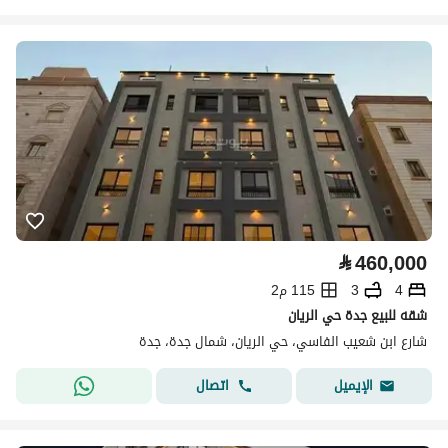
⃁
460,000
4
3
115 م2
شقه للبيع جدة حي الريان
شارع ابن شعيب الفاسي، حي الريان، شمال جدة، جدة
اتصال
الإيميل