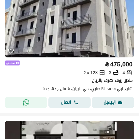
⃁
475,000
4
3
123 م2
ملحق روف 3غرف بالريان
شارع ابي محمد الانصاري، حي الريان، شمال جدة، جدة
اتصال
الإيميل