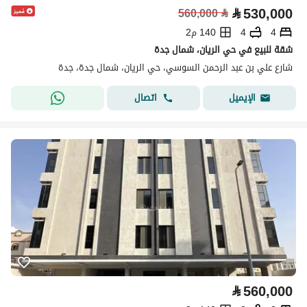
⃁
530,000
560,000
⃁
4
4
140 م2
شقة للبيع في حي الريان، شمال جدة
شارع علي بن عبد الرحمن السوسي، حي الريان، شمال جدة، جدة
اتصال
الإيميل
⃁
560,000