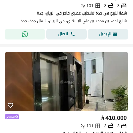
3
3
101 م2
شقة للبيع في جدة تشطيب عصري فاخر في الريان، جدة
شارع احمد بن محمد بن علي البسكري، حي الريان، شمال جدة، جدة
اتصال
الإيميل
⃁
410,000
3
3
101 م2