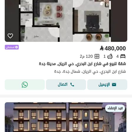
⃁
480,000
4
1
120 م2
شقة للبيع في شارع ابن البحري, حي الريان, مدينة جدة
شارع ابن البحري، حي الريان، شمال جدة، جدة
اتصال
الإيميل
قيد الإنشاء