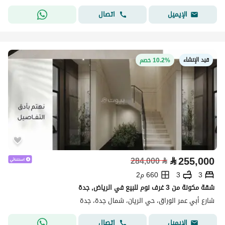
اتصال
الإيميل
قيد الإنشاء
10.2% خصم
⃁
255,000
284,000
⃁
3
3
660 م2
شقة مكونة من 3 غرف نوم للبيع في الرياض, جدة
شارع أبي عمر الوراق، حي الريان، شمال جدة، جدة
اتصال
الإيميل