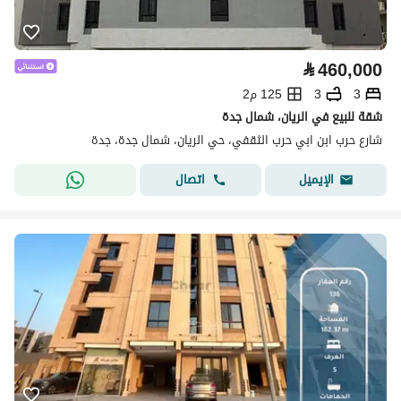
⃁
460,000
3
3
125 م2
شقة للبيع في الريان، شمال جدة
شارع حرب ابن ابي حرب الثقفي، حي الريان، شمال جدة، جدة
اتصال
الإيميل