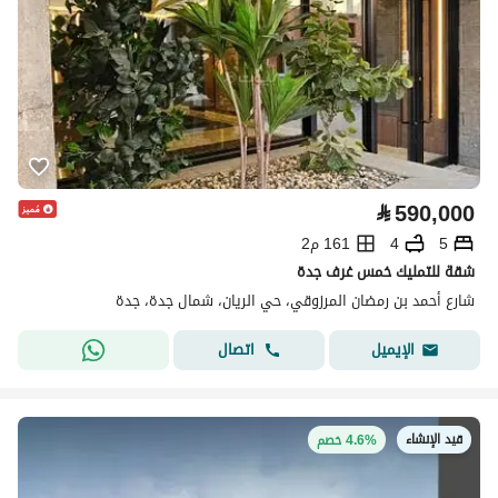
⃁
590,000
5
4
161 م2
شقة للتمليك خمس غرف جدة
شارع أحمد بن رمضان المرزوقي، حي الريان، شمال جدة، جدة
اتصال
الإيميل
قيد الإنشاء
4.6% خصم