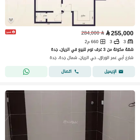
⃁
255,000
284,000
⃁
3
3
660 م2
شقة مكونة من 3 غرف نوم للبيع في الريان، جدة
شارع أبي عمر الوراق، حي الريان، شمال جدة، جدة
اتصال
الإيميل