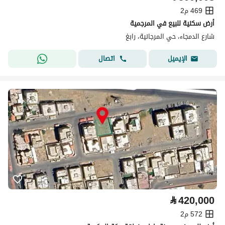
469 م2
أرض سكنية للبيع في المرجمية
شارع الدمجاء، حي المرجانية، رابغ
اتصال
الإيميل
⃁
420,000
572 م2