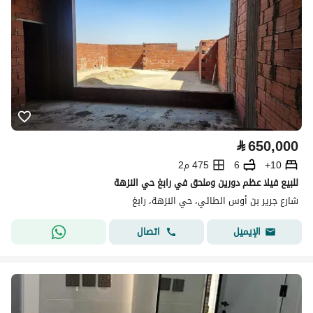
⃁
650,000
10+
6
475 م2
للبيع فيلا عظم دورين وملحق في رابغ حي النزهة
شارع جرير بن أوس الطائي، حي النزهة، رابغ
اتصال
الإيميل