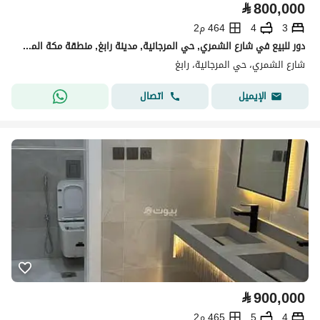
⃁
800,000
3
4
464 م2
دور للبيع في شارع الشمري, حي المرجانية, مدينة رابغ, منطقة مكة المكرمة
شارع الشمري، حي المرجانية، رابغ
اتصال
الإيميل
⃁
900,000
4
5
465 م2