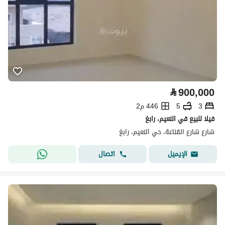
⃁
900,000
3
5
446 م2
فيلا للبيع في النعيم، رابغ
شارع شارع القناعة، حي النعيم، رابغ
اتصال
الإيميل