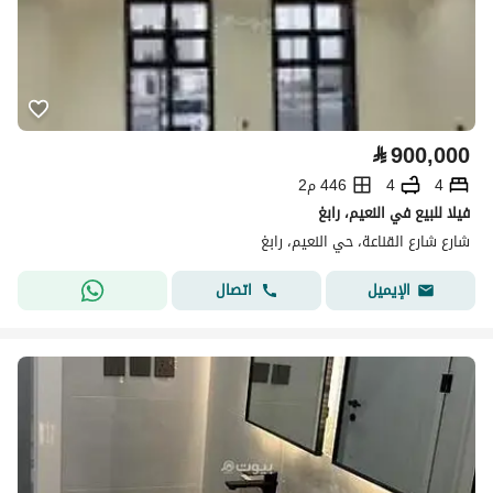
⃁
900,000
4
4
446 م2
فيلا للبيع في النعيم، رابغ
شارع شارع القناعة، حي النعيم، رابغ
اتصال
الإيميل