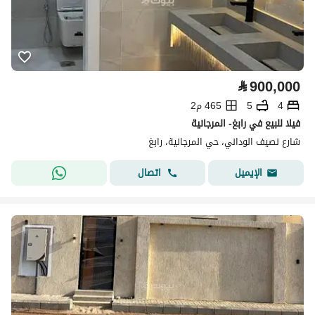
⃁
900,000
4
5
465 م2
فيلا للبيع في رابغ- المرجانية
شارع نصيف الوداني، حي المرجانية، رابغ
اتصال
الإيميل