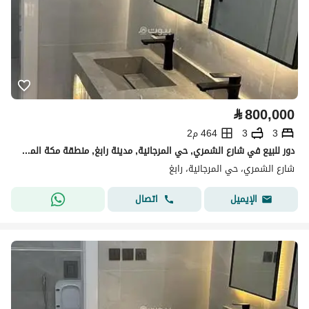
⃁
800,000
3
3
464 م2
دور للبيع في شارع الشمري, حي المرجانية, مدينة رابغ, منطقة مكة المكرمة
شارع الشمري، حي المرجانية، رابغ
اتصال
الإيميل