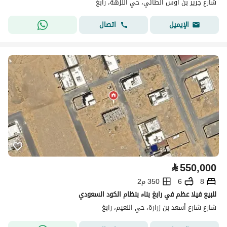
شارع جرير بن أوس الطائي، حي النزهة، رابغ
اتصال
الإيميل
⃁
550,000
8
6
350 م2
للبيع فيلا عظم في رابغ بناء بنظام الكود السعودي
شارع شارع أسعد بن زرارة، حي النعيم، رابغ