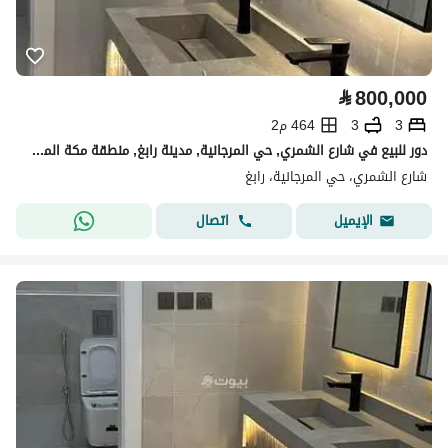
⃁
800,000
3
3
464 م2
دور للبيع في شارع الشمري, حي المرجانية, مدينة رابغ, منطقة مكة المكرمة
شارع الشمري، حي المرجانية، رابغ
اتصال
الإيميل