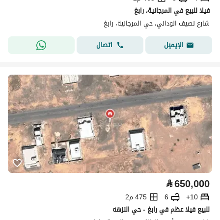
فيلا للبيع في المرجانية، رابغ
شارع نصيف الوداني، حي المرجانية، رابغ
اتصال
الإيميل
⃁
650,000
10+
6
475 م2
للبيع فيلا عظم في رابغ - حي النزهه