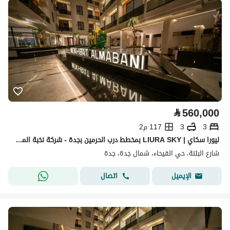
⃁
560,000
3
3
117 م2
ليورا سكاي | LIURA SKY بمخطط درب الحرمين بجدة - شركة نخبة المباني للتطوير العقاري
شارع البثنة، حي الفيحاء، شمال جدة، جدة
اتصال
الإيميل