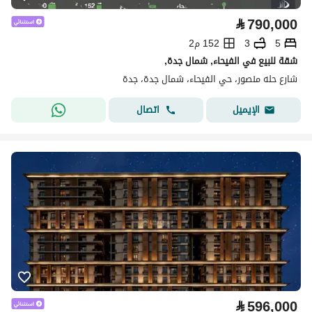
⃁
790,000
5
3
152 م2
شقة للبيع في الفيحاء, شمال جدة,
شارع حله منصور، حي الفيحاء، شمال جدة، جدة
اتصال
الإيميل
⃁
596,000