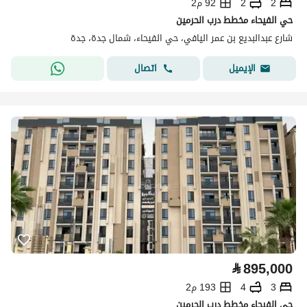
2
2
92 م2
حي الفيحاء مخطط درب الحرمين
شارع عبدالبديع بن عمر اليافي، حي الفيحاء، شمال جدة، جدة
اتصال
الإيميل
⃁
895,000
3
4
193 م2
حي الفيحاء مخطط درب الحرمين