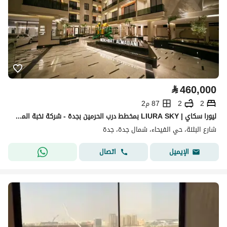
⃁
460,000
2
2
87 م2
ليورا سكاي | LIURA SKY بمخطط درب الحرمين بجدة - شركة نخبة المباني للتطوير العقاري
شارع البثنة، حي الفيحاء، شمال جدة، جدة
اتصال
الإيميل