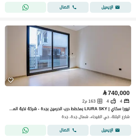
اتصال
الإيميل
⃁
740,000
4
4
163 م2
ليورا سكاي | LIURA SKY بمخطط درب الحرمين بجدة - شركة نخبة المباني للتطوير العقاري
شارع البثنة، حي الفيحاء، شمال جدة، جدة
اتصال
الإيميل