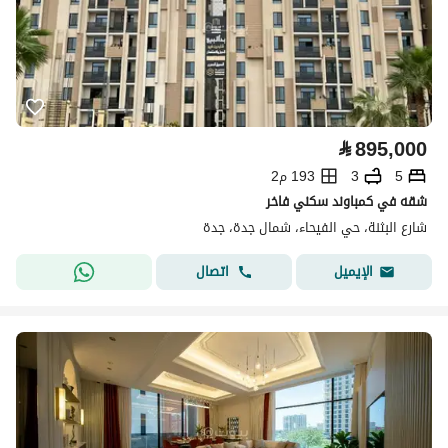
⃁
895,000
5
3
193 م2
شقه في كمباوند سكني فاخر
شارع البثنة، حي الفيحاء، شمال جدة، جدة
اتصال
الإيميل