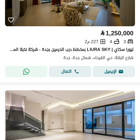
⃁
1,250,000
3
4
227 م2
ليورا سكاي | LIURA SKY بمخطط درب الحرمين بجدة - شركة نخبة المباني للتطوير العقاري
شارع البثنة، حي الفيحاء، شمال جدة، جدة
اتصال
الإيميل