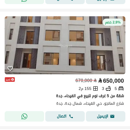
2.9% خصم
⃁
650,000
670,000
⃁
5
3
155 م2
شقة من 5 غرف نوم للبيع في الفيحاء، جدة
شارع المانجو، حي الفيحاء، شمال جدة، جدة
اتصال
الإيميل