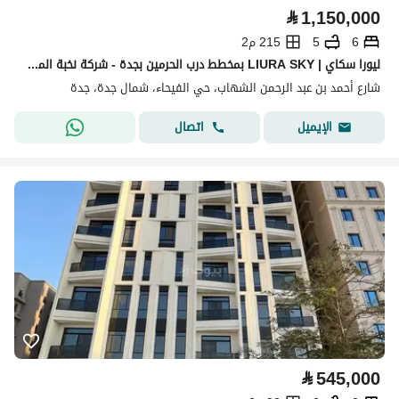
⃁
1,150,000
6
5
215 م2
ليورا سكاي | LIURA SKY بمخطط درب الحرمين بجدة - شركة نخبة المباني للتطوير العقاري
شارع أحمد بن عبد الرحمن الشهاب، حي الفيحاء، شمال جدة، جدة
اتصال
الإيميل
⃁
545,000