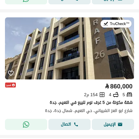
في:8 يوليو 2026
⃁
860,000
5
4
154 م2
شقة مكونة من 5 غرف نوم للبيع في النعيم، جدة
شارع ابو العز الشيباني، حي النعيم، شمال جدة، جدة
اتصال
الإيميل