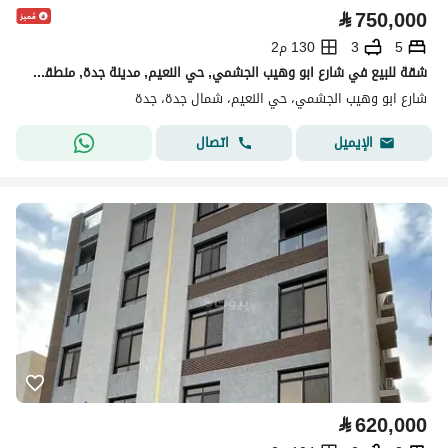
⃁
750,000
5
3
130 م2
شقة للبيع في شارع ابو وهيب الجشمي, حي النعيم, مدينة جدة, منطقة مكة المكرمة
شارع ابو وهيب الجشمي، حي النعيم، شمال جدة، جدة
اتصال
الإيميل
⃁
620,000