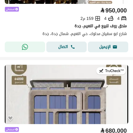
⃁
950,000
4
4
159 م2
ملحق روف للبيع في النعيم، جدة
شارع ابو سفيان مدلوك، حي النعيم، شمال جدة، جدة
اتصال
الإيميل
في:29 يوليو 2026
⃁
680,000