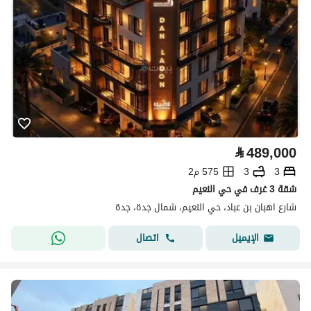
⃁
489,000
3
3
575 م2
شقة 3 غرف في حي النعيم
شارع اهبان بن عباد، حي النعيم، شمال جدة، جدة
اتصال
الإيميل