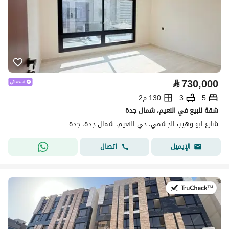
⃁
730,000
5
3
130 م2
شقة للبيع في النعيم، شمال جدة
شارع ابو وهيب الجشمي، حي النعيم، شمال جدة، جدة
اتصال
الإيميل
في:5 أغسطس 2026