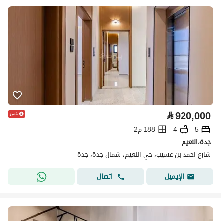
⃁
920,000
5
4
188 م2
جدة،النعيم
شارع احمد بن عسيب، حي النعيم، شمال جدة، جدة
اتصال
الإيميل