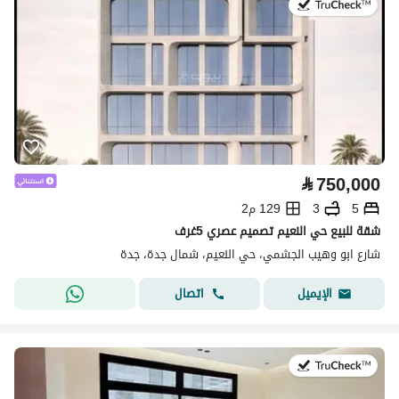
في:25 يوليو 2026
⃁
750,000
5
3
129 م2
شقة للبيع حي النعيم تصميم عصري 5غرف
شارع ابو وهيب الجشمي، حي النعيم، شمال جدة، جدة
اتصال
الإيميل
في:25 يوليو 2026