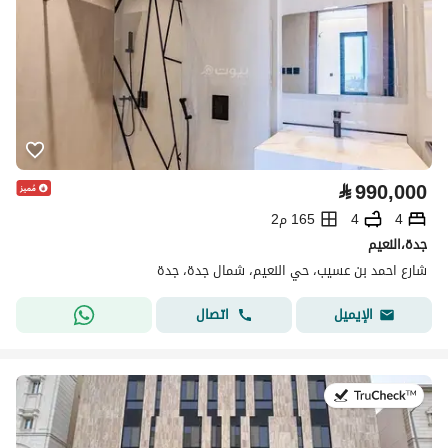
⃁
990,000
4
4
165 م2
جدة،النعيم
شارع احمد بن عسيب، حي النعيم، شمال جدة، جدة
اتصال
الإيميل
في:16 يوليو 2026