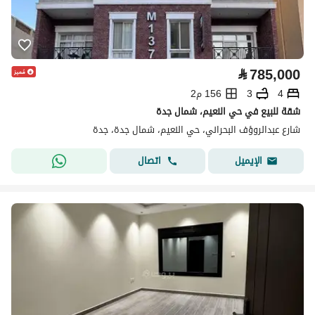
⃁
785,000
4
3
156 م2
شقة للبيع في حي النعيم، شمال جدة
شارع عبدالروؤف البحراني، حي النعيم، شمال جدة، جدة
اتصال
الإيميل