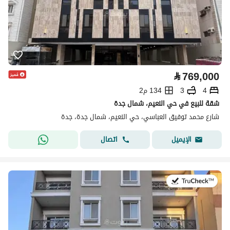
⃁
769,000
4
3
134 م2
شقة للبيع في حي النعيم، شمال جدة
شارع محمد توفيق العباسي، حي النعيم، شمال جدة، جدة
اتصال
الإيميل
في:16 يوليو 2026