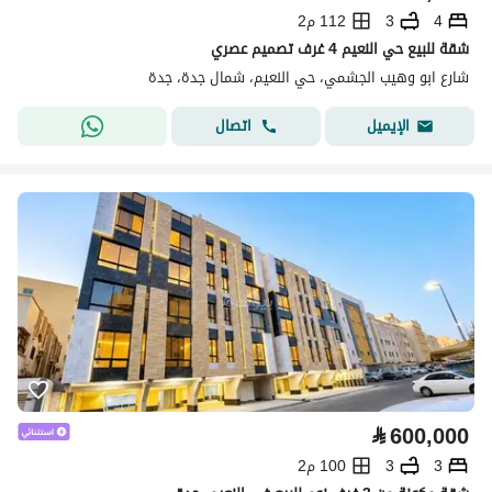
4
3
112 م2
شقة للبيع حي النعيم 4 غرف تصميم عصري
شارع ابو وهيب الجشمي، حي النعيم، شمال جدة، جدة
اتصال
الإيميل
⃁
600,000
3
3
100 م2