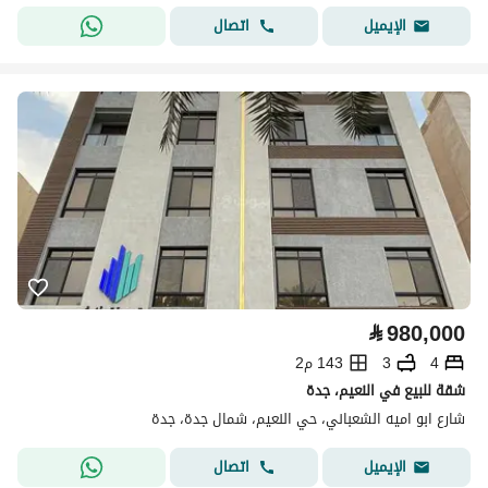
اتصال
الإيميل
⃁
980,000
4
3
143 م2
شقة للبيع في النعيم، جدة
شارع ابو اميه الشعباني، حي النعيم، شمال جدة، جدة
اتصال
الإيميل