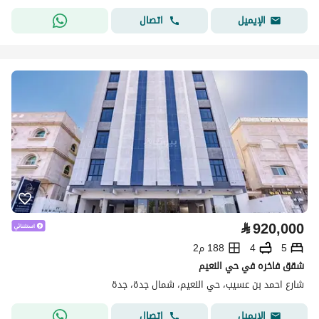
اتصال
الإيميل
⃁
920,000
5
4
188 م2
شقق فاخره في حي النعيم
شارع احمد بن عسيب، حي النعيم، شمال جدة، جدة
اتصال
الإيميل