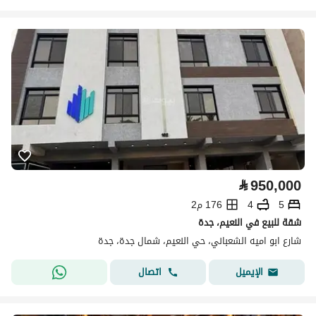
⃁
950,000
5
4
176 م2
شقة للبيع في النعيم، جدة
شارع ابو اميه الشعباني، حي النعيم، شمال جدة، جدة
اتصال
الإيميل