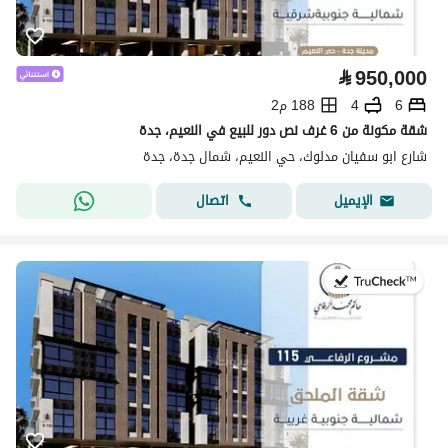
⃁
950,000
6
4
188 م2
شقة مكونة من 6 غرف نص دور للبيع في النعيم، جدة
شارع ابو سفيان مدلوك، حي النعيم، شمال جدة، جدة
اتصال
الإيميل
في:28 يوليو 2026