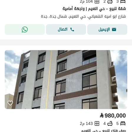
3
2
104 م2
شقة للبيع – حي النعيم | واجهة أمامية
شارع ابو اميه الشعباني، حي النعيم، شمال جدة، جدة
اتصال
الإيميل
⃁
980,000
5
4
143 م2
روف فاخر للبيع – حي النعيم