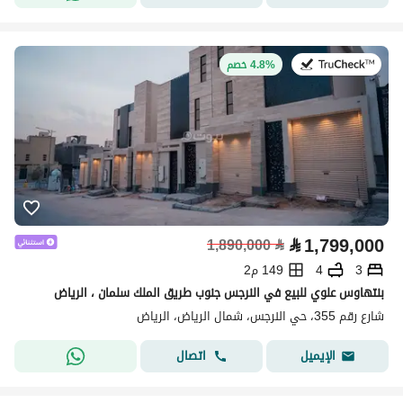
في:20 يوليو 2026
4.8% خصم
⃁
1,799,000
1,890,000
⃁
3
4
149 م2
بنتهاوس علوي للبيع في النرجس جنوب طريق الملك سلمان ، الرياض
شارع رقم 355، حي النرجس، شمال الرياض، الرياض
اتصال
الإيميل