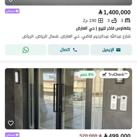
⃁
1,400,000
3
3
190 م2
بنتهاوس فاخر للبيع | حي العارض
شارع عبدالله عبدالرحيم قاضي، حي العارض، شمال الرياض، الرياض
اتصال
الإيميل
في:13 يوليو 2026
4% خصم
⃁
499,000
520,000
⃁