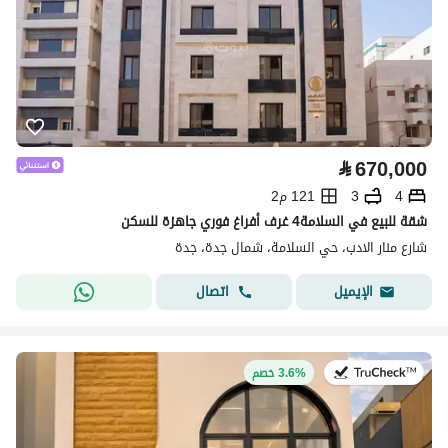
⃁
670,000
4
3
121 م2
شقة للبيع في السلامة4 غرف أفراغ فوري جاهزة للسكن
شارع منار الادب، حي السلامة، شمال جدة، جدة
اتصال
الإيميل
في:11 يوليو 2026
3.6% خصم