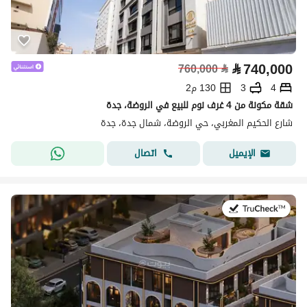
⃁
740,000
760,000
⃁
4
3
130 م2
شقة مكونة من 4 غرف نوم للبيع في الروضة، جدة
شارع الحكيم المغربي، حي الروضة، شمال جدة، جدة
اتصال
الإيميل
في:14 يوليو 2026