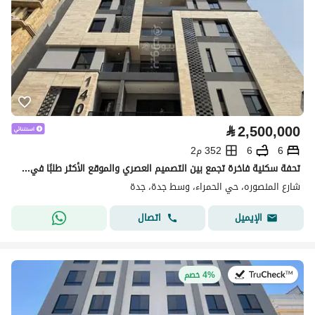
⃁
2,500,000
6
6
352 م2
تحفة سكنية فاخرة تجمع بين التصميم العصري والموقع الأكثر طلبًا في قلب جدة – حي الحمراء جاهز للإفراغ الفوري
شارع المنصوره، حي الحمراء، وسط جدة، جدة
اتصال
الإيميل
في:6 يوليو 2026
4% خصم