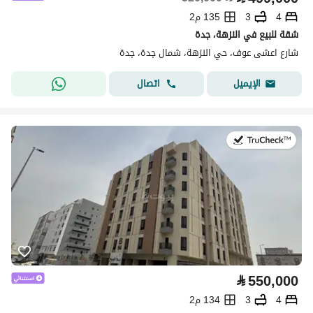
4
3
135 م2
شقة للبيع في النزهة، جدة
شارع اعشى عوف، حي النزهة، شمال جدة، جدة
اتصال
الإيميل
في:17 يوليو 2026
⃁
550,000
4
3
134 م2