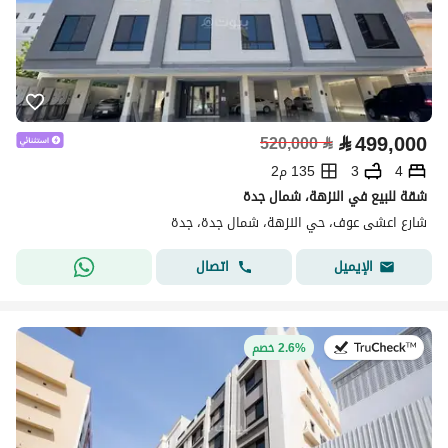
⃁
499,000
520,000
⃁
4
3
135 م2
شقة للبيع في النزهة، شمال جدة
شارع اعشى عوف، حي النزهة، شمال جدة، جدة
اتصال
الإيميل
في:22 يوليو 2026
2.6% خصم