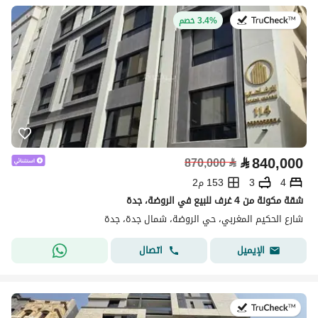
في:12 يوليو 2026
3.4% خصم
⃁
840,000
870,000
⃁
4
3
153 م2
شقة مكونة من 4 غرف للبيع في الروضة، جدة
شارع الحكيم المغربي، حي الروضة، شمال جدة، جدة
اتصال
الإيميل
في:31 يوليو 2026