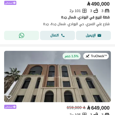
⃁
490,000
3
3
101 م2
شقة للبيع في البوادي، شمال جدة
شارع علي النمري، حي البوادي، شمال جدة، جدة
اتصال
الإيميل
في:22 يوليو 2026
1.5% خصم
⃁
649,000
659,000
⃁
3
3
105 م2