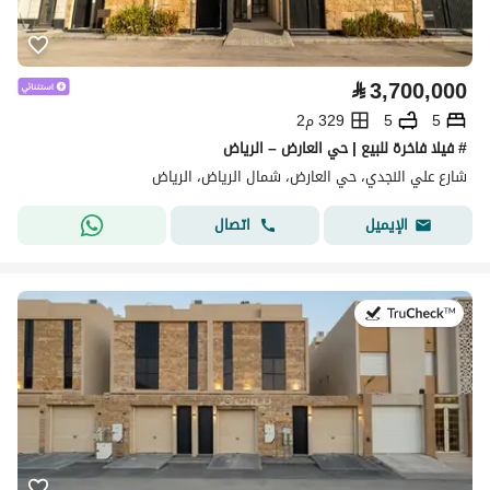
⃁
3,700,000
5
5
329 م2
# فيلا فاخرة للبيع | حي العارض – الرياض
شارع علي النجدي، حي العارض، شمال الرياض، الرياض
اتصال
الإيميل
في:27 يوليو 2026