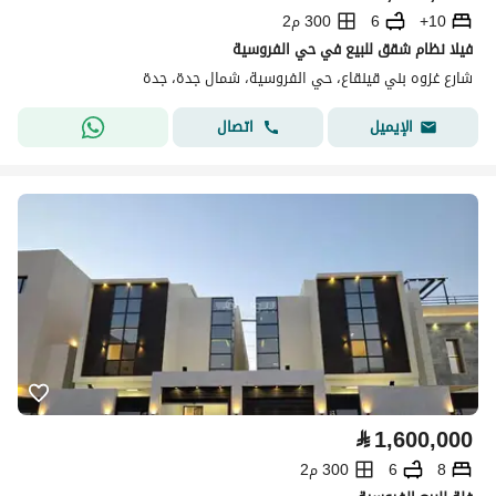
10+
6
300 م2
فيلا نظام شقق للبيع في حي الفروسية
شارع غزوه بني قينقاع، حي الفروسية، شمال جدة، جدة
اتصال
الإيميل
⃁
1,600,000
8
6
300 م2