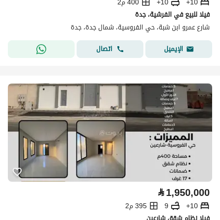
10+
10+
400 م2
فيلا للبيع في الفرشية، جدة
شارع عمرو ابن شبة، حي الفروسية، شمال جدة، جدة
اتصال
الإيميل
⃁
1,950,000
10+
9
395 م2
فيلا نظام شقق شارعين