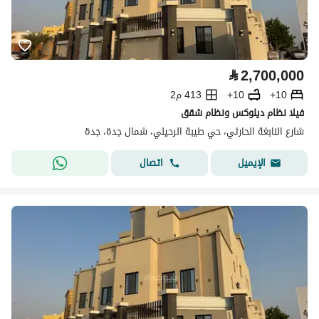
⃁
2,700,000
10+
10+
413 م2
فيلا نظام ديلوكس ونظام شقق
شارع النابغة الحارثي، حي طيبة الرحيلي، شمال جدة، جدة
اتصال
الإيميل