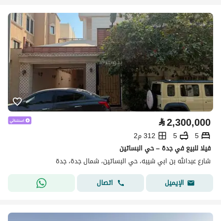
⃁
2,300,000
5
5
312 م2
فيلا للبيع في جدة – حي البساتين
شارع عبدالله بن ابي شيبه، حي البساتين، شمال جدة، جدة
اتصال
الإيميل