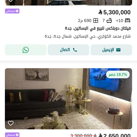
⃁
5,300,000
10+
7
690 م2
فيلتان دوبلكس للبيع في البساتين، جدة
شارع محمد الكوثري، حي البساتين، شمال جدة، جدة
اتصال
الإيميل
19.7% خصم
⃁
2,650,000
3,300,000
⃁