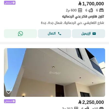
⃁
1,700,000
6
6
600 م2
تاون هاوس فاخر بحي الرحمانيه
شارع التعايشي، حي الرحمانية، شمال جدة، جدة
اتصال
الإيميل
⃁
2,250,000
10+
6
312 م2