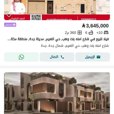
⃁
3,645,000
10+
6
360 م2
فيلا للبيع في شارع امنه بنت وهب, حي النعيم, مدينة جدة, منطقة مكة المكرمة
شارع امنه بنت وهب، حي النعيم، شمال جدة، جدة
اتصال
الإيميل