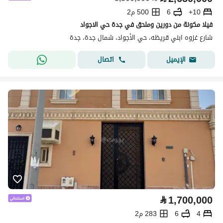
10+
6
500 م2
فيلا مكونة من دورين وملحق في جدة حي الاجواد
شارع غزوه ابني قريظه، حي الأجواد، شمال جدة، جدة
اتصال
الإيميل
⃁
1,700,000
4
6
283 م2