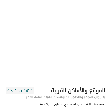
اسم المسؤول
-
فلل بأعلى المواصفات لتجربة حياة فاخرة.
رقم المسؤول
-
الموقع
المنطقة
منطقة مكة المكرمة
المدينة
جدة
الحي
الصواري
اسم الشارع
محمد الفاتح
الرمز البريدي
23826
الموقع والأماكن القريبة
عرض على الخريطة
رقم المبنى
4229
يتم جلب الموقع والتحقق منه بواسطة الهيئة العامة للعقار
وصف موقع العقار حسب الصك:
حي الصوارى بمدينة جدة .
الرقم الاضافي
8226