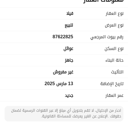
مجلس رجال
مجلس نساء
نوع العقار
فیلا
مقلط
صالة
نوع العرض
للبيع
مطبخ
رقم بيوت المرجعي
87622825
دورتين مياة
مستودع
نوع السكن
عوائل
مسبح مع شلال
حالة البناء
جاهز
الدور الأول:
التأثيث
غير مفروش
غرفة نوم ماستر مع دورة مياه
تاريخ الإضافة
13 مارس 2025
غرفة نوم مع دورة مياه
غرفتين نوم بدورة مياه
عمر العقار
جديد
صالة
سيرفس
احذر من الإحتيال، لا تقم بتحويل أي مبلغ إلا عبر القنوات الرسمية لضمان
حقوقك .الإعلان عن الغير يعرضك للمساءلة القانونية.
الملحق: