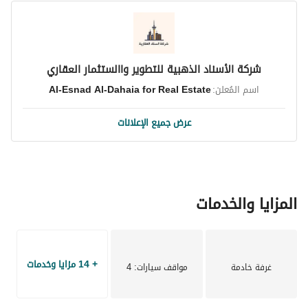
غرفة نوم مع دورة مياه مشتركة
غرفة غسيل
غرفة شغالة بدورة مياه
صالة
شركة الأسناد الذهبية للتطوير واالستثمار العقاري
سطح كبير
اسم المُعلن:
Al-Esnad Al-Dahaia for Real Estate
المميزات:
عرض جميع الإعلانات
أساس بناء متين: لبشة مع توثيق بالفيديو لجميع مراحل البناء
تمديدات عالية الجودة:
• كهرباء الفنار
• سباكة خليجية
• دهان جوتن
المزايا والخدمات
• تأسيس مصعد
تفاصيل إضافية:
• غرفة سائق
• موقف سيارة
+ 14 مزايا وخدمات
غرفة خادمة
مواقف سيارات
: 4
• مساحة بناء 600 م²
• إضاءة ليد وألياف بصرية