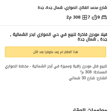
شارع محمد الفاتح، الصواري، شمال جدة، جدة
9
7
308 م2
2,000,000
⃁
التفاصيل
معلومات ترخيص الإعلان
حاسبة التمويل
فيلا مودرن فاخرة للبيع في حي الصواري ابحر الشمالية ,
جدة , شمال جدة
هذا العقار لم يعد متوفرا بعد الآن
للبيع فلل مودرن راقية ومميزة في أبحر الشمالية - مخطط الصواري
المساحة: 308 م²
الشارع: شارع 30 شمالي
المواصفات:
الدور الأرضي:
معلومات العقار