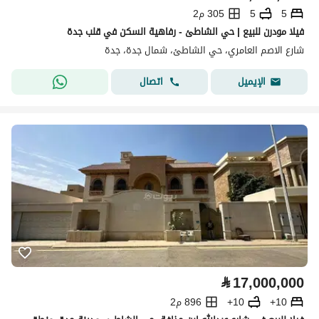
5
5
305 م2
فيلا مودرن للبيع | حي الشاطئ - رفاهية السكن في قلب جدة
شارع الاصم العامري، حي الشاطئ، شمال جدة، جدة
اتصال
الإيميل
⃁
17,000,000
10+
10+
896 م2