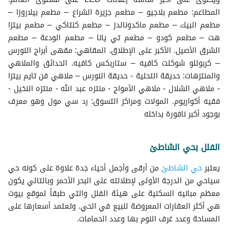
المطاعم: مطعم بلاجيو – مطعم جزيرة الشراع – مطعم بيلاروزا –
مطعم البيك – مطعم ماكدونالدز – مطعم كنتاكي – مطعم بيتزا
هت – مطعم كودو – مطعم تي يانا – مطعم الودعة – مطعم
الشرق الأصيل. الأكبر على الإطلاق. المقاهي: مقهى أبراج النورس
– كربوللو شوكلت كافيه – ستاربكس كافيه. الحدائق والملاهي
والمنتزهات: حديقة التحلية - حديقة النورس – ملاهي فن تايم بيتزا
- ملاهي الشلال - ملاهي الأمواج - منتزه عبد الله - منتزه النخيل -
فقيه أكواريوم. المولات ومراكز التسوق: رد سي مول وهو معرف
بوجود أكبر نافورة بداخله
الفلل بحي الشاطئ
يعتبر
حي الشاطئ
من أرقى وأجمل أحياء جدة علاوة على كونه حي
سياحي من الدرجة الأولى لإطلالته على البحر الأحمر وبالتالي يكون
معظم مبانيه السكنية على هيئة الفلل والتي طبقاً لموقع بيوت
هي أكثر العقارات المعروضة للبيع في الحي. وتعتمد أسعارها على
المساحة وعدد غرف النوم بها وعدد الحمامات.