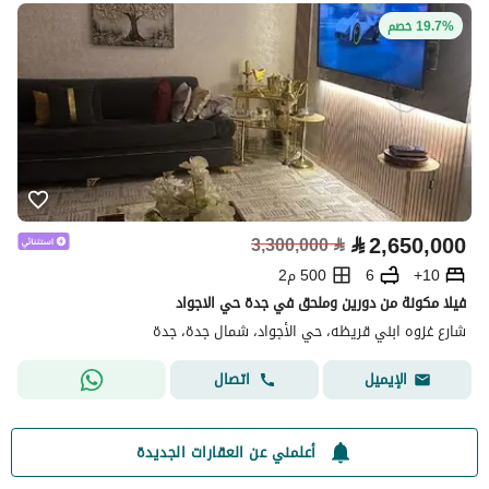
19.7% خصم
⃁
2,650,000
3,300,000
⃁
10+
6
500 م2
فيلا مكونة من دورين وملحق في جدة حي الاجواد
شارع غزوه ابني قريظه، حي الأجواد، شمال جدة، جدة
اتصال
الإيميل
أعلمني عن العقارات الجديدة