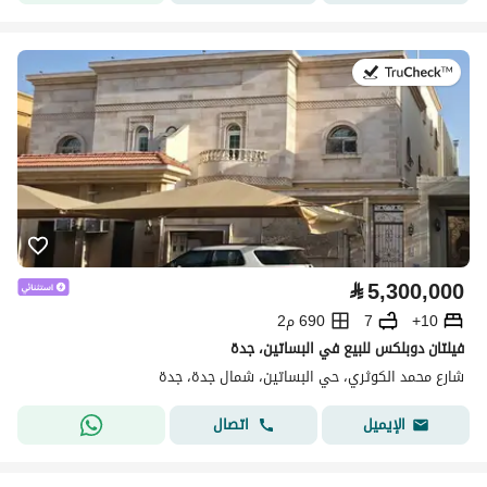
في:27 يوليو 2026
⃁
5,300,000
10+
7
690 م2
فيلتان دوبلكس للبيع في البساتين، جدة
شارع محمد الكوثري، حي البساتين، شمال جدة، جدة
اتصال
الإيميل