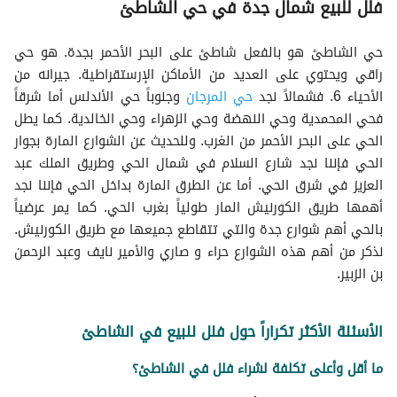
فلل للبيع شمال جدة في حي الشاطئ
حي الشاطئ هو بالفعل شاطئ على البحر الأحمر بجدة. هو حي
راقي ويحتوي على العديد من الأماكن الإرستقراطية. جيرانه من
الأحياء 6. فشمالاً نجد
حي المرجان
وجنوباً حي الأندلس أما شرقاً
فحي المحمدية وحي النهضة وحي الزهراء وحي الخالدية. كما يطل
الحي على البحر الأحمر من الغرب. وللحديث عن الشوارع المارة بجوار
الحي فإننا نجد شارع السلام في شمال الحي وطريق الملك عبد
العزيز في شرق الحي. أما عن الطرق المارة بداخل الحي فإننا نجد
أهمها طريق الكورنيش المار طولياً بغرب الحي. كما يمر عرضياً
بالحي أهم شوارع جدة والتي تتقاطع جميعها مع طريق الكورنيش.
نذكر من أهم هذه الشوارع حراء و صاري والأمير نايف وعبد الرحمن
بن الزبير.
الأسئلة الأكثر تكراراً حول فلل للبيع في الشاطئ
ما أقل وأعلى تكلفة لشراء فلل في الشاطئ؟