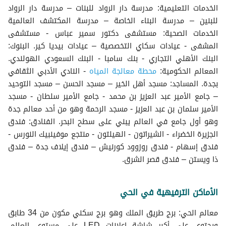
الخدمات التعليمية: مدرسة دار الرواد للبنات – مدرسة دار الرواد
للبنين – مدرسة البناء الخاصة – مدرسة المكتشف العالمية
الخدمات الصحية: مستشفى دكتور سمير عباس - مستشفى
المشفى - عيادات سكاي التخصصية – عيادات بيديا كير. البنوك:
البنك الأهلي التجاري - بنك سامبا - البنك السعودي الهولندي.
المعالم الحكومية:
محطة معالجة المياه
- النادي الأدبي الثقافي
بجدة. المساجد: مسجد أهل الخير – مسجد الحسن – مسجد التوحيد
– جامع الأمير عبد العزيز بن محمد - جامع الأمير سلطان - مسجد
الأمير سلمان بن عبد العزيز - مسجد الرحمة وهو من أحد معالم جدة
وهو أول جامع في العالم يبني على سطح البحر. الفنادق: فندق
الجزيرة الخضراء - الشيراتون - الهيلتون - منتجع موفينبيك النورس -
فندق إسهام - فندق روزوود كورنيش – فندق إيلاف جدة – فندق
ذا ويستن – فندق قصر الشرق.
الأماكن الترفيهية في الحي
معالم الحي: برج طريق الملك وهو برج سكني مكون من 34 طابق
ويحتوى على أكبر شاشة إعلانات LED على مستوى العالم.