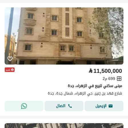
⃁
11,500,000
699 م2
مبنى سكني للبيع في الزهراء، جدة
شارع فهد بن زعير، حي الزهراء، شمال جدة، جدة
اتصال
الإيميل