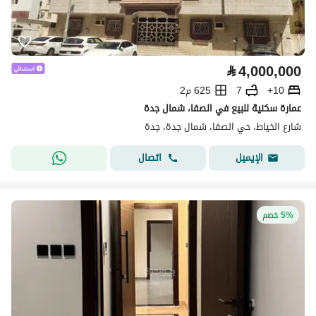
⃁
4,000,000
10+
7
625 م2
عمارة سكنية للبيع في الصفا، شمال جدة
شارع الخياط، حي الصفا، شمال جدة، جدة
اتصال
الإيميل
5% خصم