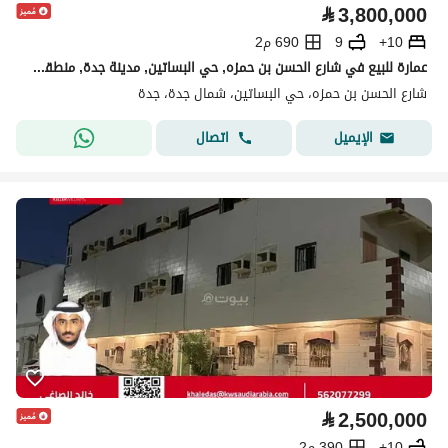
⃁
3,800,000
10+
9
690 م2
عمارة للبيع في شارع الحسن بن حمزه, حي البساتين, مدينة جدة, منطقة مكة المكرمة
شارع الحسن بن حمزه، حي البساتين، شمال جدة، جدة
اتصال
الإيميل
⃁
2,500,000
10+
390 م2