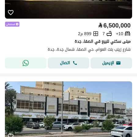
⃁
6,500,000
10+
7
899 م2
مبنى سكني للبيع في الصفا، جدة
شارع زينب بنت العوام، حي الصفا، شمال جدة، جدة
اتصال
الإيميل