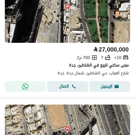
⃁
27,000,000
10+
7
700 م2
مبنى سكني للبيع في الشاطئ، جدة
شارع العباب، حي الشاطئ، شمال جدة، جدة
اتصال
الإيميل