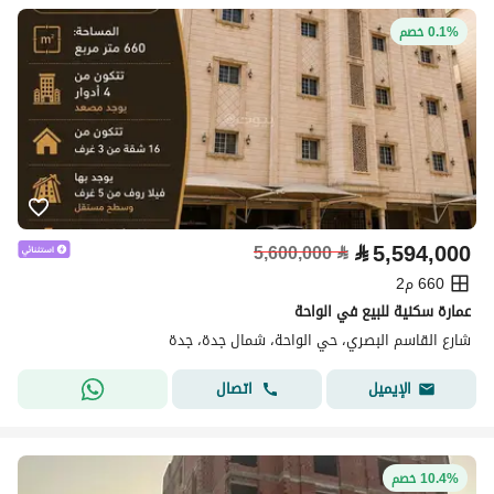
0.1% خصم
⃁
5,594,000
5,600,000
⃁
660 م2
عمارة سكنية للبيع في الواحة
شارع القاسم البصري، حي الواحة، شمال جدة، جدة
اتصال
الإيميل
10.4% خصم