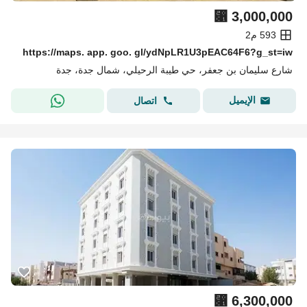
⃁
3,000,000
593 م2
https://maps. app. goo. gl/ydNpLR1U3pEAC64F6?g_st=iw
شارع سليمان بن جعفر، حي طيبة الرحيلي، شمال جدة، جدة
الإيميل
اتصال
⃁
6,300,000