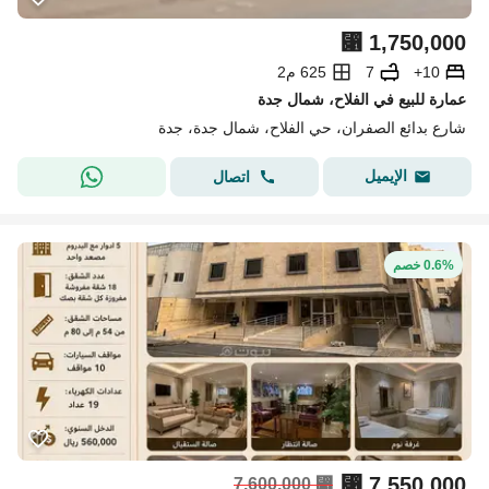
⃁
1,750,000
10+
7
625 م2
عمارة للبيع في الفلاح، شمال جدة
شارع بدائع الصفران، حي الفلاح، شمال جدة، جدة
الإيميل
اتصال
0.6% خصم
⃁
7,550,000
7,600,000
⃁