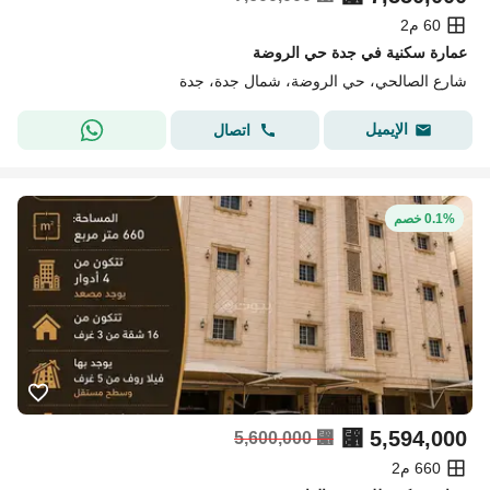
60 م2
عمارة سكنية في جدة حي الروضة
شارع الصالحي، حي الروضة، شمال جدة، جدة
الإيميل
اتصال
0.1% خصم
⃁
5,594,000
5,600,000
⃁
660 م2