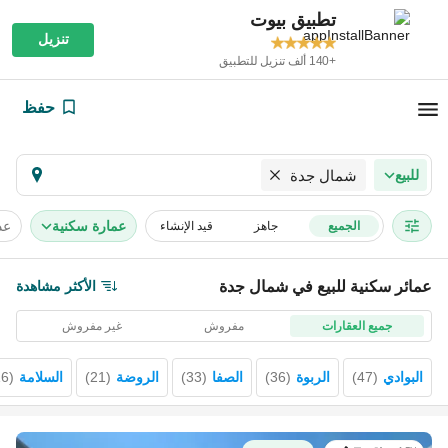
تطبيق بيوت
تنزيل
+140 ألف تنزيل للتطبيق
حفظ
للبيع
شمال جدة
عمارة سكنية
عد
الجميع
جاهز
قيد الإنشاء
الأكثر مشاهدة
عمائر سكنية للبيع في شمال جدة
جميع العقارات
مفروش
غير مفروش
البوادي
(
47
)
الربوة
(
36
)
الصفا
(
33
)
الروضة
(
21
)
السلامة
(
16