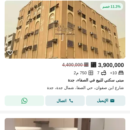
11.3% خصم
⃁
3,900,000
4,400,000
⃁
10+
7
750 م2
مبنى سكني للبيع في الصفاء، جدة
شارع ابن صفوان، حي الصفا، شمال جدة، جدة
الإيميل
اتصال