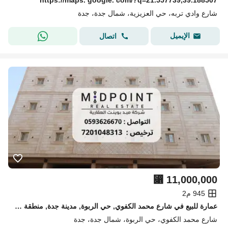
https://maps. google. com/?q=21.557739,39.188507
شارع وادي تربه، حي العزيزية، شمال جدة، جدة
الإيميل
اتصال
⃁
11,000,000
945 م2
عمارة للبيع في شارع محمد الكفوي, حي الربوة, مدينة جدة, منطقة مكة المكرمة
شارع محمد الكفوي، حي الربوة، شمال جدة، جدة