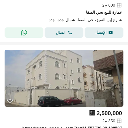
600 م2
عمارة للبيع بحي الصفا
شارع إبن التميز، حي الصفا، شمال جدة، جدة
الإيميل
اتصال
⃁
2,500,000
356 م2