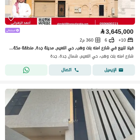
⃁
3,645,000
10+
6
360 م2
فيلا للبيع في شارع امنه بنت وهب, حي النعيم, مدينة جدة, منطقة مكة المكرمة
شارع امنه بنت وهب، حي النعيم، شمال جدة، جدة
اتصال
الإيميل