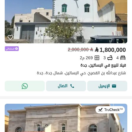
⃁
1,800,000
2,000,000
⃁
4
3
269 م2
فيلا للبيع في البساتين، جدة
شارع عبدالله بن الفصيح، حي البساتين، شمال جدة، جدة
اتصال
الإيميل
في:27 يوليو 2026