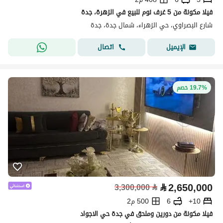
فيلا مكونة من 5 غرف نوم للبيع في الزهرة، جدة
شارع البصراوي، حي الزهراء، شمال جدة، جدة
اتصال
الإيميل
19.7% خصم
⃁
2,650,000
3,300,000
⃁
10+
6
500 م2
فيلا مكونة من دورين وملحق في جدة حي الاجواد