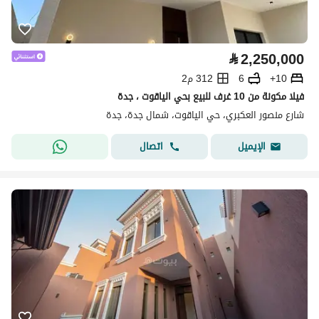
⃁
2,250,000
10+
6
312 م2
فيلا مكونة من 10 غرف للبيع بحي الياقوت ، جدة
شارع منصور العكبري، حي الياقوت، شمال جدة، جدة
اتصال
الإيميل