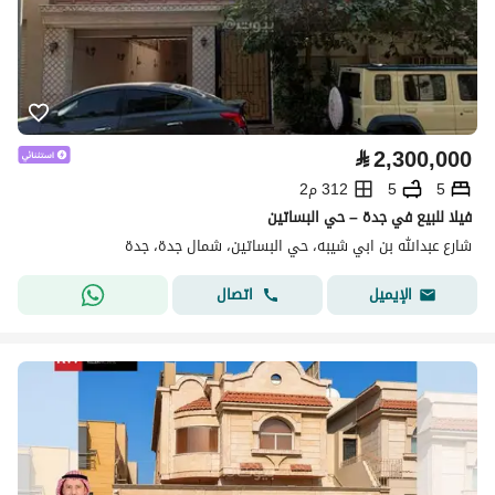
⃁
2,300,000
5
5
312 م2
فيلا للبيع في جدة – حي البساتين
شارع عبدالله بن ابي شيبه، حي البساتين، شمال جدة، جدة
اتصال
الإيميل