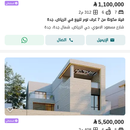
⃁
1,100,000
7
6
312 م2
فيلا مكونة من 7 غرف نوم للبيع في الرياض، جدة
شارع مسعود الاموي، حي الرياض، شمال جدة، جدة
اتصال
الإيميل
⃁
5,500,000
5
6
408 م2