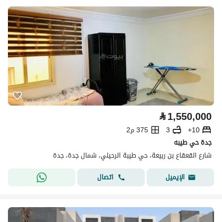
⃁
1,550,000
10+
3
375 م2
جدة حي طيبه
شارع القعقاع بن ربيعة، حي طيبة الرحيلي، شمال جدة، جدة
اتصال
الإيميل