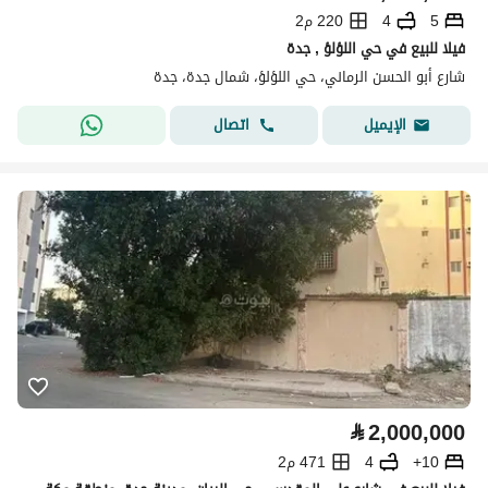
5
4
220 م2
فيلا للبيع في حي اللؤلؤ , جدة
شارع أبو الحسن الرماني، حي اللؤلؤ، شمال جدة، جدة
اتصال
الإيميل
⃁
2,000,000
10+
4
471 م2