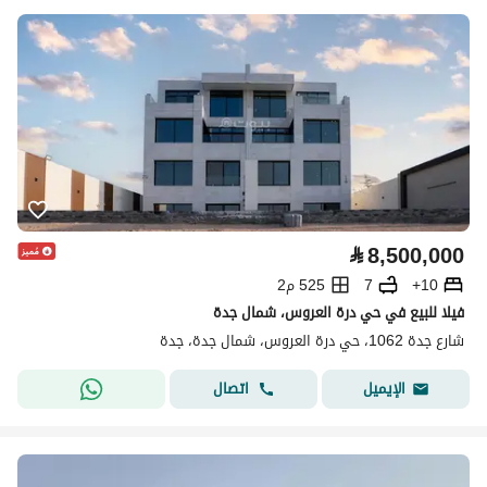
⃁
8,500,000
10+
7
525 م2
فيلا للبيع في حي درة العروس، شمال جدة
شارع جدة 1062، حي درة العروس، شمال جدة، جدة
اتصال
الإيميل