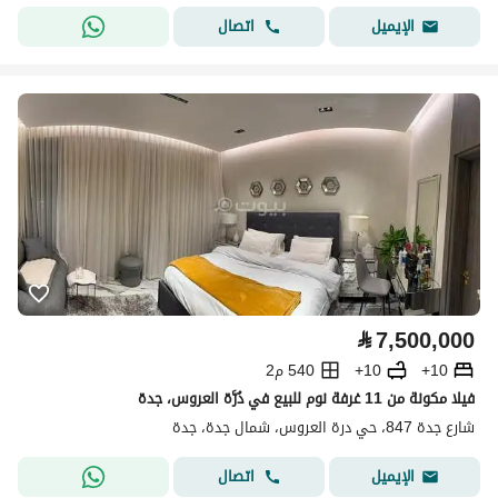
اتصال
الإيميل
⃁
7,500,000
10+
10+
540 م2
فيلا مكونة من 11 غرفة نوم للبيع في دُرَّة العروس، جدة
شارع جدة 847، حي درة العروس، شمال جدة، جدة
اتصال
الإيميل