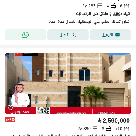
6
4
287 م2
فيلا دورين و ملحق حى الرحمانية
شارع ثماله اسلم، حي الرحمانية، شمال جدة، جدة
اتصال
الإيميل
⃁
2,590,000
10+
6
390 م2