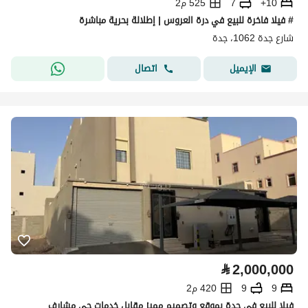
10+
7
525 م2
# فيلا فاخرة للبيع في درة العروس | إطلالة بحرية مباشرة
شارع جدة 1062، جدة
اتصال
الإيميل
⃁
2,000,000
9
9
420 م2
فيلا للبيع في جدة بموقع وتصميم مميز مقابل خدمات حي مشارف