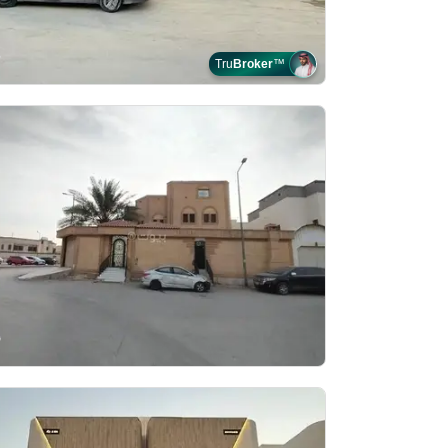
Tru
Broker
™