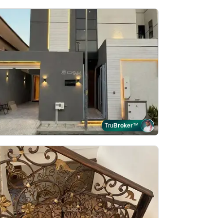
Tru
Broker
™