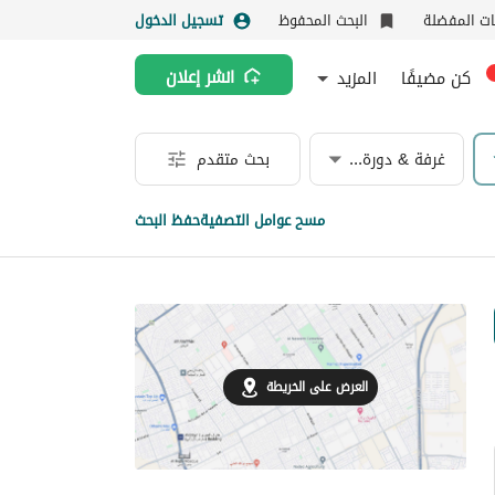
نات المفضلة
البحث المحفوظ
تسجيل الدخول
كن مضيفًا
المزيد
انشر إعلان
غرفة & دورة مياه
بحث متقدم
مسح عوامل التصفية
حفظ البحث
العرض على الخريطة