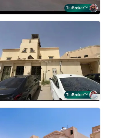
Tru
Broker
™
Tru
Broker
™