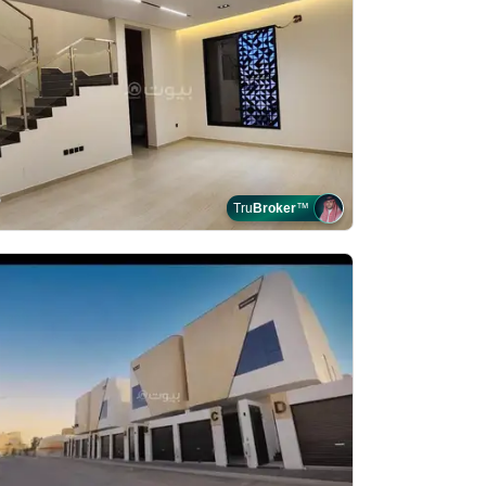
Tru
Broker
™