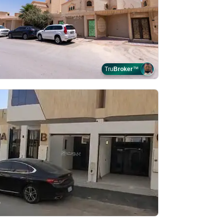
Tru
Broker
™