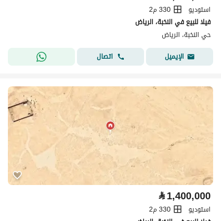
استوديو
330 م2
فيلا للبيع في النخبة، الرياض
حي النخبة، الرياض
اتصال
الإيميل
⃁
1,400,000
استوديو
330 م2