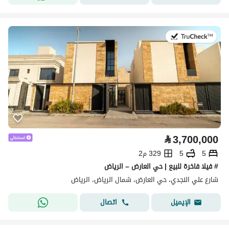
في:27 يوليو 2026
⃁
3,700,000
5
5
329 م2
# فيلا فاخرة للبيع | حي العارض – الرياض
شارع علي النجدي، حي العارض، شمال الرياض، الرياض
اتصال
الإيميل