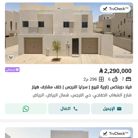
في:28 يوليو 2026
⃁
2,290,000
7
6
296 م2
فيلا دوبلكس زاوية للبيع | سرايا النرجس | خلف مشارف هيلز
شارع الشهاب الخفاجي، حي النرجس، شمال الرياض، الرياض
اتصال
الإيميل
في:27 يوليو 2026