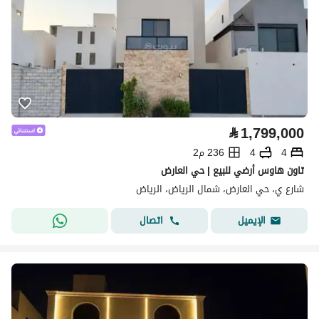
⃁
1,799,000
4
4
236 م2
تاون هاوس أرضي للبيع | حي العارض
شارع ي، حي العارض، شمال الرياض، الرياض
اتصال
الإيميل