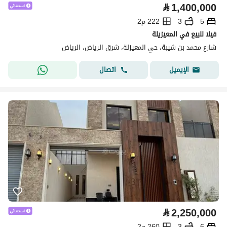
⃁
1,400,000
5
3
222 م2
فيلا للبيع في المعيزيلة
شارع محمد بن شيبة، حي المعيزلة، شرق الرياض، الرياض
اتصال
الإيميل
⃁
2,250,000
6
3
260 م2