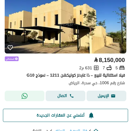
⃁
8,150,000
5
7
631 م2
فيلا استثنائية للبيع – ذا غاردنز كوليكشن 1211 – نموذج G10
شارع رقم 1006، حي سدرة، الرياض
اتصال
الإيميل
أعلمني عن العقارات الجديدة
فلل للبيع في الرياض
حي النخبة