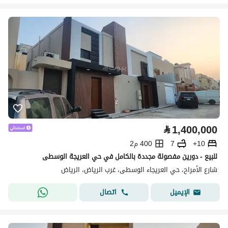
⃁
1,400,000
10+
7
400 م2
للبيع - دورين مفصولة مجددة بالكامل في حي العريجة الوسطى
شارع الأمراح، حي العريجاء الوسطى، غرب الرياض، الرياض
اتصال
الإيميل