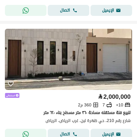
اتصال
الإيميل
⃁
2,000,000
10+
7
360 م2
للبيع فلة مستقله مساحة ٣٦٠ متر مسطح بناء ٦٢٠ متر
شارع رقم 210، حي ظهرة لبن، غرب الرياض، الرياض
اتصال
الإيميل