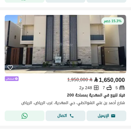
15.3% خصم
⃁
1,650,000
1,950,000
⃁
5
7
248 م2
فيلا للبيع في المهدية بمساحة 200
شارع أحمد بن علي الشوائطي، حي المهدية، غرب الرياض، الرياض
اتصال
الإيميل