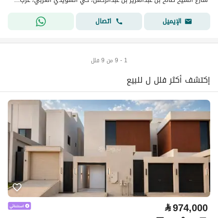
اتصال
الإيميل
1 - 9 من 9 فلل
إكتشف أكثر فلل ل للبيع
⃁
974,000