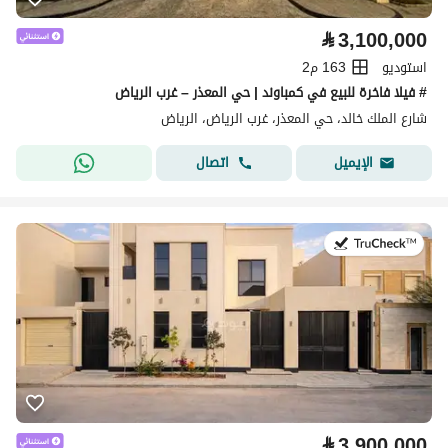
⃁
3,100,000
استوديو
163 م2
# فيلا فاخرة للبيع في كمباوند | حي المعذر – غرب الرياض
شارع الملك خالد، حي المعذر، غرب الرياض، الرياض
اتصال
الإيميل
في:11 يوليو 2026
⃁
3,900,000