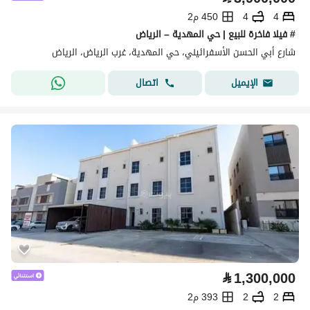
4
4
450 م2
# فيلا فاخرة للبيع | حي المهدية – الرياض
شارع أبي الحسن الأسفرائيني، حي المهدية، غرب الرياض، الرياض
اتصال
الإيميل
⃁
1,300,000
2
2
393 م2