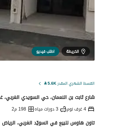
الخريطة
اطلب فيديو
القسط الشهري المقدر
5.6K
⃁
شارع ثابت بن النعمان، حي السويدي الغربي، غر
4 غرف نوم
3 دورات مياه
198 م2
تاون هاوس للبيع في السويّد الغربي، الرياض
التفاصيل
معلومات ترخيص الإعلان
حاسبة ا