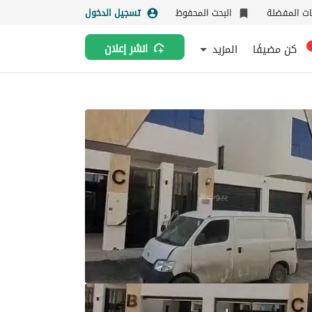
نات المفضلة
البحث المحفوظ
تسجيل الدخول
كن مضيفًا
المزيد
انشر إعلان