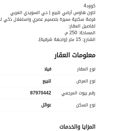
كوود4
تاون هاوس أرضي للبيع | حي السويدي الغربي
فرصة سكنية مميزة بتصميم عصري واستغلال ذكي ل
تفاصيل العقار:
المساحة: 250 م. 
الشارع: 15 متر (واجهة شرقية). 
الحالة: تاون هاوس أرضي. 
معلومات العقار
توزيع الأدوار:
الدور الأرضي:
مدخل سيارة خاص. 
نوع العقار
فیلا
مجلس رجال بخصوصية تامة مع دورة مياه. 
صالة عائلية واسعة تشرح الصدر. 
نوع العرض
للبيع
مطبخ نظام مفتوح مودرن. 
رقم بيوت المرجعي
87970442
غرفة نوم ماستر (رئيسية). 
دورة مياه خارجية. 
نوع السكن
عوائل
حوش خلفي (متنفس للعائلة). 
الدور الأول:
غرفتين نوم ماستر (كل غرفة بحمام خاص) لراحة وخصو
المزايا والخدمات
السعر المطلوب: