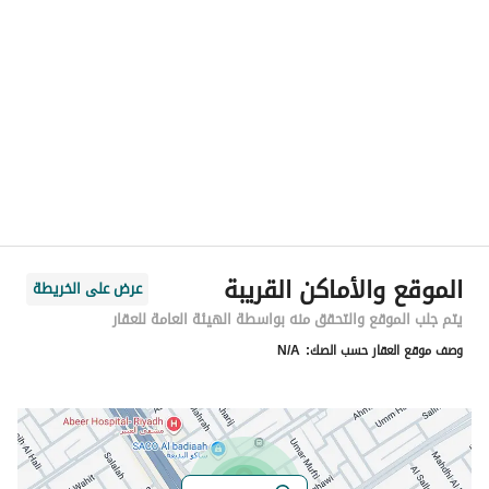
الموقع
المنطقة
منطقة الرياض
المدينة
الرياض
الحي
السويدي الغربي
اسم الشارع
حسن بن عبدالباقي
الرمز البريدي
12992
الموقع والأماكن القريبة
عرض على الخريطة
رقم المبنى
2189
يتم جلب الموقع والتحقق منه بواسطة الهيئة العامة للعقار
وصف موقع العقار حسب الصك:
N/A
الرقم الاضافي
7788
خط العرض
24.576769063691632
خط الطول
46.60684778818909