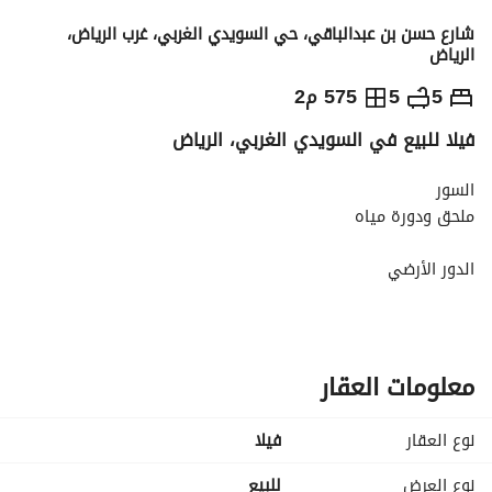
شارع حسن بن عبدالباقي، حي السويدي الغربي، غرب الرياض،
الرياض
2,000,000
⃁
5
5
575 م2
فيلا للبيع في السويدي الغربي، الرياض
التفاصيل
معلومات ترخيص الإعلان
حاسبة التمويل
السور
ملحق ودورة مياه
الدور الأرضي
دورة مياه ومغاسل ومجلس و صالة للرجال ومقلط
مطبخ
دورة مياه ومغسلة وغرفة وصالة للنساء
معلومات العقار
الدور الأول
6 غرف و اربع دورات مياه ومستودع
نوع العقار
فیلا
السطح
نوع العرض
للبيع