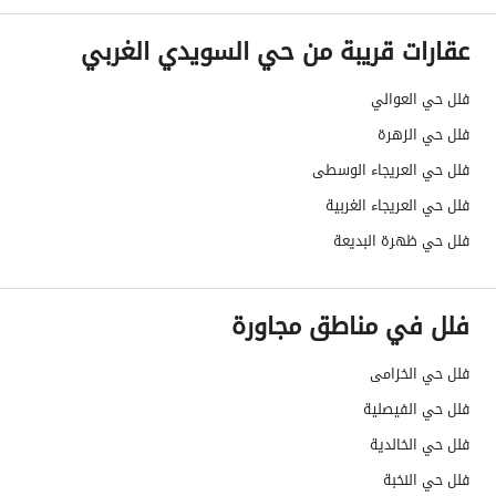
حدود واطوال العقار
-
عقارات قريبة من حي السويدي الغربي
الضمانات والمدة
-
فلل حي العوالي
قنوات الاعلان
منصة مرخصة ،لوحة اعلانية ،منصات التواصل
فلل حي الزهرة
هل يوجد اي التزام على
مرهون للعقار
فلل حي العريجاء الوسطى
العقار ؟
فلل حي العريجاء الغربية
مطابقة لكود البناء
-
فلل حي ظهرة البديعة
السعودي
فلل في مناطق مجاورة
العقار مرهون
لا
فلل حي الخزامى
العقار مقيد
لا
فلل حي الفيصلية
رقم الأرض
3847/1
فلل حي الخالدية
ملاحظات
-
فلل حي النخبة