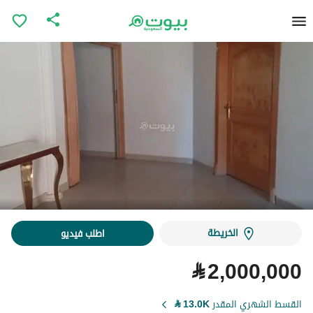
الخريطة
اطلب فيديو
⃁
2,000,000
القسط الشهري المقدر
13.0K
⃁