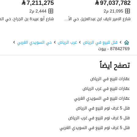
⃁
7,211,275
⃁
97,037,782
صرف صحي
نعم
21,095 م2
2,444 م2
شارع الامير نايف ابن عبدالعزيز، حي الأمواج، شمال جدة، جدة
هاتف
نعم
الياف ضوئية
نعم
فلل للبيع في الرياض
غرب الرياض
حي السويدي الغربي
87842769 - بيوت
تفاصيل اضافية
تصفح أيضاً
عمر العقار
اكثر من عشر سنوات
عقارات للبيع في الرياض
عرض الشارع
12
عقارات للبيع في غرب الرياض
رقم المخطط
1638/ج
عقارات للبيع في السويدي الغربي
فلل 5 غرف نوم للبيع في الرياض
رقم صك الملكية
7969955130200000
فلل 5 غرف نوم للبيع في غرب الرياض
واجهة العقار
شمالية
فلل 5 غرف نوم للبيع في السويدي الغربي