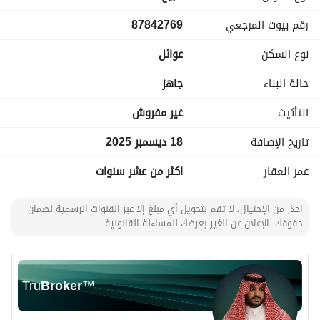
غرفتين ودورة مياه مع المغسلة
رقم بيوت المرجعي
87842769
نوع السكن
عوائل
حالة البناء
جاهز
التأثيث
غير مفروش
تاريخ الإضافة
18 ديسمبر 2025
عمر العقار
اكثر من عشر سنوات
احذر من الإحتيال، لا تقم بتحويل أي مبلغ إلا عبر القنوات الرسمية لضمان
حقوقك .الإعلان عن الغير يعرضك للمساءلة القانونية.
Tru
Broker
™