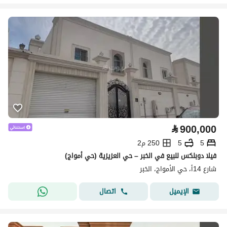
⃁
900,000
5
5
250 م2
فيلا دوبلكس للبيع في الخبر – حي العزيزية (حي أمواج)
شارع 14أ، حي الأمواج، الخبر
اتصال
الإيميل