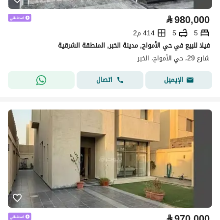
⃁
980,000
5
5
414 م2
فيلا للبيع في حي الأمواج, مدينة الخبر, المنطقة الشرقية
شارع 29، حي الأمواج، الخبر
اتصال
الإيميل
⃁
970,000