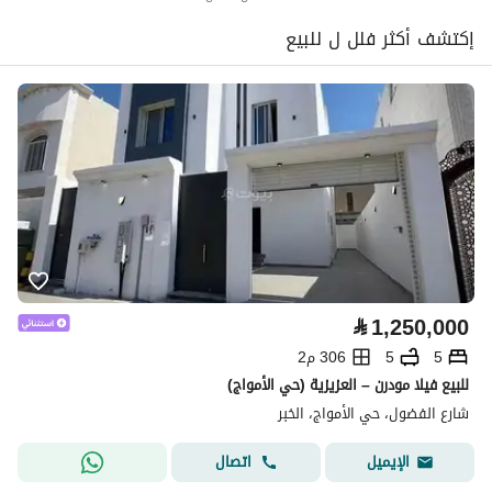
إكتشف أكثر فلل ل للبيع
⃁
1,250,000
5
5
306 م2
للبيع فيلا مودرن – العزيزية (حي الأمواج)
شارع الفضول، حي الأمواج، الخبر
اتصال
الإيميل