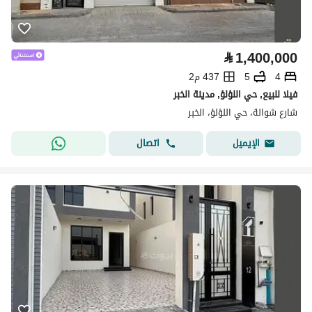
⃁
1,400,000
4
5
437 م2
فيلا للبيع, حي اللؤلؤ, مدينة الخبر
شارع شوالة، حي اللؤلؤ، الخبر
اتصال
الإيميل