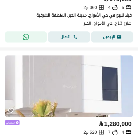
5
4
360 م2
فيلا للبيع في حي الأمواج, مدينة الخبر, المنطقة الشرقية
شارع 13ج، حي الأمواج، الخبر
اتصال
الإيميل
⃁
1,280,000
4
7
520 م2