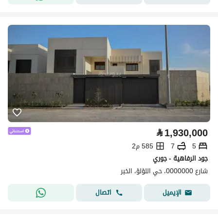
⃁
1,930,000
5
7
585 م2
جود الرفاهية - جوري
شارع 0000000، حي اللؤلؤ، الخبر
اتصال
الإيميل