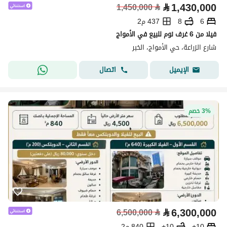
⃁
1,430,000
1,450,000
⃁
6
8
437 م2
فيلا من 6 غرف نوم للبيع في الأمواج
شارع الزراعة، حي الأمواج، الخبر
اتصال
الإيميل
3% خصم
⃁
6,300,000
6,500,000
⃁
10+
10+
840 م2