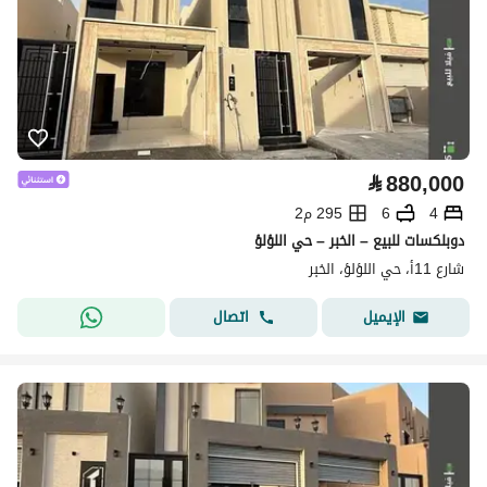
⃁
880,000
4
6
295 م2
دوبلكسات للبيع – الخبر – حي اللؤلؤ
شارع 11أ، حي اللؤلؤ، الخبر
اتصال
الإيميل