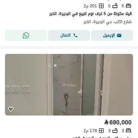
5
5
201 م2
ڤيلا مكونة من 5 غرف نوم للبيع في البحيرة، الخبر
شارع 20ب، حي البحيرة، الخبر
اتصال
الإيميل
⃁
690,000
3
3
178 م2