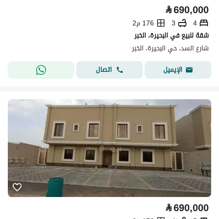
⃁
690,000
4
3
176 م2
شقة للبيع في البحيرة، الخبر
شارع السد، حي البحيرة، الخبر
اتصال
الإيميل
⃁
690,000