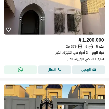
⃁
1,200,000
5
5
379 م2
فيلا للبيع – 3 أدوار في البُحَيْرَة، الخبر
شارع 11ا، حي البحيرة، الخبر
اتصال
الإيميل