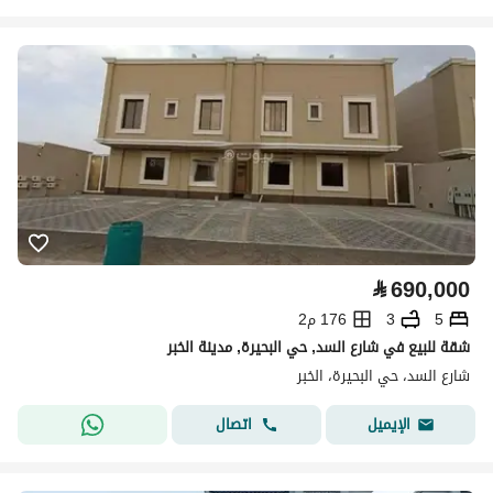
⃁
690,000
5
3
176 م2
شقة للبيع في شارع السد, حي البحيرة, مدينة الخبر
شارع السد، حي البحيرة، الخبر
اتصال
الإيميل