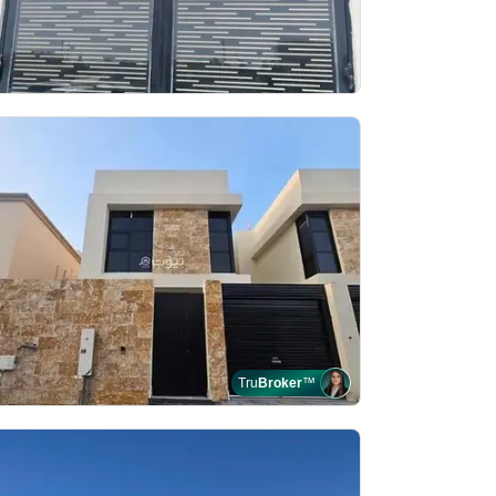
Tru
Broker
™