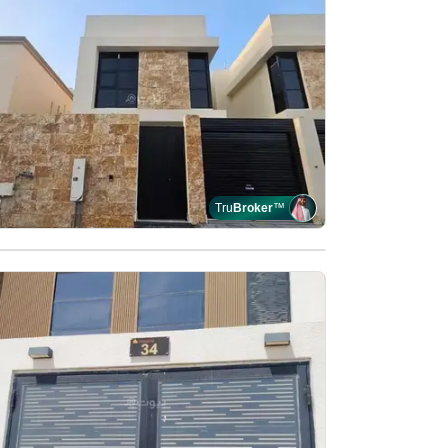
Tru
Broker
™