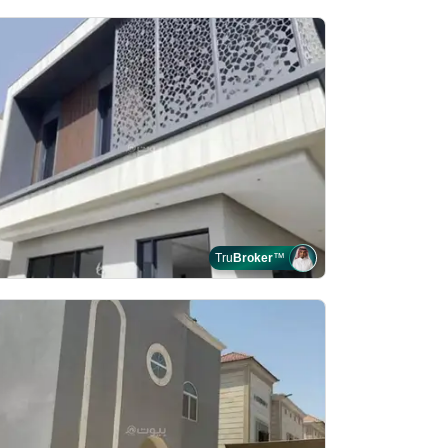
Tru
Broker
™