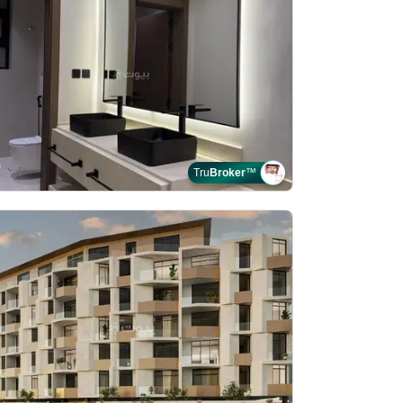
Tru
Broker
™