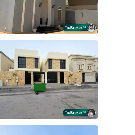
Tru
Broker
™
Tru
Broker
™