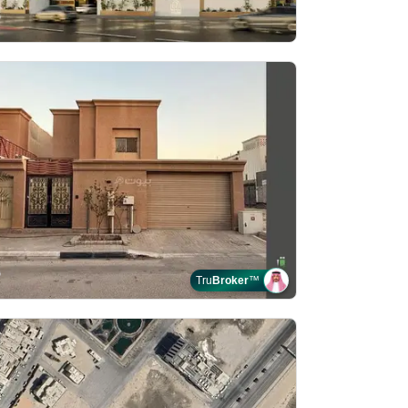
Tru
Broker
™