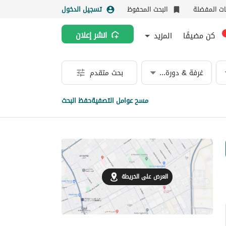
نات المفضلة
البحث المحفوظ
تسجيل الدخول
كن مضيفًا
المزيد
انشر إعلان
غرفة & دورة مياه
بحث متقدم
مسح عوامل التصفية
حفظ البحث
العرض على الخريطة