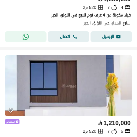
4
7
520 م2
فيلا مكونة من 4 غرف نوم للبيع في اللولو، الخبر
شارع المدار، حي اللؤلؤ، الخبر
اتصال
الإيميل
⃁
1,210,000
5
7
520 م2