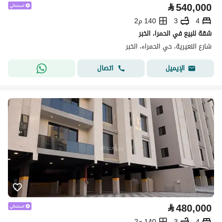
⃁
540,000
4
3
140 م2
شقة للبيع في الحمرا، الخبر
شارع النعيرية، حي الحمراء، الخبر
اتصال
الإيميل
⃁
480,000
4
3
140 م2