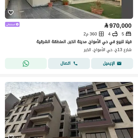
⃁
970,000
5
4
360 م2
فيلا للبيع في حي الأمواج, مدينة الخبر, المنطقة الشرقية
شارع 13ج، حي الأمواج، الخبر
اتصال
الإيميل