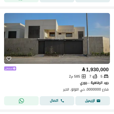
⃁
1,930,000
5
7
585 م2
جود الرفاهية - جوري
شارع 0000000، حي اللؤلؤ، الخبر
اتصال
الإيميل