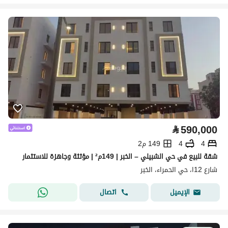
⃁
590,000
4
4
149 م2
شقة للبيع في حي الشبيلي – الخبر | 149م² | مؤثثة وجاهزة للاستثمار
شارع 12ا، حي الحمراء، الخبر
اتصال
الإيميل