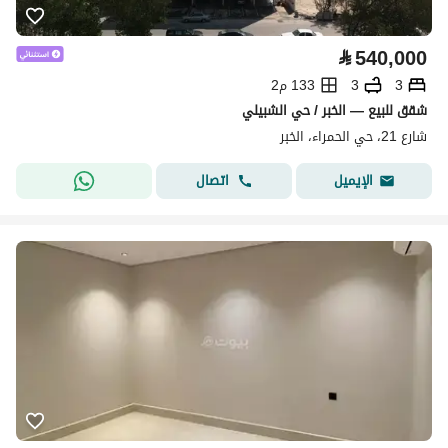
⃁
540,000
3
3
133 م2
شقق للبيع — الخبر / حي الشبيلي
شارع 21، حي الحمراء، الخبر
اتصال
الإيميل