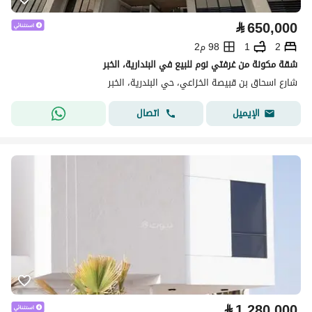
⃁
650,000
2
1
98 م2
شقة مكونة من غرفتي نوم للبيع في البندارية، الخبر
شارع اسحاق بن قبيصة الخزاعي، حي البندرية، الخبر
اتصال
الإيميل
⃁
1,280,000