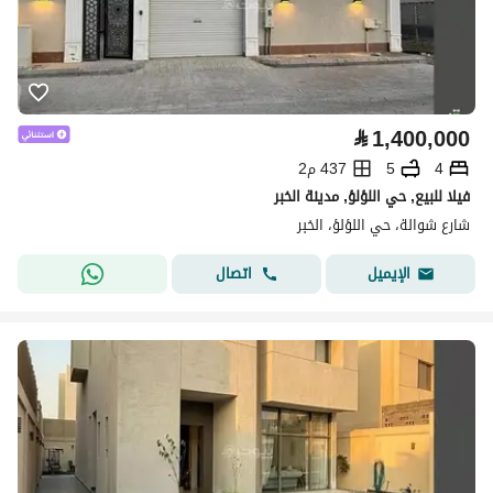
⃁
1,400,000
4
5
437 م2
فيلا للبيع, حي اللؤلؤ, مدينة الخبر
شارع شوالة، حي اللؤلؤ، الخبر
اتصال
الإيميل