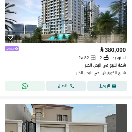
⃁
380,000
استوديو
2
82 م2
شقة للبيع في البحر، الخبر
شارع الكورنيش، حي البحر، الخبر
اتصال
الإيميل