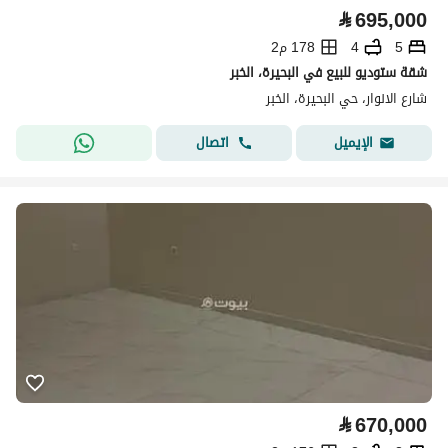
⃁
695,000
5
4
178 م2
شقة ستوديو للبيع في البحيرة، الخبر
شارع الانوار، حي البحيرة، الخبر
اتصال
الإيميل
⃁
670,000