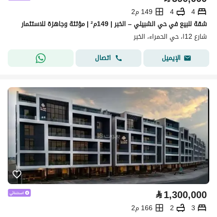
4
4
149 م2
شقة للبيع في حي الشبيلي – الخبر | 149م² | مؤثثة وجاهزة للاستثمار
شارع 12ا، حي الحمراء، الخبر
اتصال
الإيميل
⃁
1,300,000
3
2
166 م2