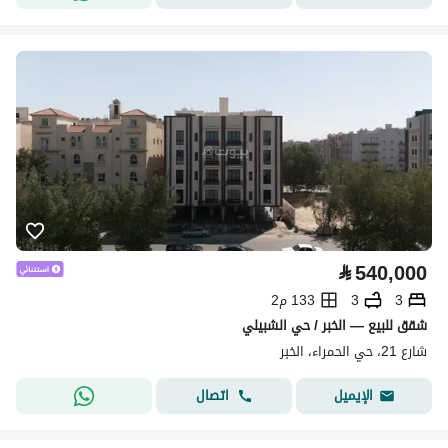
⃁
540,000
3
3
133 م2
شقق للبيع — الخبر / حي الشبيلي
شارع 21، حي الحمراء، الخبر
اتصال
الإيميل