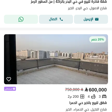
شقة فاخرة للبيع في حي البحر بالراكة | من المطور الرمز
شارع الاصول، حي البحر، الخبر
اتصال
الإيميل
20% خصم
⃁
600,000
750,000
⃁
3
4
200 م2
شقق للبيع بالخبر حي الحمرا
شارع النخيل، حي الحمراء، الخبر