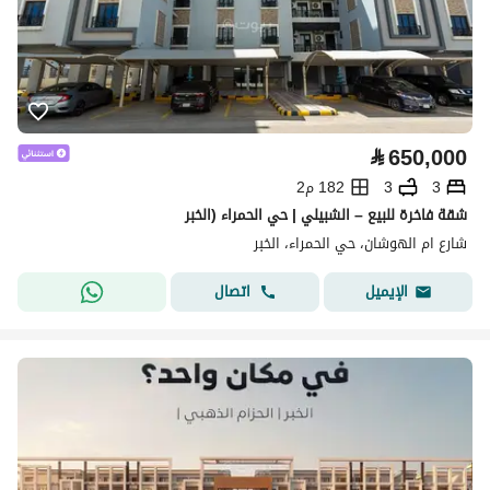
⃁
650,000
3
3
182 م2
شقة فاخرة للبيع – الشبيلي | حي الحمراء (الخبر
شارع ام الهوشان، حي الحمراء، الخبر
اتصال
الإيميل