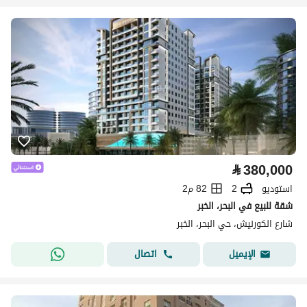
⃁
380,000
استوديو
2
82 م2
شقة للبيع في البحر، الخبر
شارع الكورنيش، حي البحر، الخبر
اتصال
الإيميل