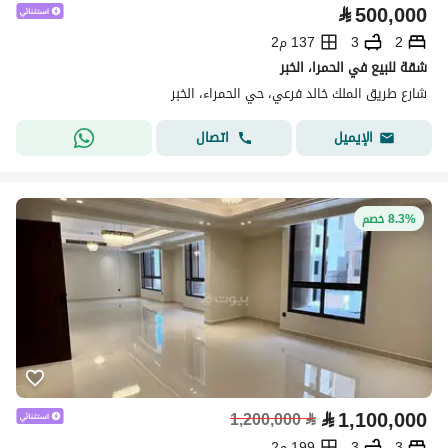
⃁
500,000
2
3
137 م2
شقة للبيع في الحمرا، الخبر
شارع طريق الملك خالد فرعي، حي الحمراء، الخبر
اتصال
الإيميل
8.3% خصم
⃁
1,100,000
1,200,000
⃁
3
3
199 م2