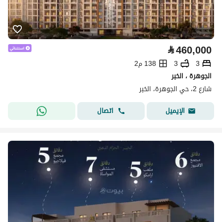
⃁
460,000
3
3
138 م2
الجوهرة ، الخبر
شارع 2، حي الجوهرة، الخبر
اتصال
الإيميل