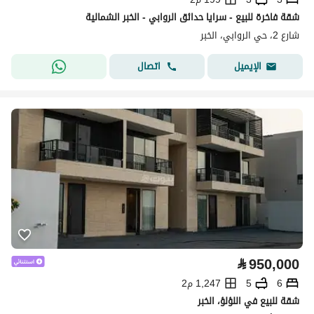
شقة فاخرة للبيع - سرايا حدائق الروابي - الخبر الشمالية
شارع 2، حي الروابي، الخبر
اتصال
الإيميل
⃁
950,000
6
5
1,247 م2
شقة للبيع في اللؤلؤ، الخبر