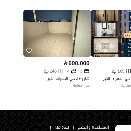
العقار مرهون
لا
العقار مقيد
لا
رقم الأرض
11
ملاحظات
-
⃁
600,000
169 م2
3
4
148 م2
ي الحمراء، الخبر
شارع 9ا، حي الحمراء، الخبر
عقارية
فيرا العقارية
تفصيل
سطح 8
تفصيل
سطح 8 و سطح 1
المساعدة والدعم
|
نبذة عنا
|