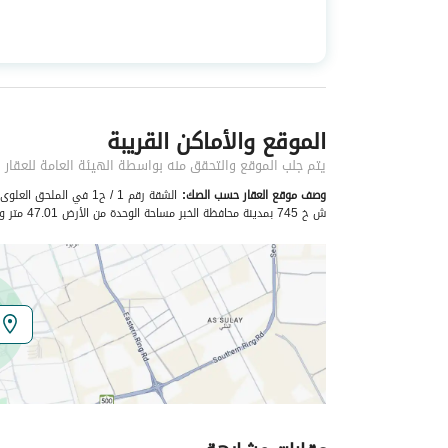
استخدام العقار
-
نوع العقار
شقق
الموقع والأماكن القريبة
خدمات العقار
يتم جلب الموقع والتحقق منه بواسطة الهيئة العامة للعقار
كهرباء
نعم
وصف موقع العقار حسب الصك:
ش خ 745 بمدينة محافظة الخبر مساحة الوحدة من الأرض 47.01 متر وتختص من المنافع والأجزاء المشتركة بمساحة 87.36 متر
تفاصيل اضافية
عمر العقار
جديد
عرض الشارع
0
رقم المخطط
ش خ 745
رقم صك الملكية
560002917633