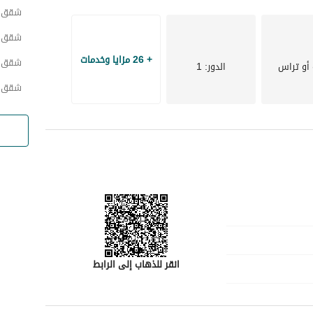
شقق ح
شقق ح
+ 26 مزايا وخدمات
شقق ح
أو تراس
الدور
: 1
شقق ح
انقر للذهاب إلى الرابط