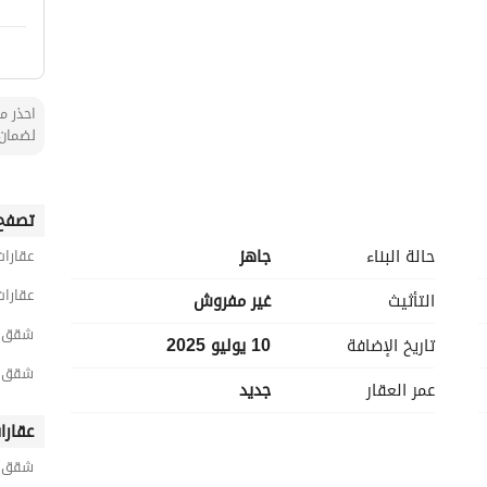
احذر من
لضمان 
تصفح 
حالة البناء
جاهز
عقارات
عقارات
التأثيث
غير مفروش
شقق 3 غرف نوم للبيع في الخ
تاريخ الإضافة
10 يوليو 2025
شقق 3 غرف نوم للبيع في الحمر
عمر العقار
جديد
)
عقارا
شقق ح