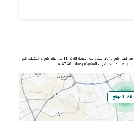
المساحة
142.59
عدد الغرف
5
صرف صحي
نعم
الشقة رقم 1 / ح1 في الملحق العلوى من العقار رقم 2846 المقام على قطعة الارض 11 من البلك رقم 2 المخطط رقم
هل يوجد اي التزام
لا يوجد
انظر الموقع
على العقار ؟
مطابقة لكود البناء
-
السعودي