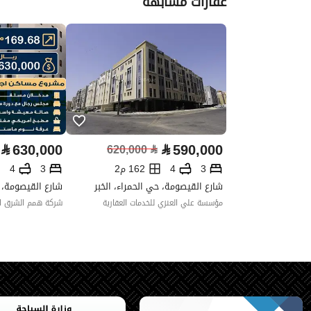
عقارات مشابهة
واجهة العقار
شرقية
حدود واطوال العقار
-
الضمانات والمدة
-
قنوات الاعلان
منصة مرخصة
⃁
630,000
⃁
590,000
620,000
⃁
حدود العقار/الملكية
3
4
162 م2
3
4
الشمالي
شارع القيصومة، حي الحمراء، الخبر
شارع القيصومة، ح
مؤسسة علي العنزي للخدمات العقارية
شركة همم الشرق ال
اسم
:
طول
إثني عشر متر و تسعون سنتيمتر
الشرقي
اسم
: