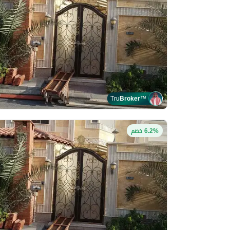
Tru
Broker
™
6.2% خصم