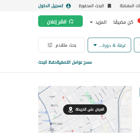
نات المفضلة
البحث المحفوظ
تسجيل الدخول
كن مضيفًا
المزيد
انشر إعلان
بحث متقدم
غرفة & دورة مياه
مسح عوامل التصفية
حفظ البحث
العرض على الخريطة