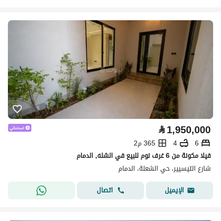
⃁
1,950,000
6
4
365 م2
فيلا مكونة من 6 غرف نوم للبيع في الشله, الدمام
شارع التيسيير، حي الشعلة، الدمام
اتصال
الإيميل