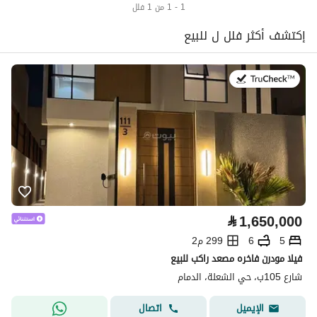
1 - 1 من 1 فلل
إكتشف أكثر فلل ل للبيع
في:26 يوليو 2026
⃁
1,650,000
5
6
299 م2
فيلا مودرن فاخره مصعد راكب للبيع
شارع 105ب، حي الشعلة، الدمام
اتصال
الإيميل