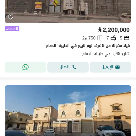
⃁
2,200,000
5
7
750 م2
فيلا مكونة من 5 غرف نوم للبيع في الطيبه، الدمام
شارع 49ب، حي طيبة، الدمام
اتصال
الإيميل