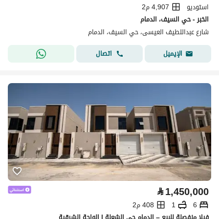
استوديو
4,907 م2
الخبر - حي السيف، الدمام
شارع عبداللطيف العيسى، حي السيف، الدمام
اتصال
الإيميل
⃁
1,450,000
6
1
408 م2
فيلا منفصلة للبيع – الدمام حي الشعلة | الواحة الشرقية