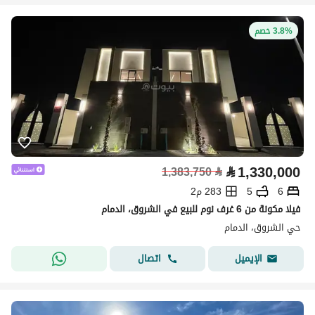
3.8% خصم
⃁
1,330,000
1,383,750
⃁
6
5
283 م2
فيلا مكونة من 6 غرف نوم للبيع في الشروق، الدمام
حي الشروق، الدمام
اتصال
الإيميل