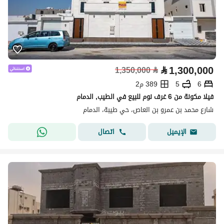
⃁
1,300,000
1,350,000
⃁
6
5
389 م2
فيلا مكونة من 6 غرف نوم للبيع في الطيب, الدمام
شارع محمد بن عمرو بن العاص، حي طيبة، الدمام
اتصال
الإيميل