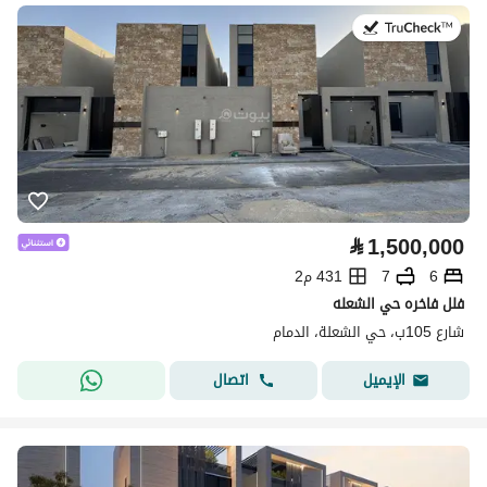
في:26 يوليو 2026
⃁
1,500,000
6
7
431 م2
فلل فاخره حي الشعله
شارع 105ب، حي الشعلة، الدمام
اتصال
الإيميل