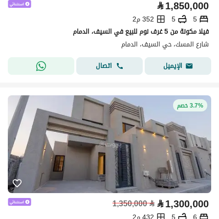
⃁
1,850,000
5
5
352 م2
فيلا مكونة من 5 غرف نوم للبيع في السيف، الدمام
شارع المسك، حي السيف، الدمام
اتصال
الإيميل
3.7% خصم
⃁
1,300,000
1,350,000
⃁
6
5
432 م2