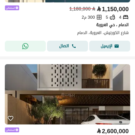
⃁
1,150,000
1,180,000
⃁
4
5
300 م2
الدمام ، حي العروبة
شارع الكورنيش، العروبة، الدمام
اتصال
الإيميل
⃁
2,600,000