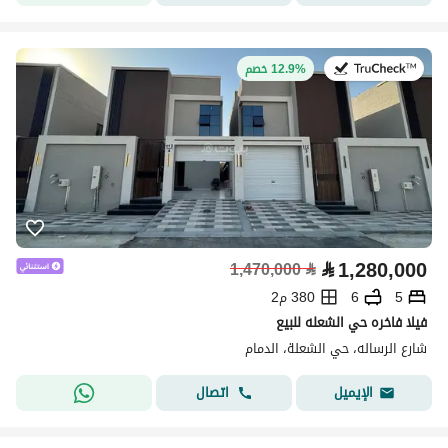
في:26 يوليو 2026
12.9% خصم
⃁
1,280,000
1,470,000
⃁
5
6
380 م2
فيلا فاخره حي الشعله للبيع
شارع الرساله، حي الشعلة، الدمام
اتصال
الإيميل