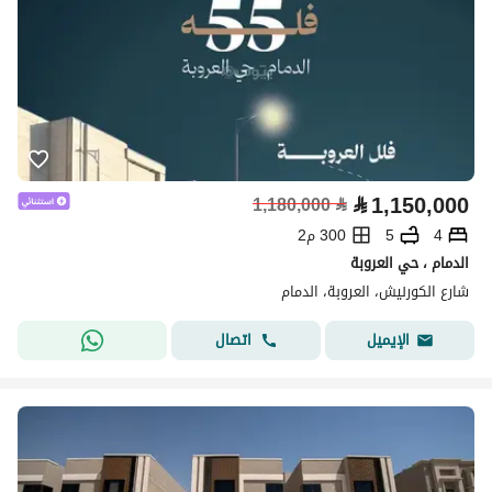
⃁
1,150,000
1,180,000
⃁
4
5
300 م2
الدمام ، حي العروبة
شارع الكورنيش، العروبة، الدمام
اتصال
الإيميل