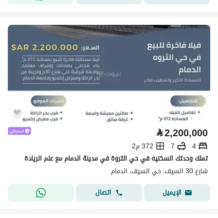
⃁
2,200,000
4
7
372 م2
تملك وحدتك السكنيه في حي الثروة في مدينة الدمام مع علم الريادة
شارع 30 السيف، حي السيف، الدمام
اتصال
الإيميل