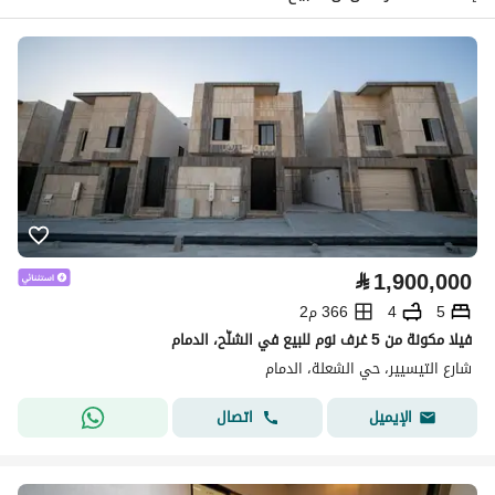
⃁
1,900,000
5
4
366 م2
فيلا مكونة من 5 غرف نوم للبيع في الشلّح، الدمام
شارع التيسيير، حي الشعلة، الدمام
اتصال
الإيميل