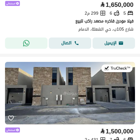
⃁
1,650,000
5
6
299 م2
فيلا مودرن فاخره مصعد راكب للبيع
شارع 105ب، حي الشعلة، الدمام
اتصال
الإيميل
في:26 يوليو 2026
⃁
1,500,000
6
7
431 م2