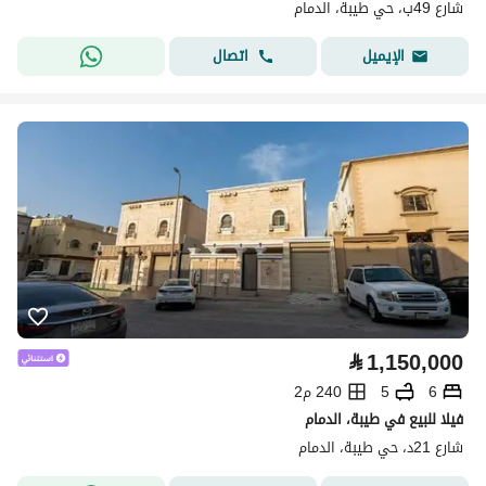
شارع 49ب، حي طيبة، الدمام
اتصال
الإيميل
⃁
1,150,000
6
5
240 م2
فيلا للبيع في طيبة، الدمام
شارع 21د، حي طيبة، الدمام