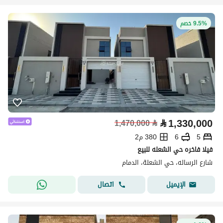
9.5% خصم
⃁
1,330,000
1,470,000
⃁
5
6
380 م2
فيلا فاخره حي الشعله للبيع
شارع الرساله، حي الشعلة، الدمام
اتصال
الإيميل