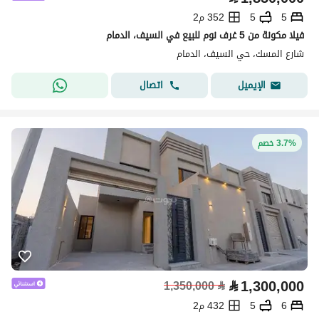
5
5
352 م2
فيلا مكونة من 5 غرف نوم للبيع في السيف، الدمام
شارع المسك، حي السيف، الدمام
اتصال
الإيميل
3.7% خصم
⃁
1,300,000
1,350,000
⃁
6
5
432 م2