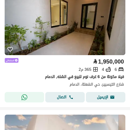
⃁
1,950,000
6
4
365 م2
فيلا مكونة من 6 غرف نوم للبيع في الشله, الدمام
شارع التيسيير، حي الشعلة، الدمام
اتصال
الإيميل