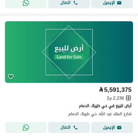
اتصال
الإيميل
⃁
5,591,375
2,236 م2
أرض للبيع في حي طيبة، الدمام
شارع الملك عبد الله، حي طيبة، الدمام
اتصال
الإيميل