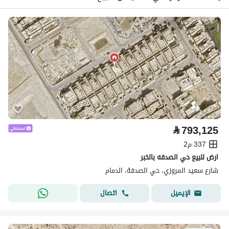
⃁
793,125
337 م2
ارض للبيع حي الصدفه بالخبر
شارع سعيد المروزي، حي الصدفة، الدمام
اتصال
الإيميل