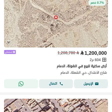
0.7% خصم
⃁
1,200,000
1,208,780
⃁
604 م2
أرض سكنية للبيع في الشولة، الدمام
شارع الاعتدال، حي الشعلة، الدمام
اتصال
الإيميل