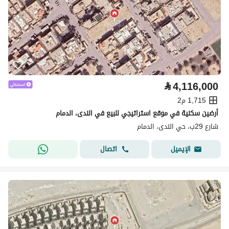
⃁
4,116,000
1,715 م2
أرضين سكنية في موقع استراتيجي للبيع في الندى، الدمام
شارع 29ب، حي الندى، الدمام
اتصال
الإيميل