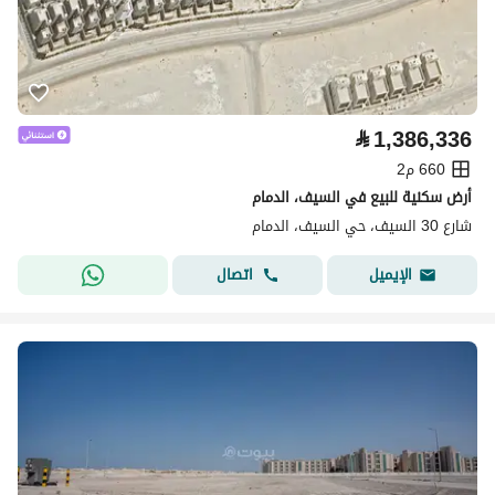
⃁
1,386,336
660 م2
أرض سكنية للبيع في السيف، الدمام
شارع 30 السيف، حي السيف، الدمام
اتصال
الإيميل