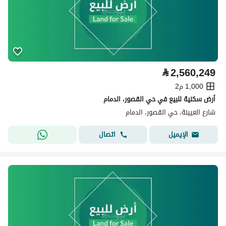
⃁
2,560,249
1,000 م2
أرض سكنية للبيع في حي القصور، الدمام
شارع العيينة، حي القصور، الدمام
اتصال
الإيميل