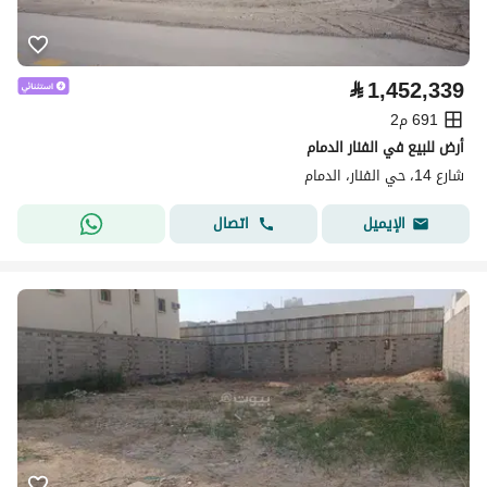
⃁
1,452,339
691 م2
أرض للبيع في الفنار الدمام
شارع 14، حي الفنار، الدمام
اتصال
الإيميل