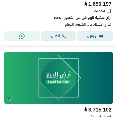
⃁
1,650,197
594 م2
أرض سكنية للبيع في حي القصور، الدمام
شارع العيينة، حي القصور، الدمام
اتصال
الإيميل
⃁
3,715,102
1,411 م2