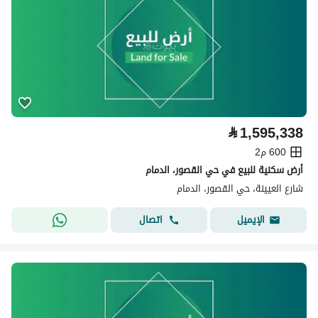
⃁
1,595,338
600 م2
أرض سكنية للبيع في حي القصور، الدمام
شارع العيينة، حي القصور، الدمام
اتصال
الإيميل