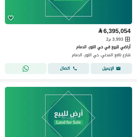
⃁
6,395,054
3,993 م2
أراضي للبيع في حي النور، الدمام
شارع نافع المدني، حي النور، الدمام
اتصال
الإيميل