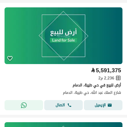
⃁
5,591,375
2,236 م2
أرض للبيع في حي طيبة، الدمام
شارع الملك عبد الله، حي طيبة، الدمام
اتصال
الإيميل