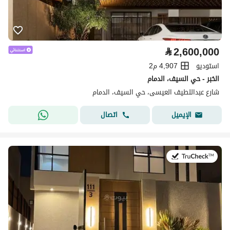
⃁
2,600,000
استوديو
4,907 م2
الخبر - حي السيف، الدمام
شارع عبداللطيف العيسى، حي السيف، الدمام
اتصال
الإيميل
في:26 يوليو 2026