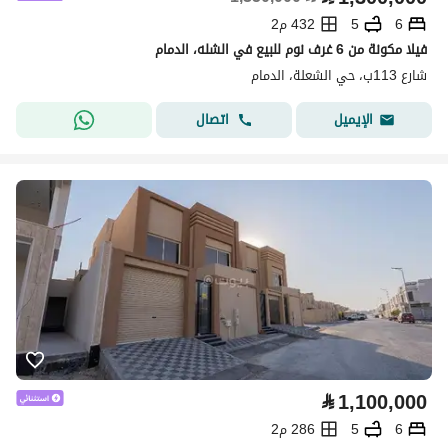
6
5
432 م2
فيلا مكونة من 6 غرف نوم للبيع في الشله، الدمام
شارع 113ب، حي الشعلة، الدمام
اتصال
الإيميل
⃁
1,100,000
6
5
286 م2