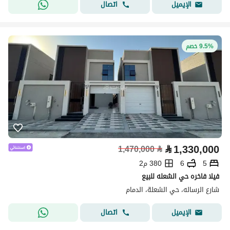
اتصال
الإيميل
9.5% خصم
⃁
1,330,000
1,470,000
⃁
5
6
380 م2
فيلا فاخره حي الشعله للبيع
شارع الرساله، حي الشعلة، الدمام
اتصال
الإيميل