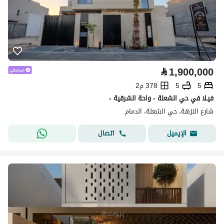
⃁
1,900,000
5
5
378 م2
فيـلا في حي الشعلة - واحة الشرقية -
شارع النزهة، حي الشعلة، الدمام
اتصال
الإيميل