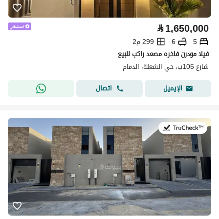
⃁
1,650,000
5
6
299 م2
فيلا مودرن فاخره مصعد راكب للبيع
شارع 105ب، حي الشعلة، الدمام
اتصال
الإيميل
في:26 يوليو 2026