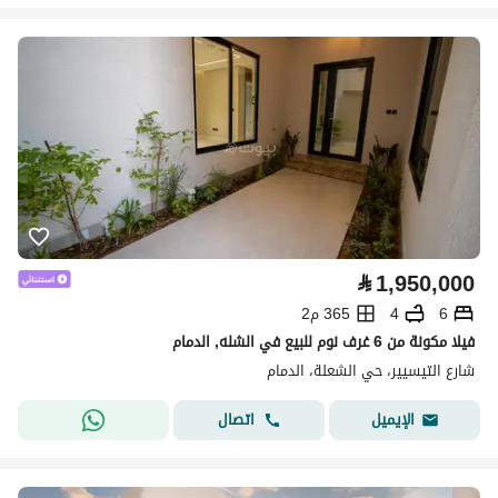
⃁
1,950,000
6
4
365 م2
فيلا مكونة من 6 غرف نوم للبيع في الشله, الدمام
شارع التيسيير، حي الشعلة، الدمام
اتصال
الإيميل