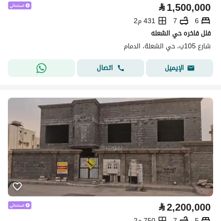
⃁
1,500,000
6
7
431 م2
فلل فاخره حي الشعله
شارع 105ب، حي الشعلة، الدمام
اتصال
الإيميل
⃁
2,200,000
5
7
750 م2