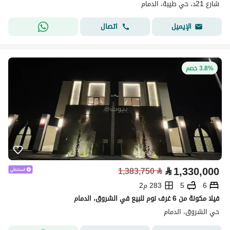
شارع 21د، حي طيبة، الدمام
اتصال
الإيميل
3.8% خصم
⃁
1,330,000
1,383,750
⃁
6
5
283 م2
فيلا مكونة من 6 غرف نوم للبيع في الشروق، الدمام
حي الشروق، الدمام