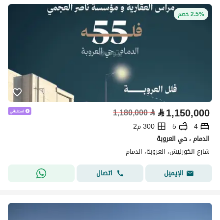
2.5% خصم
⃁
1,150,000
1,180,000
⃁
4
5
300 م2
الدمام ، حي العروبة
شارع الكورنيش، العروبة، الدمام
اتصال
الإيميل