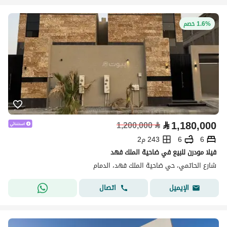
1.6% خصم
⃁
1,180,000
1,200,000
⃁
6
6
243 م2
فيلا مودرن للبيع في ضاحية الملك فهد
شارع الحاتمي، حي ضاحية الملك فهد، الدمام
اتصال
الإيميل