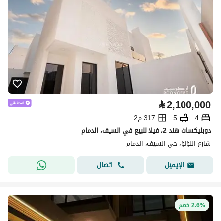
⃁
2,100,000
4
5
317 م2
دوبليكسات هند 2، فيلا للبيع في السيف، الدمام
شارع اللؤلؤ، حي السيف، الدمام
اتصال
الإيميل
2.6% خصم