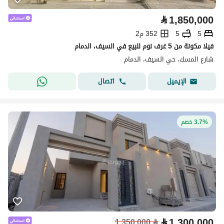
⃁
1,850,000
5
5
352 م2
فيلا مكونة من 5 غرف نوم للبيع في السيف، الدمام
شارع المسك، حي السيف، الدمام
اتصال
الإيميل
3.7% خصم
⃁
1,300,000
1,350,000
⃁