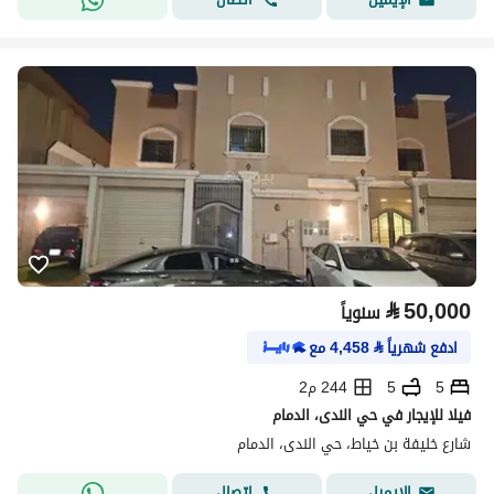
⃁
50,000
سنوياً
ادفع شهرياً
⃁
4,458
مع
5
5
244 م2
فيلا للإيجار في حي الندى، الدمام
شارع خليفة بن خياط، حي الندى، الدمام
اتصال
الإيميل