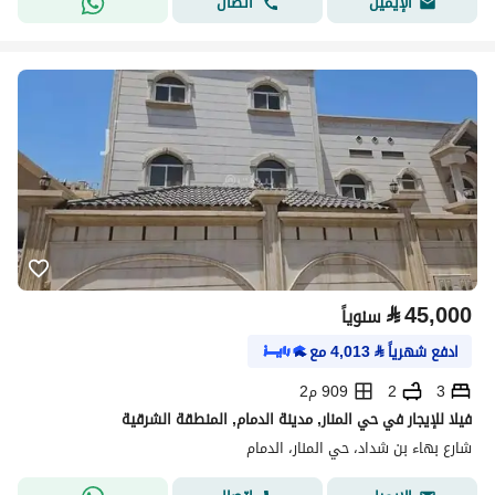
اتصال
الإيميل
⃁
45,000
سنوياً
ادفع شهرياً
⃁
4,013
مع
3
2
909 م2
فيلا للإيجار في حي المنار, مدينة الدمام, المنطقة الشرقية
شارع بهاء بن شداد، حي المنار، الدمام