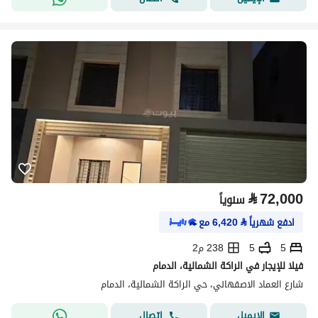
⃁
72,000
سنوياً
ادفع شهرياً
⃁
6,420
مع
5
5
238 م2
فيلا للإيجار في الراكة الشمالية، الدمام
شارع العماد الاصفهاني، حي الراكة الشمالية، الدمام
اتصال
الإيميل