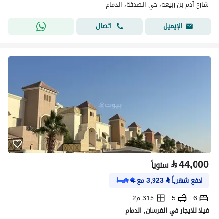
شارع آدم بن ربيعه، حي الصدفة، الدمام
اتصال
الإيميل
⃁
44,000
سنوياً
ادفع شهرياً
⃁
3,923
مع
6
5
315 م2
فيلا للايجار في الفرسان, الدمام