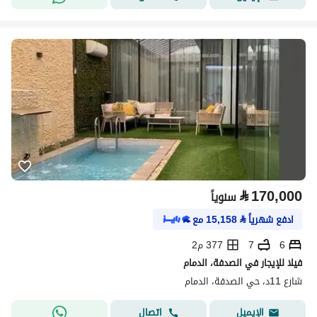
⃁
170,000
سنوياً
ادفع شهرياً
⃁
15,158
مع
6
7
377 م2
فيلا للإيجار في الصدفة، الدمام
شارع 11د، حي الصدفة، الدمام
اتصال
الإيميل