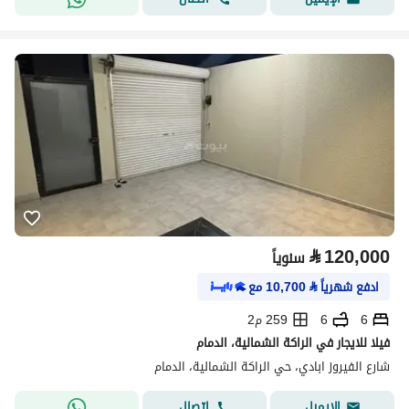
⃁
120,000
سنوياً
ادفع شهرياً
⃁
10,700
مع
6
6
259 م2
فيلا للايجار في الراكة الشمالية، الدمام
شارع الفيروز ابادي، حي الراكة الشمالية، الدمام
اتصال
الإيميل