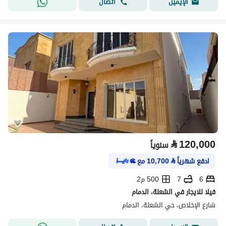
اتصال
الإيميل
⃁
120,000
سنوياً
ادفع شهرياً
⃁
10,700
مع
6
7
500 م2
فيلا للايجار في الشعلة، الدمام
شارع الإخلاص، حي الشعلة، الدمام