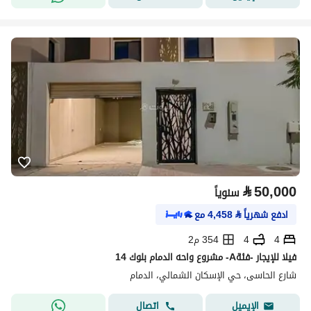
⃁
50,000
سنوياً
ادفع شهرياً
⃁
4,458
مع
4
4
354 م2
فيلا للإيجار -فئةA- مشروع واحه الدمام بلوك 14
شارع الحاسى، حي الإسكان الشمالي، الدمام
اتصال
الإيميل