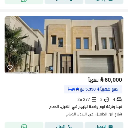
⃁
60,000
سنوياً
ادفع شهرياً
⃁
5,350
مع
4
3
277 م2
فيلا بغرفة نوم واحدة للإيجار في النخيل، الدمام
شارع ابن الطفيل، حي الندى، الدمام
اتصال
الإيميل