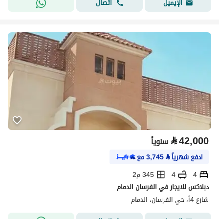
اتصال
الإيميل
⃁
42,000
سنوياً
ادفع شهرياً
⃁
3,745
مع
4
4
345 م2
دبلاكس للايجار في الفرسان الدمام
شارع 4أ، حي الفرسان، الدمام