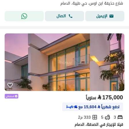
شارع حذيفة ابن اوس، حي طيبة، الدمام
اتصال
الإيميل
⃁
175,000
سنوياً
ادفع شهرياً
⃁
15,604
مع
3
5
333 م2
فيلا للإيجار في الصدفة، الدمام