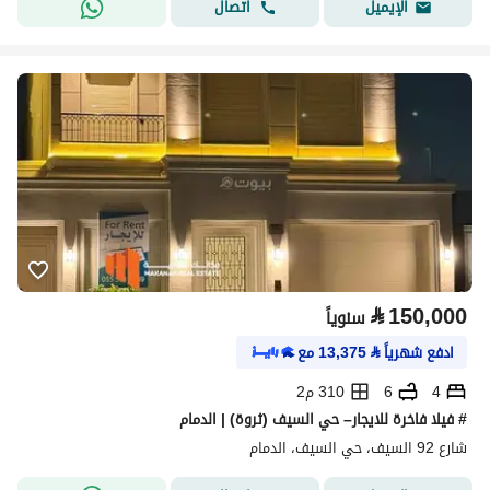
اتصال
الإيميل
⃁
150,000
سنوياً
ادفع شهرياً
⃁
13,375
مع
4
6
310 م2
# فيلا فاخرة للايجار– حي السيف (ثروة) | الدمام
شارع 92 السيف، حي السيف، الدمام