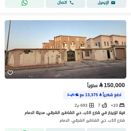
اتصال
الإيميل
⃁
150,000
سنوياً
ادفع شهرياً
⃁
13,375
مع
10+
7
693 م2
فيلا للإيجار في شارع 10ب, حي الشاطئ الشرقي, مدينة الدمام
شارع 10ب، حي الشاطئ الشرقي، الدمام