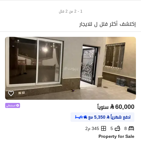
1 - 2 من 2 فلل
إكتشف أكثر فلل ل للايجار
⃁
60,000
سنوياً
ادفع شهرياً
⃁
5,350
مع
8
5
345 م2
Property for Sale