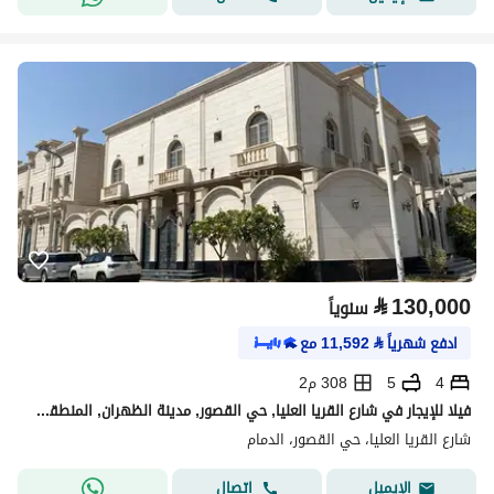
⃁
130,000
سنوياً
ادفع شهرياً
⃁
11,592
مع
4
5
308 م2
فيلا للإيجار في شارع القريا العليا, حي القصور, مدينة الظهران, المنطقة الشرقية
شارع القريا العليا، حي القصور، الدمام
اتصال
الإيميل