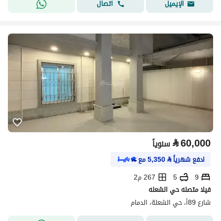
اتصال
الإيميل
⃁
60,000
سنوياً
ادفع شهرياً
⃁
5,350
مع
9
5
267 م2
فيلا متصله حي الشعله
شارع 89أ، حي الشعلة، الدمام