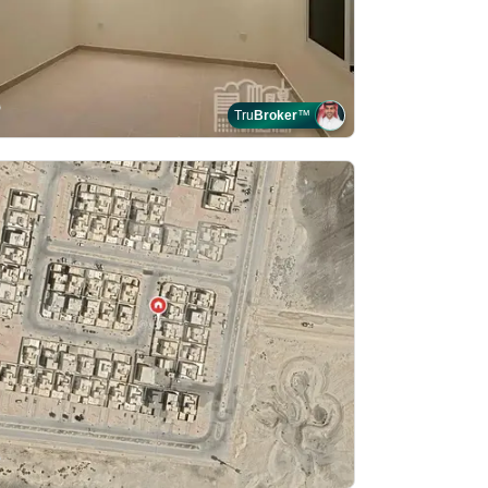
Tru
Broker
™