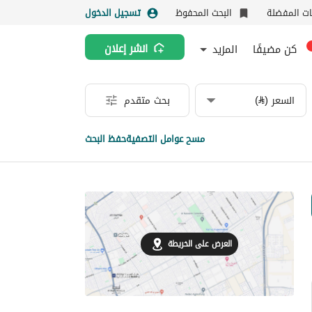
نات المفضلة
البحث المحفوظ
تسجيل الدخول
كن مضيفًا
المزيد
انشر إعلان
السعر (⃁)
بحث متقدم
مسح عوامل التصفية
حفظ البحث
العرض على الخريطة