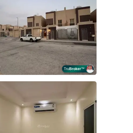
Tru
Broker
™