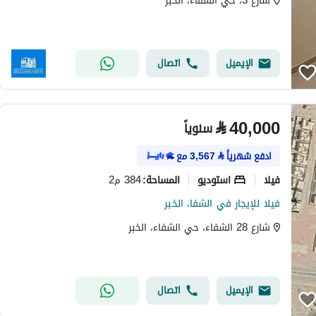
شارع 3، حي الشفاء، الخبر
الإيميل
اتصال
⃁
40,000
سنوياً
ادفع شهرياً
⃁
3,567
مع
فیلا
استوديو
384 م2
المساحة
:
فيلا للإيجار في الشفا، الخبر
شارع 28 الشفاء، حي الشفاء، الخبر
الإيميل
اتصال