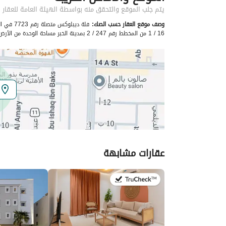
اسم المسؤول
أسامه عبدالكريم بن ابراهيم ال
يتم جلب الموقع والتحقق منه بواسطة الهيئة العامة للعقار
وصف موقع العقار حسب الصك:
الموقع
16 / 1 من المخطط رقم 247 / 2 بمدينة الخبر مساحة الوحدة من الأرض 345.92 متر
المنطقة
المنطقة الشرقية
المدينة
الخبر
الحي
الخزامى
اسم الشارع
عبدالرحيم ابن شيت
الرمز البريدي
34721
عقارات مشابهة
تفاصيل العقار
في:20 يوليو 2026
نوع الإعلان
للإيجار
استخدام العقار
-