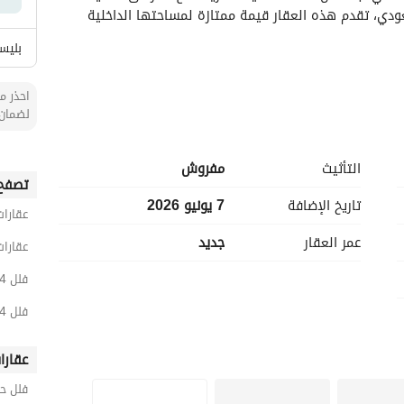
بسعر معقول. مع إيجار شهري قدره 15,000 ريال سعودي، تقدم هذه العقار قيمة ممتازة لمساحتها الداخلية 
بليس
احذر من
لضمان 
هل عليك الانتقال دون أي متاعب. 
التأثيث
مفروش
تصفح 
:
تاريخ الإضافة
7 يونيو 2026
عقارات
الطلق مع شرفتك أو التراس الخاص بك. 
عمر العقار
جديد
للحفاظ على نظافة المنطقة. 
عقارا
ت الصراف الآلي ضمن المنطقة. 
فلل 4 غرف نوم مفروشة للايجار الشهري في الخبر
 لاحتياجات العائلة. 
سريعًا للرعاية الطبية. 
فلل 4 غرف نوم مفروشة للايجار الشهري في الخزامى
ع احتياجاتك من التسوق ونشاطات الترفيه. 
ل مع أي مشكلات قد تنشأ. 
عقارا
لراحة البال. 
فلل ح