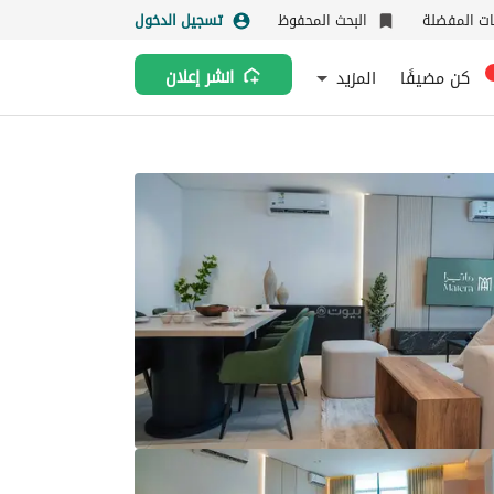
نات المفضلة
البحث المحفوظ
تسجيل الدخول
كن مضيفًا
المزيد
انشر إعلان