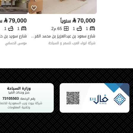
نوع العقار
فلل
⃁
79,000
⃁
70,000
سنوياً
سن
خدمات العقار
1
1
65 م2
1
1
شارع سعود بن عبدالعزيز بن محمد الفرعي، حي المحمدية، شمال الرياض، الرياض
كهرباء
نعم
شركة ايواء العرب للسفر و السياحة
موسى الحساني
تفاصيل اضافية
عمر العقار
جديد
عرض الشارع
20
رقم المخطط
247 / 2
رقم صك الملكية
160002804165
واجهة العقار
شرقية