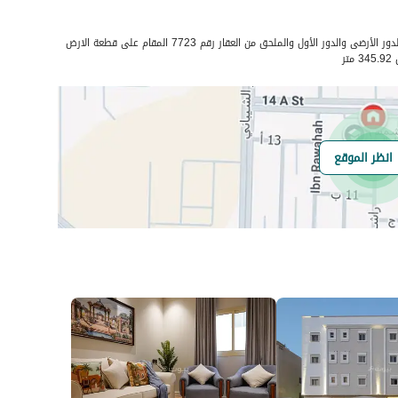
سلوم
رقم المسؤول
0503208009
فلة ديبلوكس متصلة رقم 7723 في الدور الأرضى والدور الأول والملحق من العقار رقم 7723 المقام على قطعة الارض
رقم المبنى
7733
الرقم الاضافي
5590
انظر الموقع
خط العرض
26.209740227308174
خط الطول
50.180374763975074
السعر
15000
المساحة
270.06