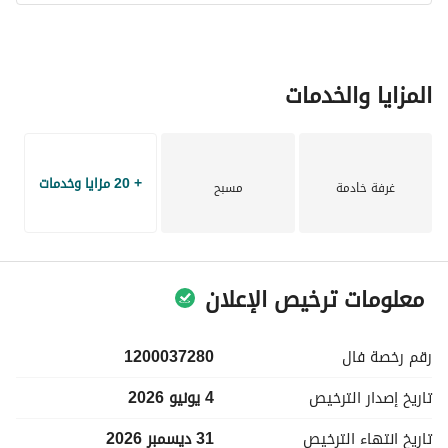
- الكهرباء، إمدادات المياه، الصرف الصحي، وتصريف الفيضانات: 
جميع الخدمات الأساسية مُعتمدة بشكل جيد. 
تقدم هذه الفيلا فرصة ممتازة للاستمتاع بأسلوب حياة مريح في 
المزايا والخدمات
الخبر. مع مجموعة الغنية من المرافق المتاحة وموقعها المتميز، لن 
تدوم هذه الملكية طويلاً. اتصل بنا اليوم للحصول على مزيد من 
التفاصيل ولجدولة زيارة.
+ 20 مزايا وخدمات
غرفة خادمة
مسبح
معلومات ترخيص الإعلان
رقم رخصة
فال
1200037280
تاريخ إصدار
الترخيص
4 يونيو 2026
تاريخ انتهاء
الترخيص
31 ديسمبر 2026