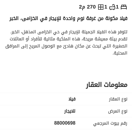
⃁
16,000
شهرياً
1
1
270 م2
فيلا مكونة من غرفة نوم واحدة للإيجار في الخزامى، الخبر
يص الإعلان
الاماكن القريبة
تتوفر هذه الفيلا الجميلة للإيجار في حي الخزامى المذهل، الخبر. 
تقدم بيئة معيشة مريحة، هذه الملكية مثالية للأفراد أو العائلات 
الصغيرة التي تبحث عن مكان هادئ مع الوصول المريح إلى المرافق 
المحلية. 
**المميزات الرئيسية:**
- **غرف النوم:** 1
- **الحمامات:** 1
معلومات العقار
- **المساحة:** 270 متر مربع
- **مفروشة:** نعم
نوع العقار
فیلا
**المرافق:**
نوع العرض
للايجار
- شرفة أو تراس: استمتع بالهواء النقي والإطلالات الرائعة من 
رقم بيوت المرجعي
88000698
شرفتك أو تراسك الخاص. 
- التخلص من النفايات: أنظمة موجودة لتجربة معيشة خالية من 