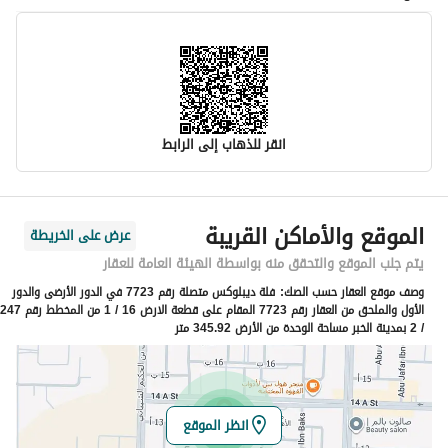
انقر للذهاب إلى الرابط
معلومات مسؤول الإعلان
الموقع والأماكن القريبة
عرض على الخريطة
اسم المسؤول
أسامه عبدالكريم بن ابراهيم السلوم
يتم جلب الموقع والتحقق منه بواسطة الهيئة العامة للعقار
وصف موقع العقار حسب الصك:
فلة ديبلوكس متصلة رقم 7723 في الدور الأرضى والدور
رقم المسؤول
0503208009
الأول والملحق من العقار رقم 7723 المقام على قطعة الارض 16 / 1 من المخطط رقم 247
/ 2 بمدينة الخبر مساحة الوحدة من الأرض 345.92 متر
الموقع
المنطقة
المنطقة الشرقية
انظر الموقع