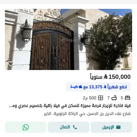
⃁
150,000
سنوياً
ادفع شهرياً
⃁
13,375
مع
5
7
500 م2
فيلا فاخرة للإيجار فرصة مميزة للسكن في فيلا راقية بتصميم عصري ومساحات واسعة، توفر أعلى مستويات الراحة والخصوصية للعائلة، ومكيفة بالكامل وجاهزة للسكن الفوري.
شارع علاء الدين بن الحسن، حي الراكة الجنوبية، الخبر
اتصال
الإيميل