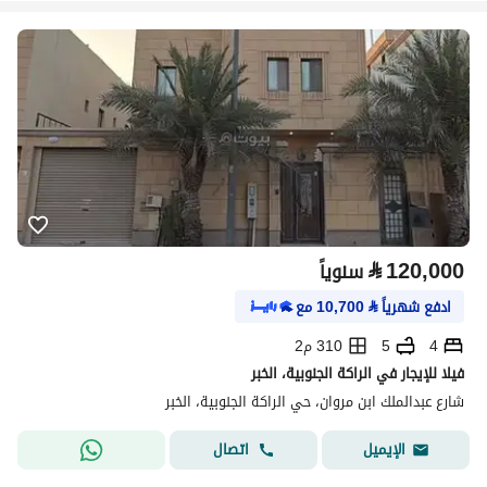
⃁
120,000
سنوياً
ادفع شهرياً
⃁
10,700
مع
4
5
310 م2
فيلا للإيجار في الراكة الجنوبية، الخبر
شارع عبدالملك ابن مروان، حي الراكة الجنوبية، الخبر
اتصال
الإيميل