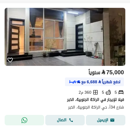
⃁
75,000
سنوياً
ادفع شهرياً
⃁
6,688
مع
5
5
360 م2
فيلا للإيجار في الراكة الجنوبية، الخبر
شارع 34أ، حي الراكة الجنوبية، الخبر
اتصال
الإيميل