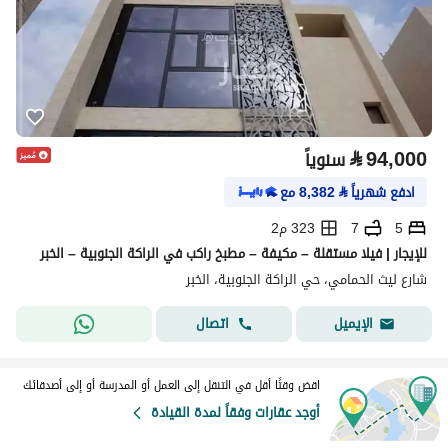
⃁
94,000
سنوياً
ادفع شهرياً
⃁
8,382
مع
5
7
323 م2
للإيجار | فيلا مستقلة – مكيفة – مطبخ راكب في الراكة الجنوبية – الخبر
شارع ليث الحمامي، حي الراكة الجنوبية، الخبر
اتصال
الإيميل
اقض وقتًا أقل في التنقل إلى العمل أو المدرسة أو إلى أصدقائك
أوجد عقارات وفقاً لمدة القيادة