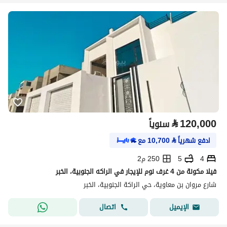
⃁
120,000
سنوياً
ادفع شهرياً
⃁
10,700
مع
4
5
250 م2
فيلا مكونة من 4 غرف نوم للإيجار في الراكه الجنوبية، الخبر
شارع مروان بن معاوية، حي الراكة الجنوبية، الخبر
اتصال
الإيميل