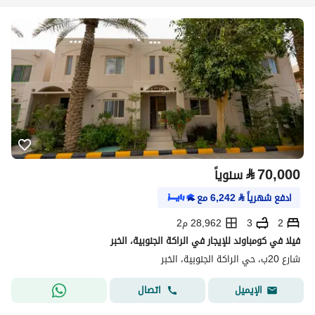
⃁
70,000
سنوياً
ادفع شهرياً
⃁
6,242
مع
2
3
28,962 م2
فيلا في كومباوند للإيجار في الراكة الجنوبية، الخبر
شارع 20ب، حي الراكة الجنوبية، الخبر
اتصال
الإيميل