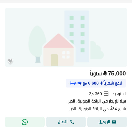
⃁
75,000
سنوياً
ادفع شهرياً
⃁
6,688
مع
استوديو
360 م2
فيلا للإيجار في الراكة الجنوبية، الخبر
شارع 34أ، حي الراكة الجنوبية، الخبر
اتصال
الإيميل