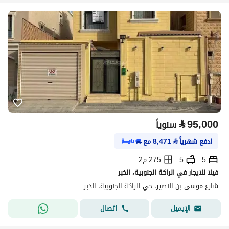
⃁
95,000
سنوياً
ادفع شهرياً
⃁
8,471
مع
5
5
275 م2
فيلا للايجار في الراكة الجنوبية، الخبر
شارع موسى بن النصير، حي الراكة الجنوبية، الخبر
اتصال
الإيميل