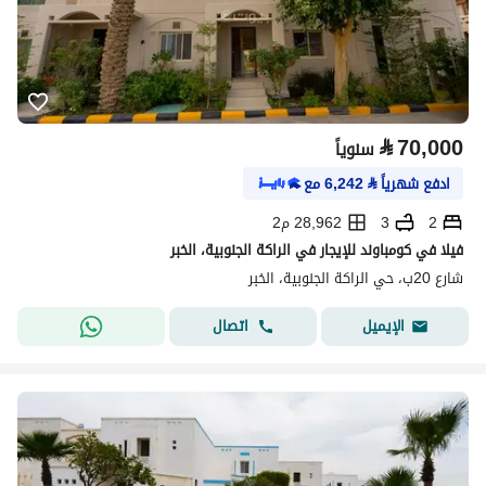
⃁
70,000
سنوياً
ادفع شهرياً
⃁
6,242
مع
2
3
28,962 م2
فيلا في كومباوند للإيجار في الراكة الجنوبية، الخبر
شارع 20ب، حي الراكة الجنوبية، الخبر
اتصال
الإيميل