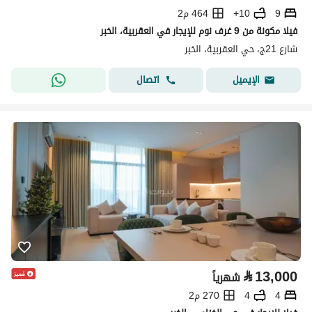
9
10+
464 م2
فيلا مكونة من 9 غرف نوم للإيجار في العقربية، الخبر
شارع 21ج، حي العقربية، الخبر
اتصال
الإيميل
⃁
13,000
شهرياً
4
4
270 م2