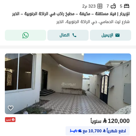
5
7
323 م2
للإيجار | فيلا مستقلة – مكيفة – مطبخ راكب في الراكة الجنوبية – الخبر
شارع ليث الحمامي، حي الراكة الجنوبية، الخبر
اتصال
الإيميل
⃁
120,000
سنوياً
ادفع شهرياً
⃁
10,700
مع