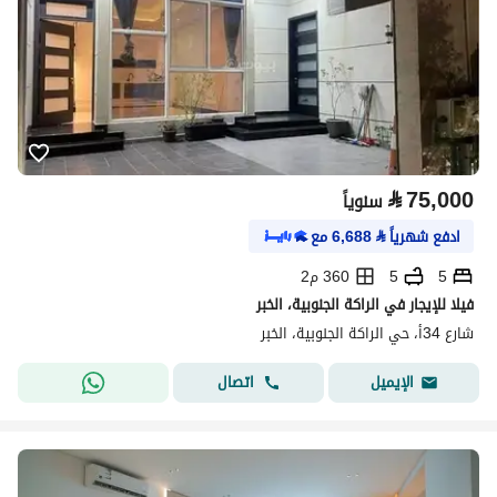
⃁
75,000
سنوياً
ادفع شهرياً
⃁
6,688
مع
5
5
360 م2
فيلا للإيجار في الراكة الجنوبية، الخبر
شارع 34أ، حي الراكة الجنوبية، الخبر
اتصال
الإيميل