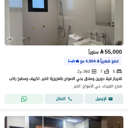
⃁
55,000
سنوياً
ادفع شهرياً
⃁
4,904
مع
5
7
360 م2
للايجار فيلا دورين وملحق بحي الامواج بالعزيزية الخبر. تكييف ومطبخ راكب
شارع الفيحاء، حي الأمواج، الخبر
اتصال
الإيميل