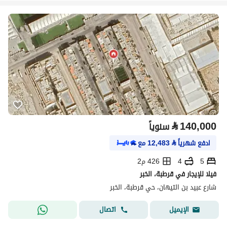
⃁
140,000
سنوياً
ادفع شهرياً
⃁
12,483
مع
5
4
426 م2
فيلا للإيجار في قرطبة، الخبر
شارع عبيد بن التيهان، حي قرطبة، الخبر
اتصال
الإيميل