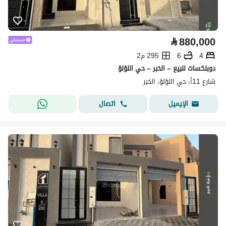
⃁
880,000
4
6
295 م2
دوبلكسات للبيع – الخبر – حي اللؤلؤ
شارع 11أ، حي اللؤلؤ، الخبر
اتصال
الإيميل