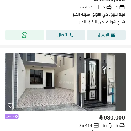
4
5
437 م2
فيلا للبيع, حي اللؤلؤ, مدينة الخبر
شارع شوالة، حي اللؤلؤ، الخبر
اتصال
الإيميل
⃁
980,000
5
5
414 م2