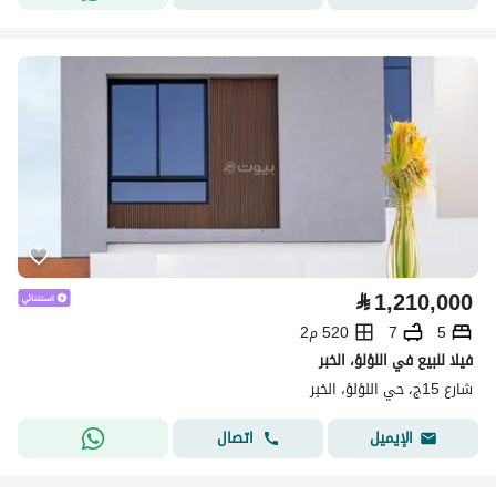
⃁
1,210,000
5
7
520 م2
فيلا للبيع في اللؤلؤ، الخبر
شارع 15ج، حي اللؤلؤ، الخبر
اتصال
الإيميل