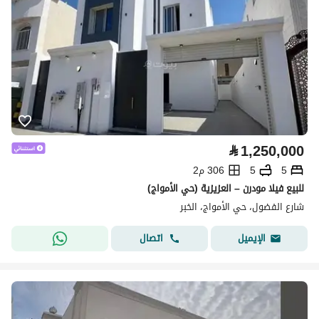
⃁
1,250,000
5
5
306 م2
للبيع فيلا مودرن – العزيزية (حي الأمواج)
شارع الفضول، حي الأمواج، الخبر
اتصال
الإيميل