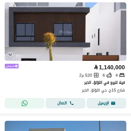
⃁
1,140,000
4
6
520 م2
فيلا للبيع في اللؤلؤ، الخبر
شارع 15ج، حي اللؤلؤ، الخبر
اتصال
الإيميل