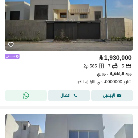
⃁
1,930,000
5
7
585 م2
جود الرفاهية - جوري
شارع 0000000، حي اللؤلؤ، الخبر
اتصال
الإيميل