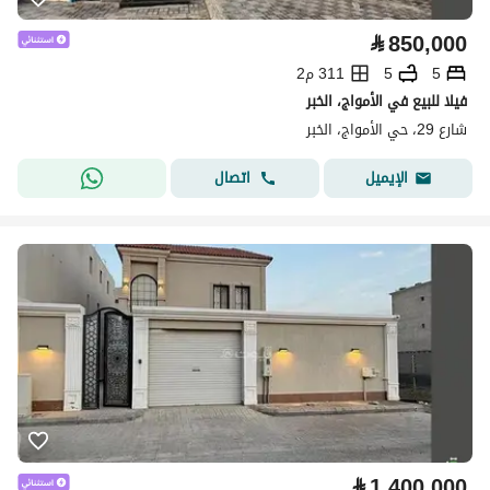
⃁
850,000
5
5
311 م2
فيلا للبيع في الأمواج، الخبر
شارع 29، حي الأمواج، الخبر
اتصال
الإيميل
⃁
1,400,000