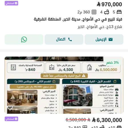
⃁
970,000
5
4
360 م2
فيلا للبيع في حي الأمواج, مدينة الخبر, المنطقة الشرقية
شارع 13ج، حي الأمواج، الخبر
اتصال
الإيميل
3% خصم
⃁
6,300,000
6,500,000
⃁
10+
10+
840 م2