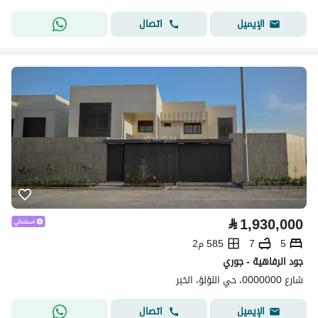
اتصال
الإيميل
⃁
1,930,000
5
7
585 م2
جود الرفاهية - جوري
شارع 0000000، حي اللؤلؤ، الخبر
اتصال
الإيميل