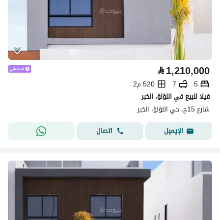
⃁
1,210,000
5
7
520 م2
فيلا للبيع في اللؤلؤ، الخبر
شارع 15ج، حي اللؤلؤ، الخبر
اتصال
الإيميل