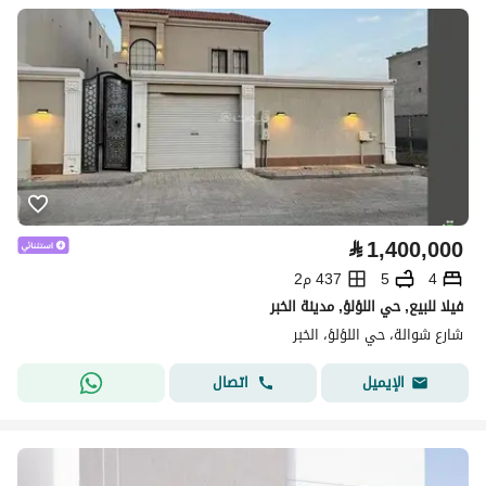
⃁
1,400,000
4
5
437 م2
فيلا للبيع, حي اللؤلؤ, مدينة الخبر
شارع شوالة، حي اللؤلؤ، الخبر
اتصال
الإيميل