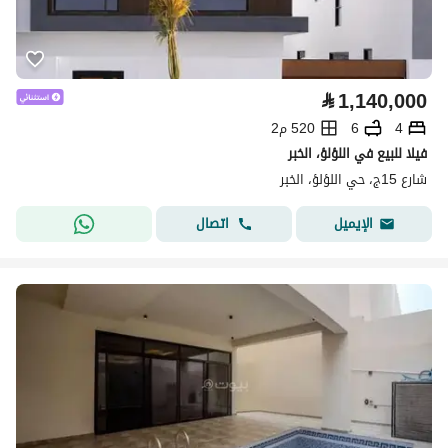
⃁
1,140,000
4
6
520 م2
فيلا للبيع في اللؤلؤ، الخبر
شارع 15ج، حي اللؤلؤ، الخبر
اتصال
الإيميل