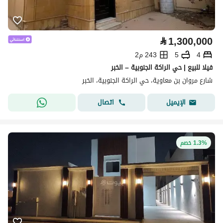
⃁
1,300,000
4
5
243 م2
فيلا للبيع | حي الراكة الجنوبية – الخبر
شارع مروان بن معاوية، حي الراكة الجنوبية، الخبر
اتصال
الإيميل
1.3% خصم