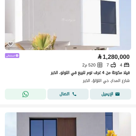
⃁
1,280,000
4
7
520 م2
فيلا مكونة من 4 غرف نوم للبيع في اللولو، الخبر
شارع المدار، حي اللؤلؤ، الخبر
اتصال
الإيميل