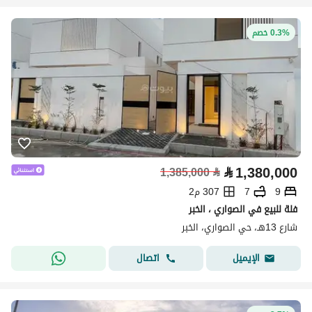
0.3% خصم
⃁
1,380,000
1,385,000
⃁
9
7
307 م2
فلة للبيع في الصواري ، الخبر
شارع 13هـ، حي الصواري، الخبر
اتصال
الإيميل