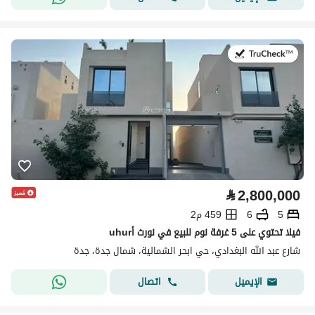
في:2 أغسطس 2026
⃁
2,800,000
5
6
459 م2
فيلا تحتوي على 5 غرفة نوم للبيع في نورث أuhur
شارع عبد الله البغدادي، حي ابحر الشمالية، شمال جدة، جدة
اتصال
الإيميل