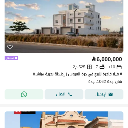
⃁
6,000,000
10+
7
525 م2
# فيلا فاخرة للبيع في درة العروس | إطلالة بحرية مباشرة
شارع جدة 1062، جدة
اتصال
الإيميل