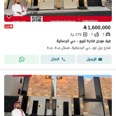
⃁
1,600,000
7
7
275 م2
فيلا مودرن فاخرة للبيع – حي الرحمانية
شارع جبل ثور، حي الرحمانية، شمال جدة، جدة
اتصال
الإيميل