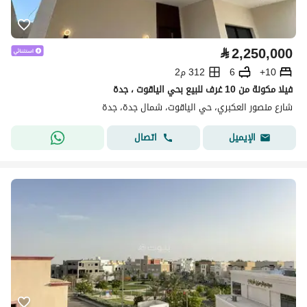
⃁
2,250,000
10+
6
312 م2
فيلا مكونة من 10 غرف للبيع بحي الياقوت ، جدة
شارع منصور العكبري، حي الياقوت، شمال جدة، جدة
اتصال
الإيميل