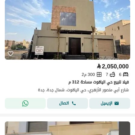
⃁
2,050,000
6
7
300 م2
فيلا للبيع حي الياقوت مساحة 312 م
شارع أبي منصور الأزهري، حي الياقوت، شمال جدة، جدة
اتصال
الإيميل