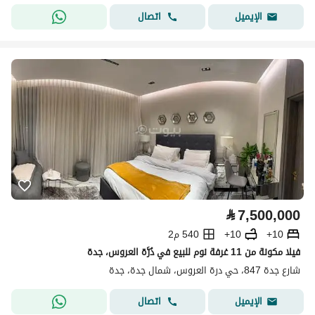
اتصال
الإيميل
⃁
7,500,000
10+
10+
540 م2
فيلا مكونة من 11 غرفة نوم للبيع في دُرَّة العروس، جدة
شارع جدة 847، حي درة العروس، شمال جدة، جدة
اتصال
الإيميل