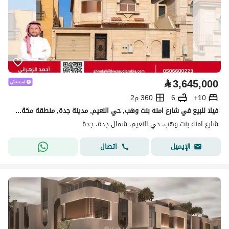
⃁
3,645,000
10+
6
360 م2
فيلا للبيع في شارع امنه بنت وهب, حي النعيم, مدينة جدة, منطقة مكة المكرمة
شارع امنه بنت وهب، حي النعيم، شمال جدة، جدة
اتصال
الإيميل