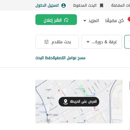
نات المفضلة
البحث المحفوظ
تسجيل الدخول
كن مضيفًا
المزيد
انشر إعلان
غرفة & دورة مياه
بحث متقدم
مسح عوامل التصفية
حفظ البحث
العرض على الخريطة