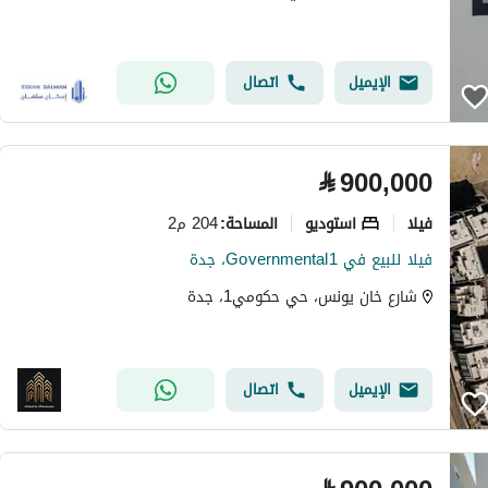
الإيميل
اتصال
⃁
900,000
فیلا
استوديو
204 م2
المساحة
:
فيلا للبيع في Governmental1، جدة
شارع خان يونس، حي حكومي1، جدة
الإيميل
اتصال