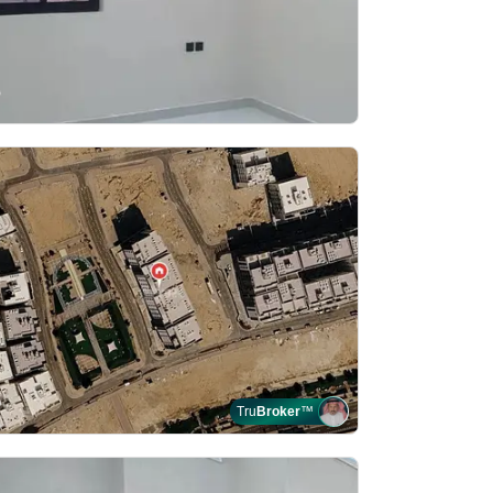
Tru
Broker
™