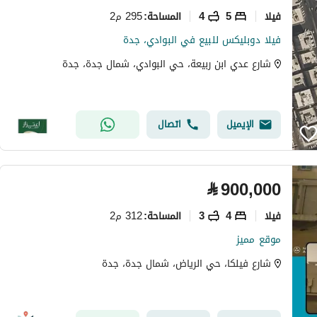
فیلا
5
4
295 م2
المساحة
:
فيلا دوبليكس للبيع في البوادي، جدة
شارع عدي ابن ربيعة، حي البوادي، شمال جدة، جدة
الإيميل
اتصال
⃁
900,000
فیلا
4
3
312 م2
المساحة
:
موقع مميز
شارع فيلكا، حي الرياض، شمال جدة، جدة