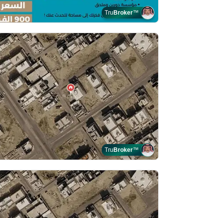
Tru
Broker
™
Tru
Broker
™