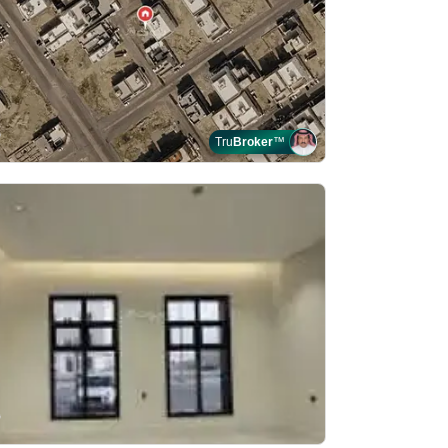
Tru
Broker
™