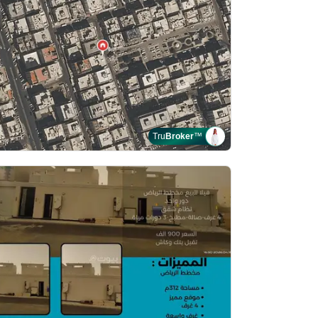
Tru
Broker
™