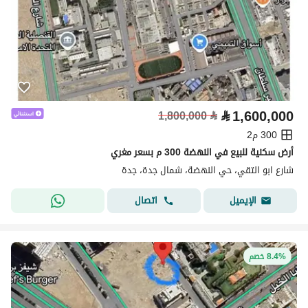
⃁
1,600,000
1,800,000
⃁
300 م2
أرض سكنية للبيع في النهضة 300 م بسعر مغري
شارع ابو التقي، حي النهضة، شمال جدة، جدة
اتصال
الإيميل
8.4% خصم