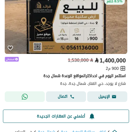
8.5% خصم
⃁
1,400,000
1,530,000
⃁
900 م2
استثمر اليوم في احداكثرالمواقع الوعدة شمال جدة
شارع لا يوجد، حي الفنار، شمال جدة، جدة
اتصال
الإيميل
أعلمني عن العقارات الجديدة
اراضي سكنية للبيع في جدة
شمال جدة
حي السامر