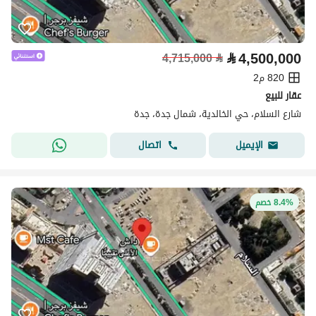
⃁
4,500,000
4,715,000
⃁
820 م2
عقار للبيع
شارع السلام، حي الخالدية، شمال جدة، جدة
اتصال
الإيميل
8.4% خصم