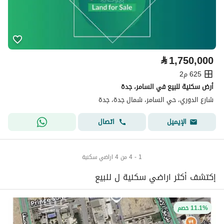
⃁
1,750,000
625 م2
أرض سكنية للبيع في السامر، جدة
شارع الدوري، حي السامر، شمال جدة، جدة
اتصال
الإيميل
1 - 4 من 4 اراضي سكنية
إكتشف أكثر اراضي سكنية ل للبيع
11.1% خصم