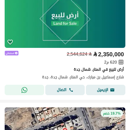
⃁
2,350,000
2,544,624
⃁
620 م2
أرض للبيع في المنار، شمال جدة
شارع إسماعيل بن مبارك، حي المنار، شمال جدة، جدة
اتصال
الإيميل
19.7% خصم