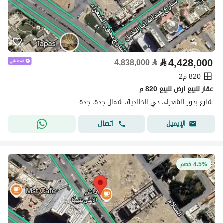
⃁
4,428,000
4,838,000
⃁
820 م2
عقار للبيع ارض للبيع 820 م
شارع بحور الشعراء، حي الخالدية، شمال جدة، جدة
اتصال
الإيميل
4.5% خصم