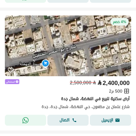
4% خصم
⃁
2,400,000
2,500,000
⃁
500 م2
أرض سكنية للبيع في النهضة، شمال جدة
شارع عثمان بن مظعون، حي النهضة، شمال جدة، جدة
اتصال
الإيميل