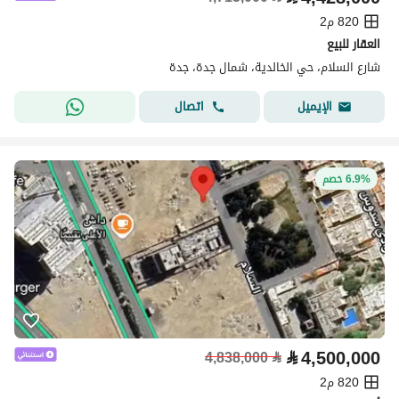
820 م2
العقار للبيع
شارع السلام، حي الخالدية، شمال جدة، جدة
اتصال
الإيميل
6.9% خصم
⃁
4,500,000
4,838,000
⃁
820 م2