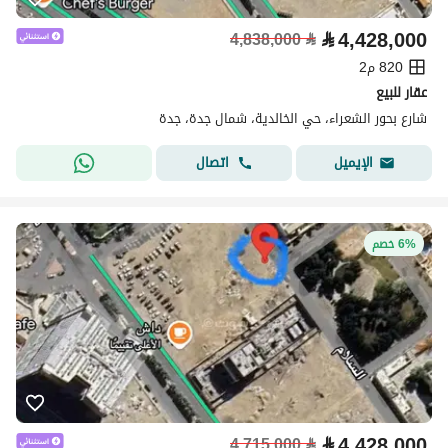
⃁
4,428,000
4,838,000
⃁
820 م2
عقار للبيع
شارع بحور الشعراء، حي الخالدية، شمال جدة، جدة
اتصال
الإيميل
6% خصم
⃁
4,428,000
4,715,000
⃁