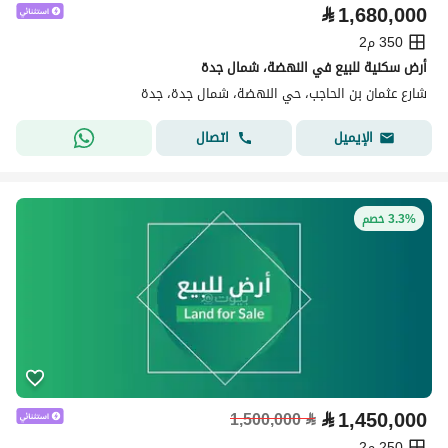
⃁
1,680,000
350 م2
أرض سكنية للبيع في النهضة، شمال جدة
شارع عثمان بن الحاجب، حي النهضة، شمال جدة، جدة
اتصال
الإيميل
3.3% خصم
⃁
1,450,000
1,500,000
⃁
250 م2