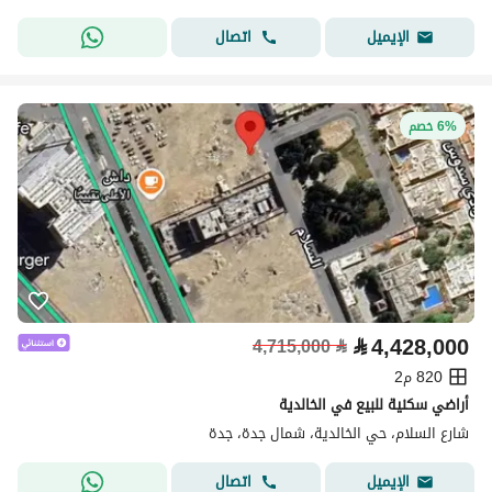
اتصال
الإيميل
6% خصم
⃁
4,428,000
4,715,000
⃁
820 م2
أراضي سكنية للبيع في الخالدية
شارع السلام، حي الخالدية، شمال جدة، جدة
اتصال
الإيميل