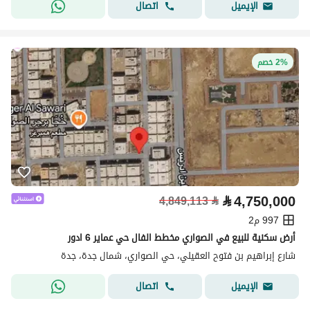
اتصال
الإيميل
2% خصم
⃁
4,750,000
4,849,113
⃁
997 م2
أرض سكنية للبيع في الصواري مخطط الفال حي عماير 6 ادور
شارع إبراهيم بن فتوح العقيلي، حي الصواري، شمال جدة، جدة
اتصال
الإيميل