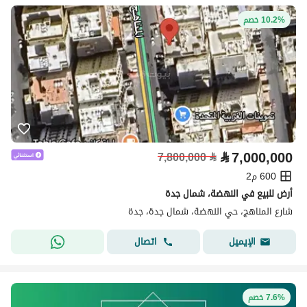
10.2% خصم
⃁
7,000,000
7,800,000
⃁
600 م2
أرض للبيع في النهضة، شمال جدة
شارع المناهج، حي النهضة، شمال جدة، جدة
اتصال
الإيميل
7.6% خصم