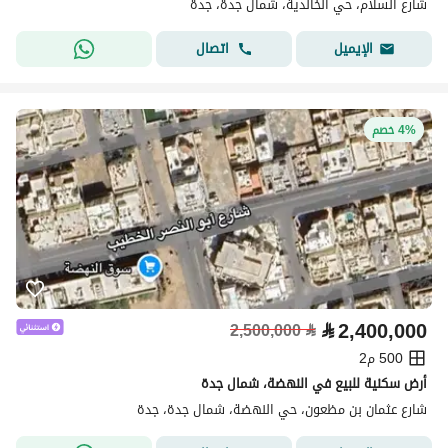
شارع السلام، حي الخالدية، شمال جدة، جدة
اتصال
الإيميل
4% خصم
⃁
2,400,000
2,500,000
⃁
500 م2
أرض سكنية للبيع في النهضة، شمال جدة
شارع عثمان بن مظعون، حي النهضة، شمال جدة، جدة