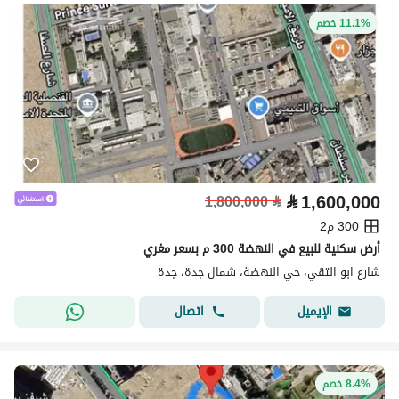
11.1% خصم
⃁
1,600,000
1,800,000
⃁
300 م2
أرض سكنية للبيع في النهضة 300 م بسعر مغري
شارع ابو التقي، حي النهضة، شمال جدة، جدة
اتصال
الإيميل
8.4% خصم