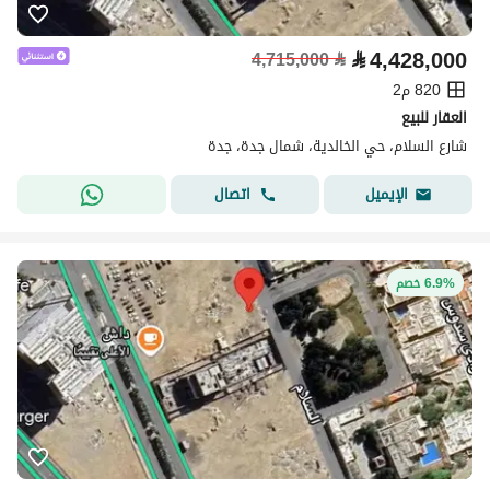
⃁
4,428,000
4,715,000
⃁
820 م2
العقار للبيع
شارع السلام، حي الخالدية، شمال جدة، جدة
اتصال
الإيميل
6.9% خصم