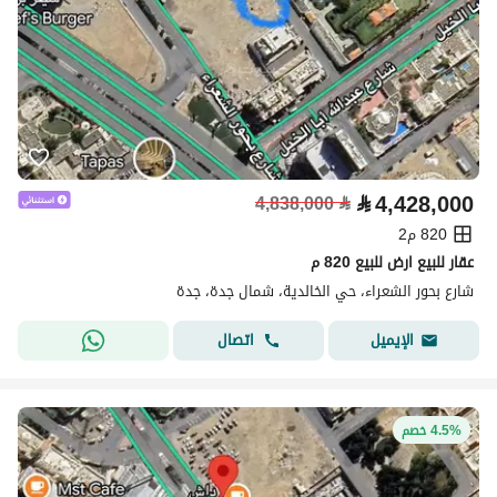
⃁
4,428,000
4,838,000
⃁
820 م2
عقار للبيع ارض للبيع 820 م
شارع بحور الشعراء، حي الخالدية، شمال جدة، جدة
اتصال
الإيميل
4.5% خصم