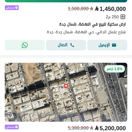
⃁
1,450,000
1,500,000
⃁
250 م2
ارض سكنية للبيع في النهضة، شمال جدة
شارع عثمان الداني، حي النهضة، شمال جدة، جدة
اتصال
الإيميل
1.8% خصم
⃁
5,200,000
5,300,000
⃁