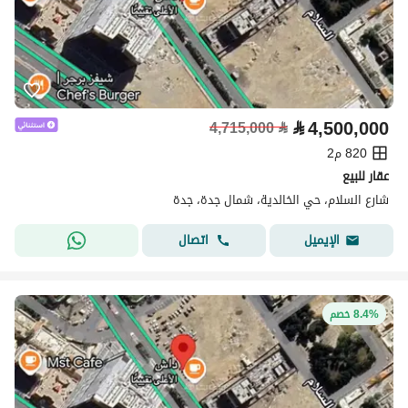
⃁
4,500,000
4,715,000
⃁
820 م2
عقار للبيع
شارع السلام، حي الخالدية، شمال جدة، جدة
اتصال
الإيميل
8.4% خصم