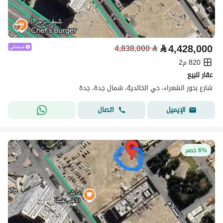
⃁
4,428,000
4,838,000
⃁
820 م2
عقار للبيع
شارع بحور الشعراء، حي الخالدية، شمال جدة، جدة
اتصال
الإيميل
6% خصم