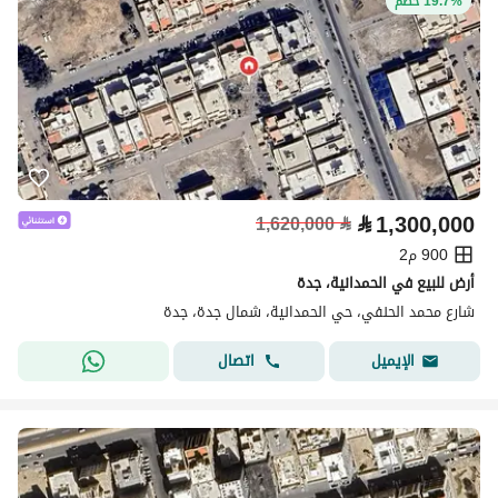
19.7% خصم
⃁
1,300,000
1,620,000
⃁
900 م2
أرض للبيع في الحمدانية، جدة
شارع محمد الحنفي، حي الحمدانية، شمال جدة، جدة
اتصال
الإيميل