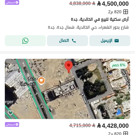
⃁
4,500,000
4,838,000
⃁
820 م2
أرض سكنية للبيع في الخالدية، جدة
شارع بحور الشعراء، حي الخالدية، شمال جدة، جدة
اتصال
الإيميل
6% خصم
⃁
4,428,000
4,715,000
⃁
820 م2