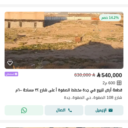
14.2% خصم
⃁
540,000
630,000
⃁
600 م2
قطعة أرض للبيع في جدة مخطط الصفوة أ على شارع ٣٢ مساحة ٦٠٠م
شارع 108 الصفوة، حي الصفوة، جدة
اتصال
الإيميل