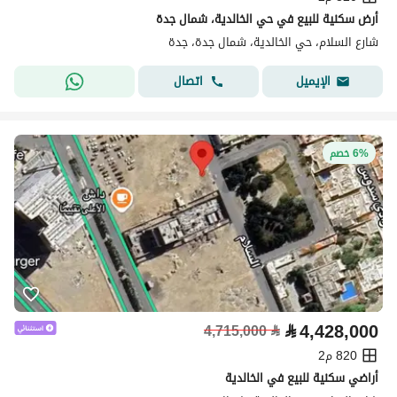
أرض سكنية للبيع في حي الخالدية، شمال جدة
شارع السلام، حي الخالدية، شمال جدة، جدة
اتصال
الإيميل
6% خصم
⃁
4,428,000
4,715,000
⃁
820 م2
أراضي سكنية للبيع في الخالدية